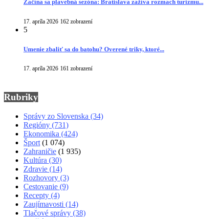
Začína sa plavebná sezóna: Bratislava zažíva rozmach turizmu...
17. apríla 2026
162 zobrazení
5
Umenie zbaliť sa do batohu? Overené triky, ktoré...
17. apríla 2026
161 zobrazení
Rubriky
Správy zo Slovenska
(34)
Regióny
(731)
Ekonomika
(424)
Šport
(1 074)
Zahraničie
(1 935)
Kultúra
(30)
Zdravie
(14)
Rozhovory
(3)
Cestovanie
(9)
Recepty
(4)
Zaujímavosti
(14)
Tlačové správy
(38)