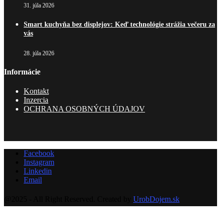
31. júla 2026
Smart kuchyňa bez displejov: Keď technológie strážia večeru za
vás
28. júla 2026
Informácie
Kontakt
Inzercia
OCHRANA OSOBNÝCH ÚDAJOV
Facebook
Instagram
Linkedin
Email
@2025 - All Right Reserved. Created by
UrobDojem.sk