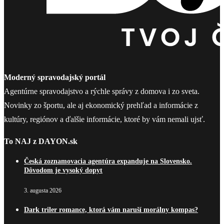
Moderný spravodajský portál
Agentúrne spravodajstvo a rýchle správy z domova i zo sveta.
Novinky zo športu, ale aj ekonomický prehľad a informácie z
kultúry, regiónov a ďalšie informácie, ktoré by vám nemali ujsť.
To NAJ z DAYON.sk
Česká zoznamovacia agentúra expanduje na Slovensko.
Dôvodom je vysoký dopyt
3. augusta 2026
Dark triler romance, ktorá vám naruší morálny kompas?