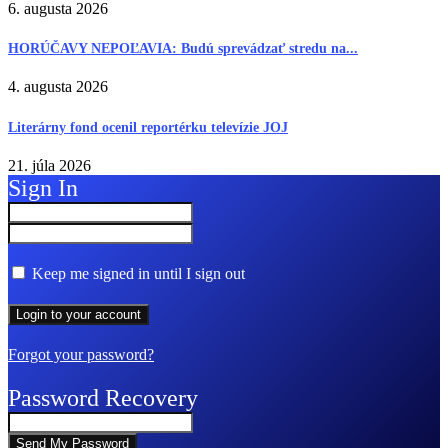
6. augusta 2026
HORÚČAVY NEPOĽAVIA: Budú sprevádzať stredu na...
4. augusta 2026
Literárny fond ocenil reportérku televízie JOJ
21. júla 2026
Sign In
Keep me signed in until I sign out
Forgot your password?
Password Recovery