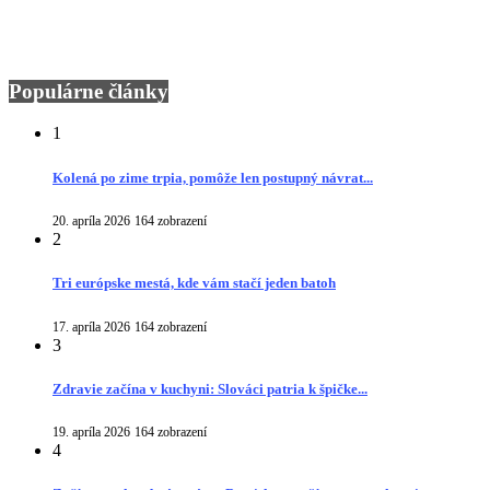
Populárne články
1
Kolená po zime trpia, pomôže len postupný návrat...
20. apríla 2026
164 zobrazení
2
Tri európske mestá, kde vám stačí jeden batoh
17. apríla 2026
164 zobrazení
3
Zdravie začína v kuchyni: Slováci patria k špičke...
19. apríla 2026
164 zobrazení
4