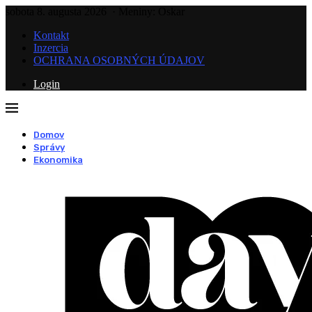
sobota 8. augusta 2026
· Meniny: Oskar
Kontakt
Inzercia
OCHRANA OSOBNÝCH ÚDAJOV
Login
Domov
Správy
Ekonomika