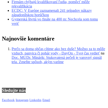
Firmám chýbajú kvalifikovaní ľudia, pomôcť môže
rekvalifikácia
ECDC: V Európe zaznamenali 241 prípadov nákazy
západonílskou horúčkou
Gymerská štvrtá vo finále na 400 m: Nechcela som tomu
veriť
Najnovšie komentáre
Prečo sa doma občas cítime ako bez duše? Možno za to môže
vzduch, panvica či pohár vody - DayOn - Tvoj čas vedieť
na
Doc. MUDr. Minárik: Stukovatená pečeň je varovný signál
tela. Zmeňte spôsob, akým varíme
Sledujte nás
Facebook
Instagram
Linkedin
Email