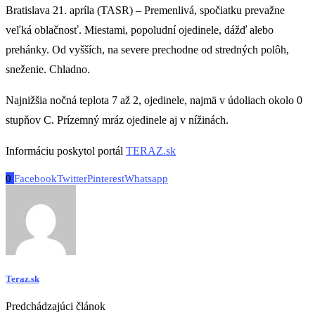
Bratislava 21. apríla (TASR) – Premenlivá, spočiatku prevažne
veľká oblačnosť. Miestami, popoludní ojedinele, dážď alebo
prehánky. Od vyšších, na severe prechodne od stredných polôh,
sneženie. Chladno.
Najnižšia nočná teplota 7 až 2, ojedinele, najmä v údoliach okolo 0
stupňov C. Prízemný mráz ojedinele aj v nížinách.
Informáciu poskytol portál
TERAZ.sk
0
Facebook
Twitter
Pinterest
Whatsapp
Teraz.sk
Predchádzajúci článok