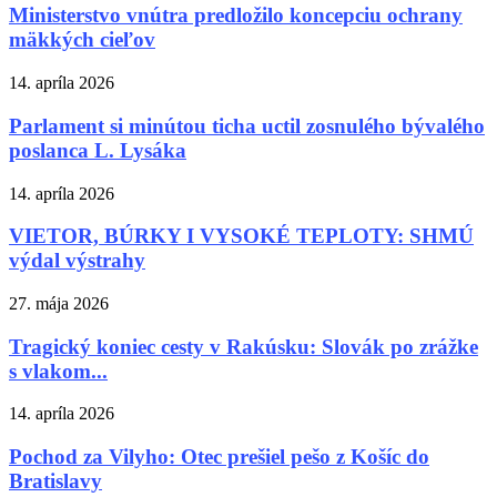
Ministerstvo vnútra predložilo koncepciu ochrany
mäkkých cieľov
14. apríla 2026
Parlament si minútou ticha uctil zosnulého bývalého
poslanca L. Lysáka
14. apríla 2026
VIETOR, BÚRKY I VYSOKÉ TEPLOTY: SHMÚ
výdal výstrahy
27. mája 2026
Tragický koniec cesty v Rakúsku: Slovák po zrážke
s vlakom...
14. apríla 2026
Pochod za Vilyho: Otec prešiel pešo z Košíc do
Bratislavy