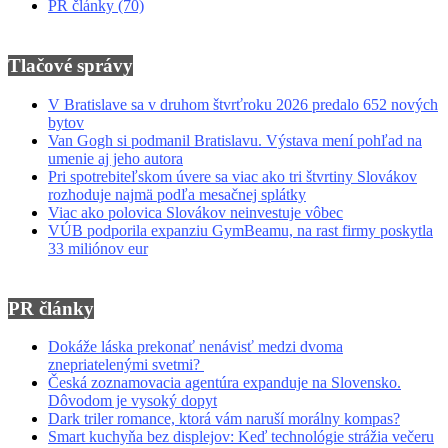
PR články
(70)
Tlačové správy
V Bratislave sa v druhom štvrťroku 2026 predalo 652 nových
bytov
Van Gogh si podmanil Bratislavu. Výstava mení pohľad na
umenie aj jeho autora
Pri spotrebiteľskom úvere sa viac ako tri štvrtiny Slovákov
rozhoduje najmä podľa mesačnej splátky
Viac ako polovica Slovákov neinvestuje vôbec
VÚB podporila expanziu GymBeamu, na rast firmy poskytla
33 miliónov eur
PR články
Dokáže láska prekonať nenávisť medzi dvoma
znepriatelenými svetmi?
Česká zoznamovacia agentúra expanduje na Slovensko.
Dôvodom je vysoký dopyt
Dark triler romance, ktorá vám naruší morálny kompas?
Smart kuchyňa bez displejov: Keď technológie strážia večeru