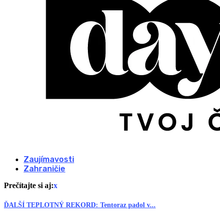
Zaujímavosti
Zahraničie
Prečítajte si aj:
x
ĎALŠÍ TEPLOTNÝ REKORD: Tentoraz padol v...