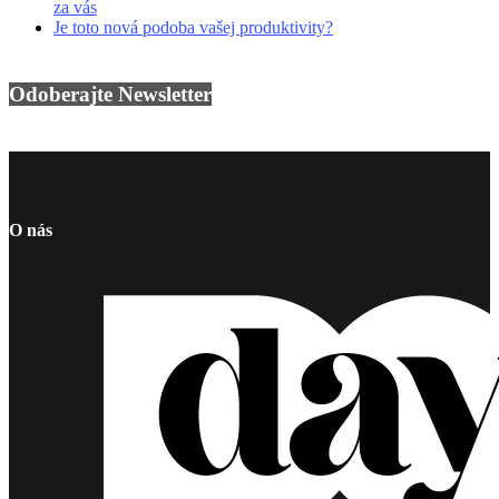
za vás
Je toto nová podoba vašej produktivity?
Odoberajte Newsletter
O nás