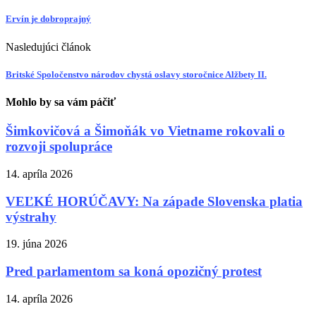
Ervín je dobroprajný
Nasledujúci článok
Britské Spoločenstvo národov chystá oslavy storočnice Alžbety II.
Mohlo by sa vám páčiť
Šimkovičová a Šimoňák vo Vietname rokovali o
rozvoji spolupráce
14. apríla 2026
VEĽKÉ HORÚČAVY: Na západe Slovenska platia
výstrahy
19. júna 2026
Pred parlamentom sa koná opozičný protest
14. apríla 2026