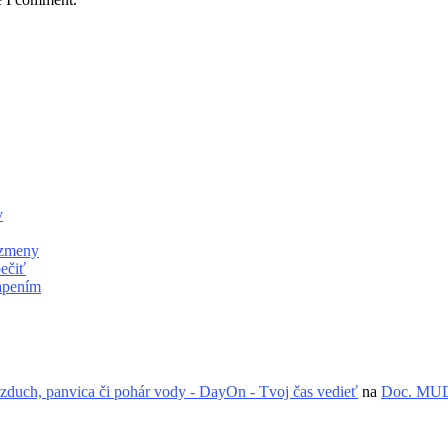
v
 zmeny
ečiť
apením
zduch, panvica či pohár vody - DayOn - Tvoj čas vedieť
na
Doc. MUDr