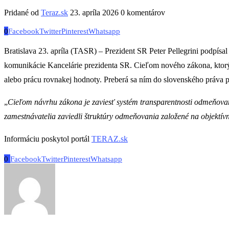
Pridané od
Teraz.sk
23. apríla 2026
0 komentárov
0
Facebook
Twitter
Pinterest
Whatsapp
Bratislava 23. apríla (TASR) – Prezident SR Peter Pellegrini podpí
komunikácie Kancelárie prezidenta SR. Cieľom nového zákona, ktorý 
alebo prácu rovnakej hodnoty. Preberá sa ním do slovenského práva p
„
Cieľom návrhu zákona je zaviesť systém transparentnosti odmeňovan
zamestnávatelia zaviedli štruktúry odmeňovania založené na objektívn
Informáciu poskytol portál
TERAZ.sk
0
Facebook
Twitter
Pinterest
Whatsapp