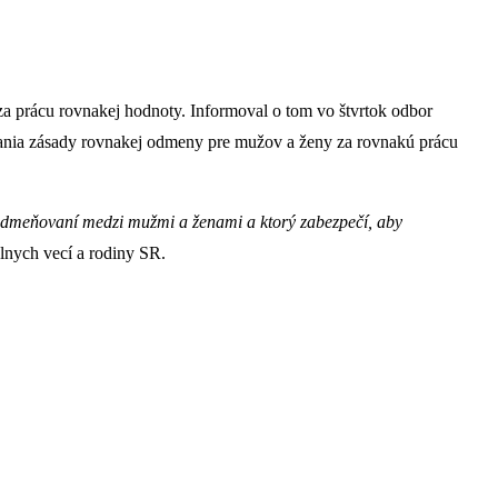
za prácu rovnakej hodnoty. Informoval o tom vo štvrtok odbor
ovania zásady rovnakej odmeny pre mužov a ženy za rovnakú prácu
 odmeňovaní medzi mužmi a ženami a ktorý zabezpečí, aby
álnych vecí a rodiny SR.