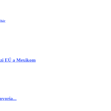
ohár
edzi EÚ a Mexikom
ovoria...