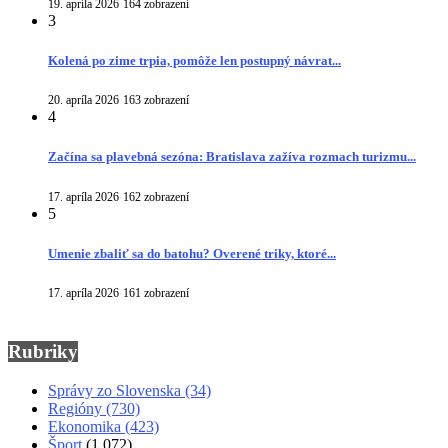
19. apríla 2026
164 zobrazení
3
Kolená po zime trpia, pomôže len postupný návrat...
20. apríla 2026
163 zobrazení
4
Začína sa plavebná sezóna: Bratislava zažíva rozmach turizmu...
17. apríla 2026
162 zobrazení
5
Umenie zbaliť sa do batohu? Overené triky, ktoré...
17. apríla 2026
161 zobrazení
Rubriky
Správy zo Slovenska
(34)
Regióny
(730)
Ekonomika
(423)
Šport
(1 072)