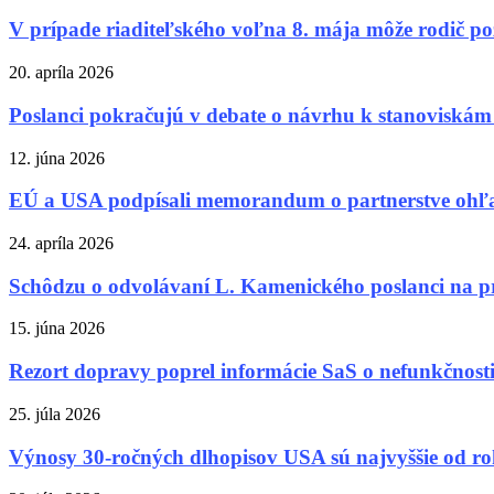
V prípade riaditeľského voľna 8. mája môže rodič pož
20. apríla 2026
Poslanci pokračujú v debate o návrhu k stanoviskám 
12. júna 2026
EÚ a USA podpísali memorandum o partnerstve ohľa
24. apríla 2026
Schôdzu o odvolávaní L. Kamenického poslanci na pr
15. júna 2026
Rezort dopravy poprel informácie SaS o nefunkčnost
25. júla 2026
Výnosy 30-ročných dlhopisov USA sú najvyššie od r