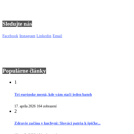
Sledujte nás
Facebook
Instagram
Linkedin
Email
Populárne články
1
Tri európske mestá, kde vám stačí jeden batoh
17. apríla 2026
164 zobrazení
2
Zdravie začína v kuchyni: Slováci patria k špičke...