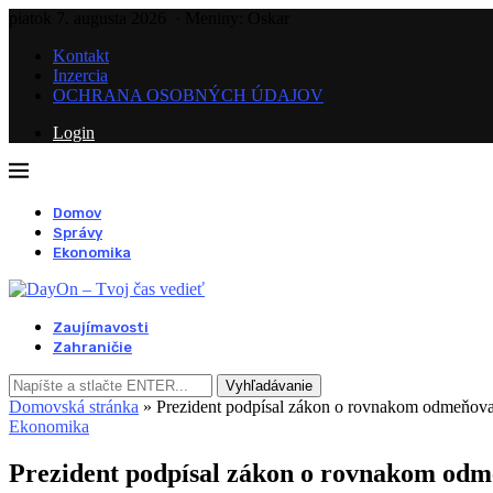
piatok 7. augusta 2026
· Meniny: Oskar
Kontakt
Inzercia
OCHRANA OSOBNÝCH ÚDAJOV
Login
Domov
Správy
Ekonomika
Zaujímavosti
Zahraničie
Vyhľadávanie
Domovská stránka
»
Prezident podpísal zákon o rovnakom odmeňova
Ekonomika
Prezident podpísal zákon o rovnakom odm