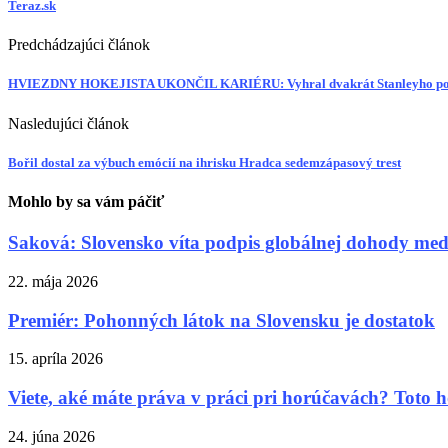
Teraz.sk
Predchádzajúci článok
HVIEZDNY HOKEJISTA UKONČIL KARIÉRU: Vyhral dvakrát Stanleyho p
Nasledujúci článok
Bořil dostal za výbuch emócií na ihrisku Hradca sedemzápasový trest
Mohlo by sa vám páčiť
Saková: Slovensko víta podpis globálnej dohody m
22. mája 2026
Premiér: Pohonných látok na Slovensku je dostatok
15. apríla 2026
Viete, aké máte práva v práci pri horúčavách? Toto h
24. júna 2026