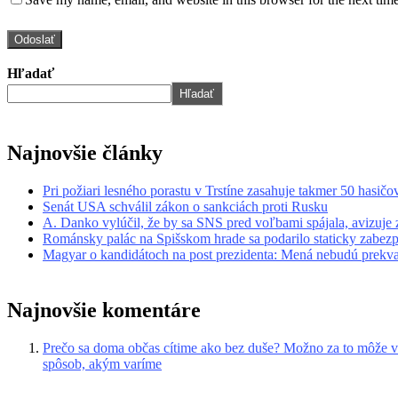
Hľadať
Hľadať
Najnovšie články
Pri požiari lesného porastu v Trstíne zasahuje takmer 50 hasičo
Senát USA schválil zákon o sankciách proti Rusku
A. Danko vylúčil, že by sa SNS pred voľbami spájala, avizuje
Románsky palác na Spišskom hrade sa podarilo staticky zabezp
Magyar o kandidátoch na post prezidenta: Mená nebudú prekv
Najnovšie komentáre
Prečo sa doma občas cítime ako bez duše? Možno za to môže v
spôsob, akým varíme