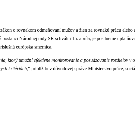
sal zákon o rovnakom odmeňovaní mužov a žien za rovnakú prácu alebo 
poslanci Národnej rady SR schválili 15. apríla, je posilnenie uplatň
ríslušná európska smernica.
ia, ktorý umožní efektívne monitorovanie a posudzovanie rozdielov v
ych kritériách
,“ priblížilo v dôvodovej správe Ministerstvo práce, soci