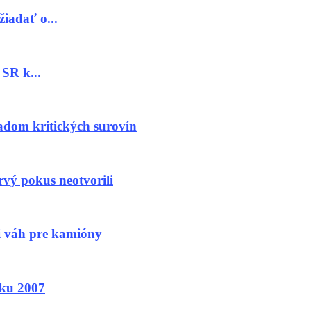
iadať o...
SR k...
dom kritických surovín
vý pokus neotvorili
i váh pre kamióny
oku 2007