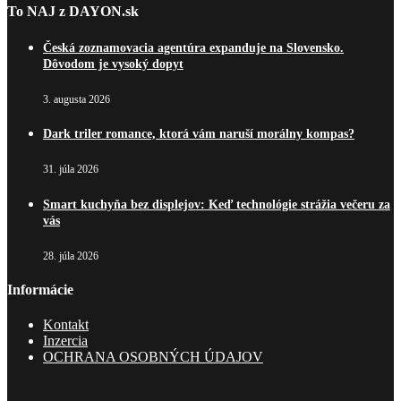
To NAJ z DAYON.sk
Česká zoznamovacia agentúra expanduje na Slovensko.
Dôvodom je vysoký dopyt
3. augusta 2026
Dark triler romance, ktorá vám naruší morálny kompas?
31. júla 2026
Smart kuchyňa bez displejov: Keď technológie strážia večeru za
vás
28. júla 2026
Informácie
Kontakt
Inzercia
OCHRANA OSOBNÝCH ÚDAJOV