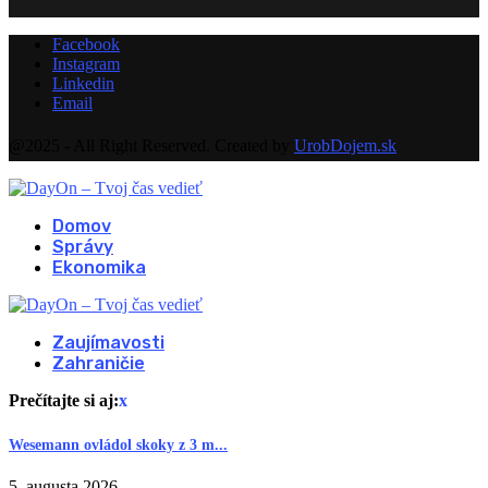
Facebook
Instagram
Linkedin
Email
@2025 - All Right Reserved. Created by
UrobDojem.sk
Domov
Správy
Ekonomika
Zaujímavosti
Zahraničie
Prečítajte si aj:
x
Wesemann ovládol skoky z 3 m...
5. augusta 2026