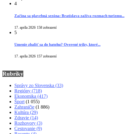
4
Začína sa plavebná sezóna: Bratislava zažíva rozmach turizmu...
17. apríla 2026
158 zobrazení
5
Umenie zbaliť sa do batohu? Overené triky, ktoré...
17. apríla 2026
157 zobrazení
Rubriky
Správy zo Slovenska
(33)
Regióny
(718)
Ekonomika
(417)
Šport
(1 055)
Zahraničie
(1 886)
Kultúra
(29)
Zdravie
(14)
Rozhovory
(3)
Cestovanie
(9)
Recepty
(4)