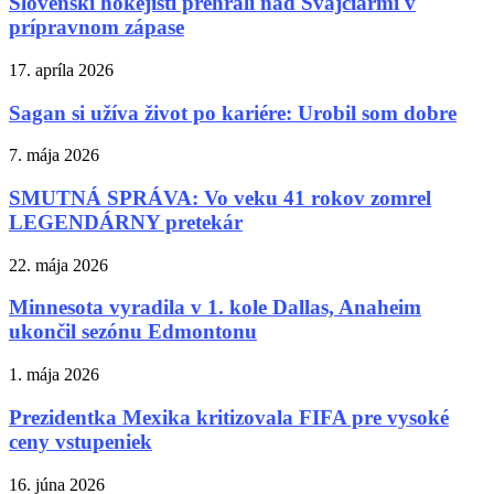
Slovenskí hokejisti prehrali nad Švajčiarmi v
prípravnom zápase
17. apríla 2026
Sagan si užíva život po kariére: Urobil som dobre
7. mája 2026
SMUTNÁ SPRÁVA: Vo veku 41 rokov zomrel
LEGENDÁRNY pretekár
22. mája 2026
Minnesota vyradila v 1. kole Dallas, Anaheim
ukončil sezónu Edmontonu
1. mája 2026
Prezidentka Mexika kritizovala FIFA pre vysoké
ceny vstupeniek
16. júna 2026