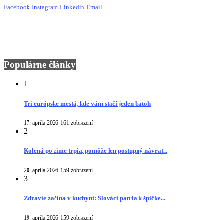
Facebook
Instagram
Linkedin
Email
Populárne články
1
Tri európske mestá, kde vám stačí jeden batoh
17. apríla 2026
161 zobrazení
2
Kolená po zime trpia, pomôže len postupný návrat...
20. apríla 2026
159 zobrazení
3
Zdravie začína v kuchyni: Slováci patria k špičke...
19. apríla 2026
159 zobrazení