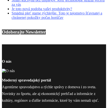
Smart kuchyňa bez displejov: Keď technológie strážia večeru
za vás
Je toto nová podoba vašej produktivity?
Smädná pleť starne rýchlejšie. Toto je tajomstvo šťavnatej a
chránenej pokožky počas horúčav
Odoberajte Newsletter
O nás
Moderný spravodajský portál
Agentúrne spravodajstvo a rýchle správy z domova i zo sveta.
Novinky zo športu, ale aj ekonomický prehľad a informácie z
kultúry, regiónov a ďalšie informácie, ktoré by vám nemali ujsť.