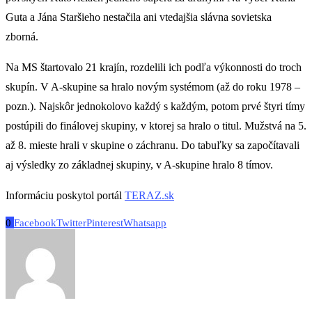
Guta a Jána Staršieho nestačila ani vtedajšia slávna sovietska
zborná.
Na MS štartovalo 21 krajín, rozdelili ich podľa výkonnosti do troch
skupín. V A-skupine sa hralo novým systémom (až do roku 1978 –
pozn.). Najskôr jednokolovo každý s každým, potom prvé štyri tímy
postúpili do finálovej skupiny, v ktorej sa hralo o titul. Mužstvá na 5.
až 8. mieste hrali v skupine o záchranu. Do tabuľky sa započítavali
aj výsledky zo základnej skupiny, v A-skupine hralo 8 tímov.
Informáciu poskytol portál
TERAZ.sk
0
Facebook
Twitter
Pinterest
Whatsapp