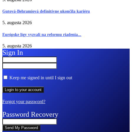
Gutová-Behramiová definitívne ukončila kariéru
5. augusta 2026
Európske ligy vyzvali na reformu riadenia...
5. augusta 2026
Sign In
Keep me signed in until I sign out
Forgot your password?
Password Recovery