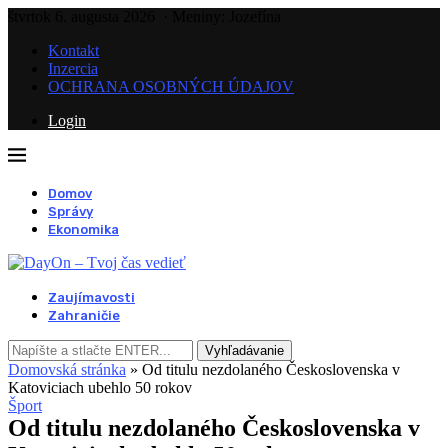
štvrtok 6. augusta 2026
· Meniny: Jozefína
Kontakt
Inzercia
OCHRANA OSOBNÝCH ÚDAJOV
Login
Domov
Správy
Ekonomika
Zaujímavosti
Zahraničie
Vyhľadávanie
Domovská stránka
»
Od titulu nezdolaného Československa v
Katoviciach ubehlo 50 rokov
Šport
Od titulu nezdolaného Československa v