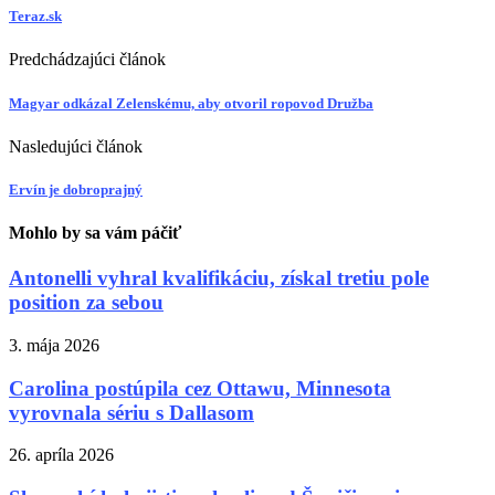
Teraz.sk
Predchádzajúci článok
Magyar odkázal Zelenskému, aby otvoril ropovod Družba
Nasledujúci článok
Ervín je dobroprajný
Mohlo by sa vám páčiť
Antonelli vyhral kvalifikáciu, získal tretiu pole
position za sebou
3. mája 2026
Carolina postúpila cez Ottawu, Minnesota
vyrovnala sériu s Dallasom
26. apríla 2026