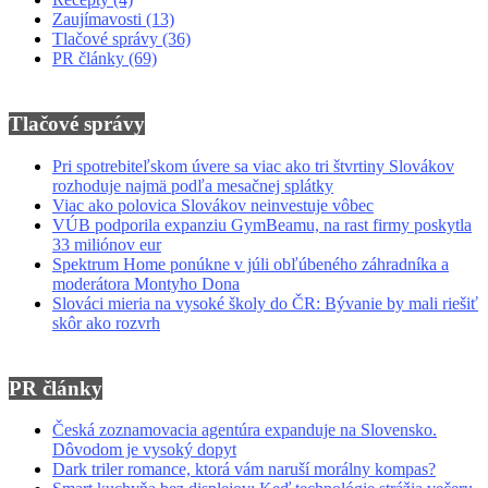
Zaujímavosti
(13)
Tlačové správy
(36)
PR články
(69)
Tlačové správy
Pri spotrebiteľskom úvere sa viac ako tri štvrtiny Slovákov
rozhoduje najmä podľa mesačnej splátky
Viac ako polovica Slovákov neinvestuje vôbec
VÚB podporila expanziu GymBeamu, na rast firmy poskytla
33 miliónov eur
Spektrum Home ponúkne v júli obľúbeného záhradníka a
moderátora Montyho Dona
Slováci mieria na vysoké školy do ČR: Bývanie by mali riešiť
skôr ako rozvrh
PR články
Česká zoznamovacia agentúra expanduje na Slovensko.
Dôvodom je vysoký dopyt
Dark triler romance, ktorá vám naruší morálny kompas?