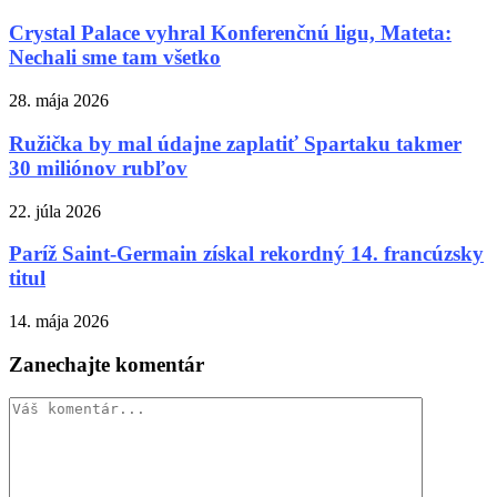
Crystal Palace vyhral Konferenčnú ligu, Mateta:
Nechali sme tam všetko
28. mája 2026
Ružička by mal údajne zaplatiť Spartaku takmer
30 miliónov rubľov
22. júla 2026
Paríž Saint-Germain získal rekordný 14. francúzsky
titul
14. mája 2026
Zanechajte komentár