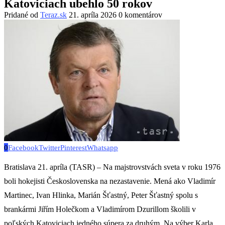
Katoviciach ubehlo 50 rokov
Pridané od
Teraz.sk
21. apríla 2026
0 komentárov
0
Facebook
Twitter
Pinterest
Whatsapp
Bratislava 21. apríla (TASR) – Na majstrovstvách sveta v roku 1976
boli hokejisti Československa na nezastavenie. Mená ako Vladimír
Martinec, Ivan Hlinka, Marián Šťastný, Peter Šťastný spolu s
brankármi Jiřím Holečkom a Vladimírom Dzurillom školili v
poľských Katoviciach jedného súpera za druhým. Na výber Karla