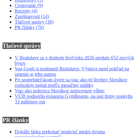
Cestovanie
(9)
Recepty
(4)
Zaujímavosti
(14)
Tlačové správy
(38)
PR články
(70)
Tlačové správy
V Bratislave sa v druhom štvrťroku 2026 predalo 652 nových
bytov
Van Gogh si podmanil Bratislavu. Výstava mení pohľad na
umenie aj jeho autora
Pri spotrebiteľskom úvere sa viac ako tri štvrtiny Slovákov
rozhoduje najmä podľa mesačnej splátky
Viac ako polovica Slovákov neinvestuje vôbec
VÚB podporila expanziu GymBeamu, na rast firmy poskytla
33 miliónov eur
PR články
Dokáže láska prekonať nenávisť medzi dvoma