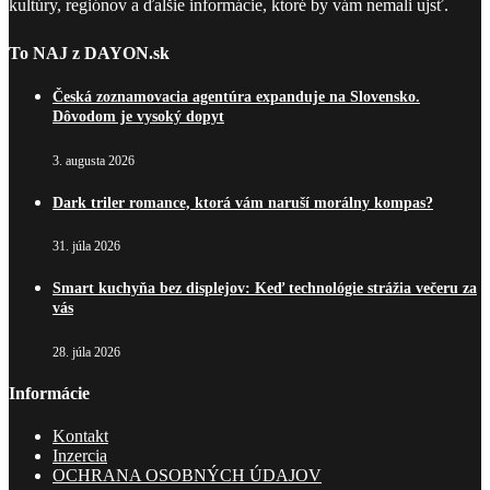
kultúry, regiónov a ďalšie informácie, ktoré by vám nemali ujsť.
To NAJ z DAYON.sk
Česká zoznamovacia agentúra expanduje na Slovensko.
Dôvodom je vysoký dopyt
3. augusta 2026
Dark triler romance, ktorá vám naruší morálny kompas?
31. júla 2026
Smart kuchyňa bez displejov: Keď technológie strážia večeru za
vás
28. júla 2026
Informácie
Kontakt
Inzercia
OCHRANA OSOBNÝCH ÚDAJOV