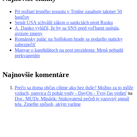
Pri požiari lesného porastu v Trstíne zasahuje takmer 50
hasičov
Senát USA schválil zákon o sankciách proti Rusku
A. Danko vylúčil, že by sa SNS pred voľbami spájala,
avizuje zmeny
Románsky palác na Spišskom hrade sa podarilo staticky
zabezpečiť
Magyar o kandidátoch na post prezidenta: Mená nebudú
prekvapením
Najnovšie komentáre
Prečo sa doma občas cítime ako bez duše? Možno za to môže
vzduch, panvica či pohár vody - DayOn - Tvoj čas vedieť
na
Doc. MUDr. Minárik: Stukovatená pečeň je varovný signál
tela. Zmeňte spôsob, akým varíme