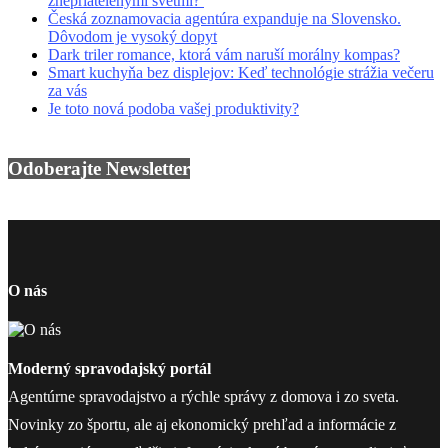
znepriatelenými svetmi?
Česká zoznamovacia agentúra expanduje na Slovensko.
Dôvodom je vysoký dopyt
Dark triler romance, ktorá vám naruší morálny kompas?
Smart kuchyňa bez displejov: Keď technológie strážia večeru
za vás
Je toto nová podoba vašej produktivity?
Odoberajte Newsletter
O nás
Moderný spravodajský portál
Agentúrne spravodajstvo a rýchle správy z domova i zo sveta.
Novinky zo športu, ale aj ekonomický prehľad a informácie z