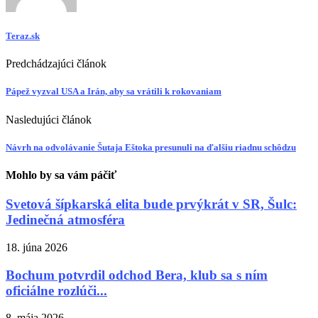
Teraz.sk
Predchádzajúci článok
Pápež vyzval USA a Irán, aby sa vrátili k rokovaniam
Nasledujúci článok
Návrh na odvolávanie Šutaja Eštoka presunuli na ďalšiu riadnu schôdzu
Mohlo by sa vám páčiť
Svetová šípkarská elita bude prvýkrát v SR, Šulc:
Jedinečná atmosféra
18. júna 2026
Bochum potvrdil odchod Bera, klub sa s ním
oficiálne rozlúči...
8. mája 2026