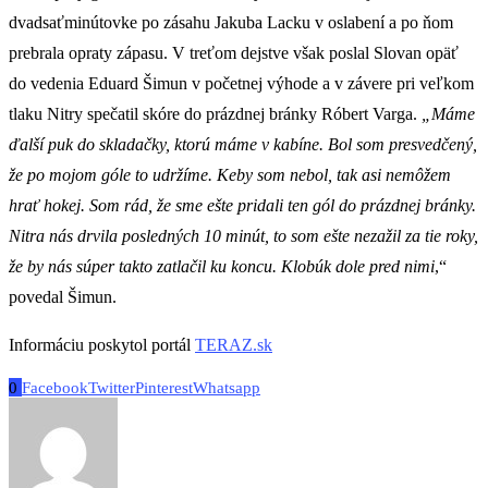
dvadsaťminútovke po zásahu Jakuba Lacku v oslabení a po ňom
prebrala opraty zápasu. V treťom dejstve však poslal Slovan opäť
do vedenia Eduard Šimun v početnej výhode a v závere pri veľkom
tlaku Nitry spečatil skóre do prázdnej bránky Róbert Varga.
„Máme
ďalší puk do skladačky, ktorú máme v kabíne. Bol som presvedčený,
že po mojom góle to udržíme. Keby som nebol, tak asi nemôžem
hrať hokej. Som rád, že sme ešte pridali ten gól do prázdnej bránky.
Nitra nás drvila posledných 10 minút, to som ešte nezažil za tie roky,
že by nás súper takto zatlačil ku koncu. Klobúk dole pred nimi
,“
povedal Šimun.
Informáciu poskytol portál
TERAZ.sk
0
Facebook
Twitter
Pinterest
Whatsapp