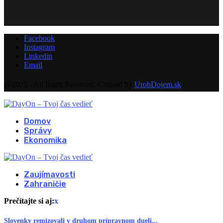
Facebook
Instagram
Linkedin
Email
@2025 - All Right Reserved. Created by
UrobDojem.sk
Domov
Správy
Ekonomika
Zaujímavosti
Zahraničie
Prečítajte si aj:
x
Slovenky remizovali v druhom prípravnom dueli...