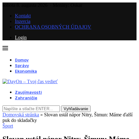
sobota 8. augusta 2026
· Meniny: Oskar
Kontakt
Inzercia
OCHRANA OSOBNÝCH ÚDAJOV
Login
Domov
Správy
Ekonomika
Zaujímavosti
Zahraničie
Vyhľadávanie
Domovská stránka
»
Slovan ustál nápor Nitry, Šimun: Máme ďalší
puk do skladačky
Šport
Slovan ustál nápor Nitry, Šimun: Máme