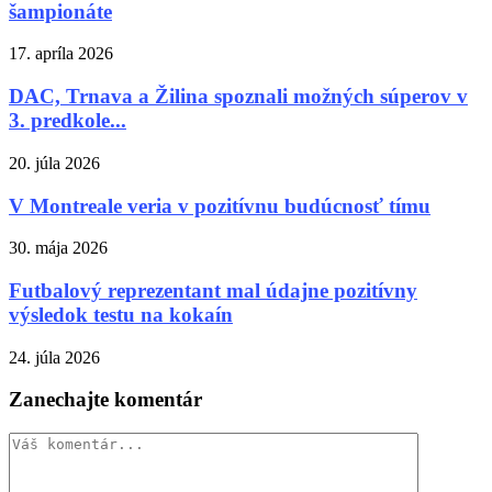
šampionáte
17. apríla 2026
DAC, Trnava a Žilina spoznali možných súperov v
3. predkole...
20. júla 2026
V Montreale veria v pozitívnu budúcnosť tímu
30. mája 2026
Futbalový reprezentant mal údajne pozitívny
výsledok testu na kokaín
24. júla 2026
Zanechajte komentár