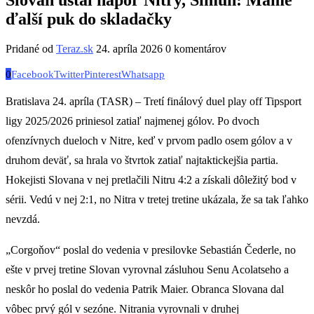
ďalší puk do skladačky
Pridané od
Teraz.sk
24. apríla 2026
0 komentárov
0
Facebook
Twitter
Pinterest
Whatsapp
Bratislava 24. apríla (TASR) – Tretí finálový duel play off Tipsport
ligy 2025/2026 priniesol zatiaľ najmenej gólov. Po dvoch
ofenzívnych dueloch v Nitre, keď v prvom padlo osem gólov a v
druhom deväť, sa hrala vo štvrtok zatiaľ najtaktickejšia partia.
Hokejisti Slovana v nej pretlačili Nitru 4:2 a získali dôležitý bod v
sérii. Vedú v nej 2:1, no Nitra v tretej tretine ukázala, že sa tak ľahko
nevzdá.
„Corgoňov“ poslal do vedenia v presilovke Sebastián Čederle, no
ešte v prvej tretine Slovan vyrovnal zásluhou Senu Acolatseho a
neskôr ho poslal do vedenia Patrik Maier. Obranca Slovana dal
vôbec prvý gól v sezóne. Nitrania vyrovnali v druhej