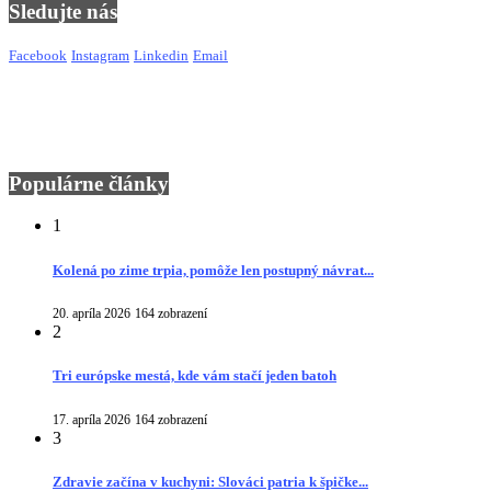
Sledujte nás
Facebook
Instagram
Linkedin
Email
Populárne články
1
Kolená po zime trpia, pomôže len postupný návrat...
20. apríla 2026
164 zobrazení
2
Tri európske mestá, kde vám stačí jeden batoh
17. apríla 2026
164 zobrazení
3
Zdravie začína v kuchyni: Slováci patria k špičke...