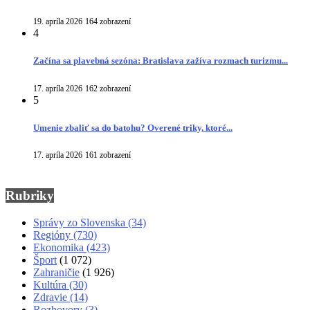
19. apríla 2026
164 zobrazení
4
Začína sa plavebná sezóna: Bratislava zažíva rozmach turizmu...
17. apríla 2026
162 zobrazení
5
Umenie zbaliť sa do batohu? Overené triky, ktoré...
17. apríla 2026
161 zobrazení
Rubriky
Správy zo Slovenska
(34)
Regióny
(730)
Ekonomika
(423)
Šport
(1 072)
Zahraničie
(1 926)
Kultúra
(30)
Zdravie
(14)
Rozhovory
(3)