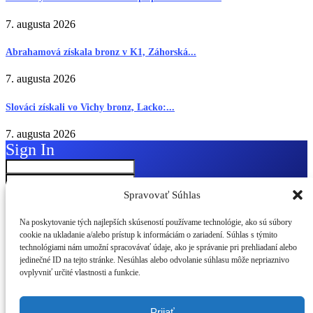
7. augusta 2026
Abrahamová získala bronz v K1, Záhorská...
7. augusta 2026
Slováci získali vo Vichy bronz, Lacko:...
7. augusta 2026
Sign In
Spravovať Súhlas
Keep me signed in until I sign out
Na poskytovanie tých najlepších skúseností používame technológie, ako sú súbory
cookie na ukladanie a/alebo prístup k informáciám o zariadení. Súhlas s týmito
technológiami nám umožní spracovávať údaje, ako je správanie pri prehliadaní alebo
jedinečné ID na tejto stránke. Nesúhlas alebo odvolanie súhlasu môže nepriaznivo
Forgot your password?
ovplyvniť určité vlastnosti a funkcie.
Password Recovery
Prijať