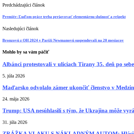
Predchádzajúci článok
Premiér: Ľuďom práce treba prejavovať elementárnu slušnosť a rešpekt
Nasledujúci článok
Bronzovú z OH 2024 v Paríži Newmanovú suspendovali na 20 mesiacov
Mohlo by sa vám páčiť
Albánci protestovali v uliciach Tirany 35. deň po sebe
5. júla 2026
Maďarsko odvolalo zámer ukončiť členstvo v Medzi
24. mája 2026
Trump: USA nesúhlasili s tým, že Ukrajina môže vyrá
31. júla 2026
ZRÁŽKA VLAKU S NÁKLADNÝM AUTOM: Hlásia je