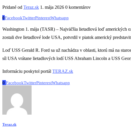
Pridané od
Teraz.sk
1. mája 2026
0 komentárov
0
Facebook
Twitter
Pinterest
Whatsapp
Washington 1. mája (TASR) – Najväčšia lietadlová loď amerických ozb
zostali dve lietadlové lode USA, potvrdil v piatok americký predst
Loď USS Gerald R. Ford sa už nachádza v oblasti, ktorú má na star
síl USA vrátane lietadlových lodí USS Abraham Lincoln a USS Geo
Informáciu poskytol portál
TERAZ.sk
0
Facebook
Twitter
Pinterest
Whatsapp
Teraz.sk