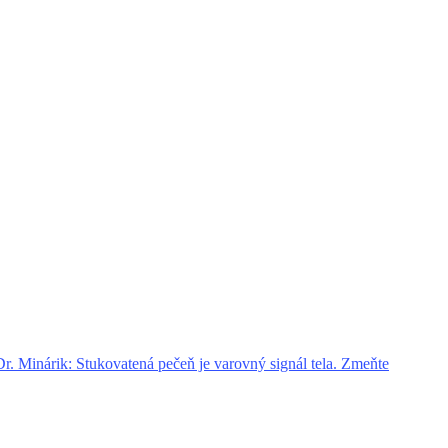
. Minárik: Stukovatená pečeň je varovný signál tela. Zmeňte