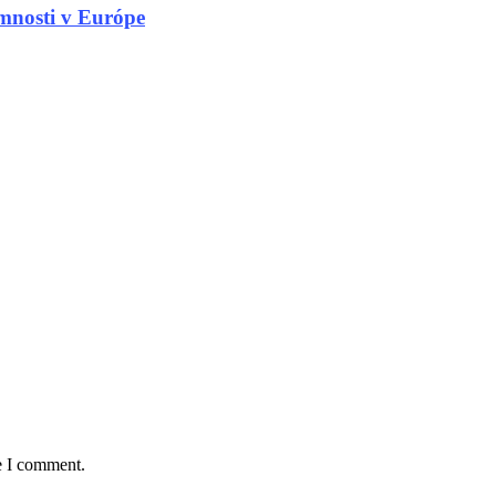
omnosti v Európe
e I comment.