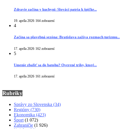
Zdravie začína v kuchyni: Slováci patria k špičke...
19. apríla 2026
164 zobrazení
4
Začína sa plavebná sezóna: Bratislava zažíva rozmach turizmu...
17. apríla 2026
162 zobrazení
5
Umenie zbaliť sa do batohu? Overené triky, ktoré...
17. apríla 2026
161 zobrazení
Rubriky
Správy zo Slovenska
(34)
Regióny
(730)
Ekonomika
(423)
Šport
(1 072)
Zahraničie
(1 926)