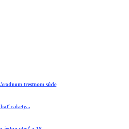
národnom trestnom súde
bať rakety...
dnu obeť a 18...