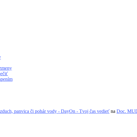
v
 zmeny
ečiť
apením
zduch, panvica či pohár vody - DayOn - Tvoj čas vedieť
na
Doc. MUDr