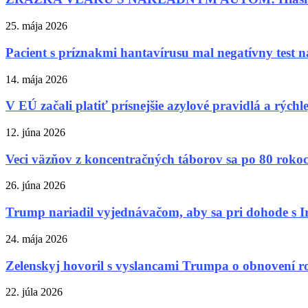
25. mája 2026
Pacient s príznakmi hantavírusu mal negatívny test n
14. mája 2026
V EÚ začali platiť prísnejšie azylové pravidlá a rýchle
12. júna 2026
Veci väzňov z koncentračných táborov sa po 80 rokoch 
26. júna 2026
Trump nariadil vyjednávačom, aby sa pri dohode s 
24. mája 2026
Zelenskyj hovoril s vyslancami Trumpa o obnovení 
22. júla 2026