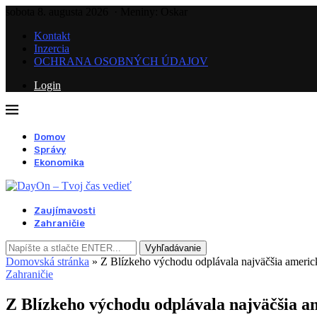
sobota 8. augusta 2026
· Meniny: Oskar
Kontakt
Inzercia
OCHRANA OSOBNÝCH ÚDAJOV
Login
Domov
Správy
Ekonomika
Zaujímavosti
Zahraničie
Vyhľadávanie
Domovská stránka
»
Z Blízkeho východu odplávala najväčšia americk
Zahraničie
Z Blízkeho východu odplávala najväčšia am