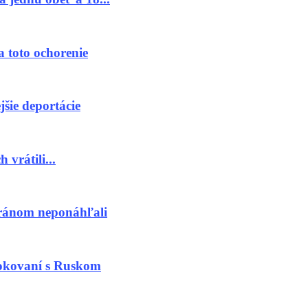
a toto ochorenie
jšie deportácie
vrátili...
Iránom neponáhľali
rokovaní s Ruskom