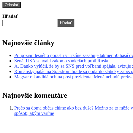
Hľadať
Hľadať
Najnovšie články
Pri požiari lesného porastu v Trstíne zasahuje takmer 50 hasičo
Senát USA schválil zákon o sankciách proti Rusku
A. Danko vylúčil, že by sa SNS pred voľbami spájala, avizuje
Románsky palác na Spišskom hrade sa podarilo staticky zabezp
Magyar o kandidátoch na post prezidenta: Mená nebudú prekv
Najnovšie komentáre
Prečo sa doma občas cítime ako bez duše? Možno za to môže v
spôsob, akým varíme