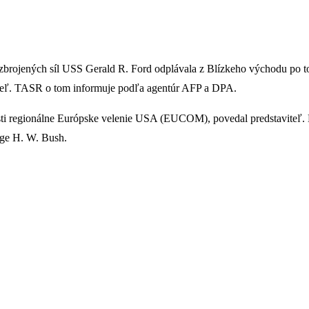
rojených síl USS Gerald R. Ford odplávala z Blízkeho východu po tom,
aviteľ. TASR o tom informuje podľa agentúr AFP a DPA.
osti regionálne Európske velenie USA (EUCOM), povedal predstaviteľ.
rge H. W. Bush.