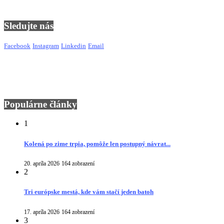
Sledujte nás
Facebook
Instagram
Linkedin
Email
Populárne články
1
Kolená po zime trpia, pomôže len postupný návrat...
20. apríla 2026
164 zobrazení
2
Tri európske mestá, kde vám stačí jeden batoh
17. apríla 2026
164 zobrazení
3