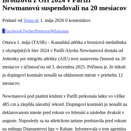
Newmanovú suspendovali na 20 mesiacov
Pridané od
Teraz.sk
1. mája 2026
0 komentárov
0
Facebook
Twitter
Pinterest
Whatsapp
Ottawa 1. mája (TASR) – Kanadská atlétka a bronzová medailistka
z olympijských hier 2024 v Paríži Alysha Newmanová dostala od
Jednotky pre integritu atletiky (AIU) trest zastavenia činnosti na 20
mesiacov s účinnosťou od 3. decembra 2025. Príčinou je, že trikrát
ju dopingoví komisári nenašli na ohlásenom mieste v priebehu 12
mesiacov.
Newmanová pod piatimi kruhmi v Paríži prekonala latku vo výške
485 cm a zlepšila národný rekord. Dopingoví komisári ju nenašli na
deklarovanom mieste pred rokom vo februári a následne dvakrát v
auguste. Naposledy sa na atletickom tartane predstavila pred rokom
na mítingu Diamantovej ligy v Rabate. Informovala o tom agentúra