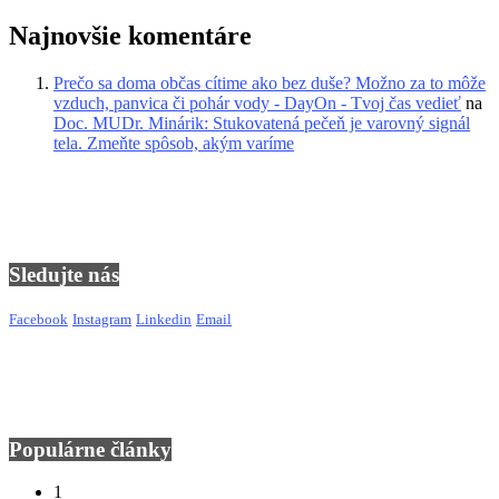
Najnovšie komentáre
Prečo sa doma občas cítime ako bez duše? Možno za to môže
vzduch, panvica či pohár vody - DayOn - Tvoj čas vedieť
na
Doc. MUDr. Minárik: Stukovatená pečeň je varovný signál
tela. Zmeňte spôsob, akým varíme
Sledujte nás
Facebook
Instagram
Linkedin
Email
Populárne články
1