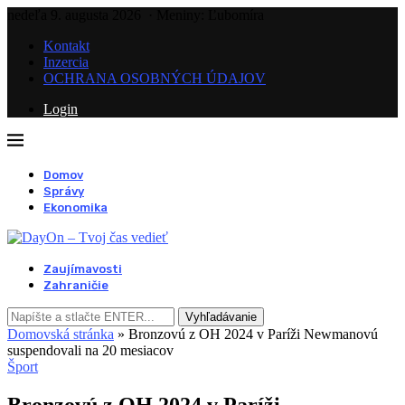
nedeľa 9. augusta 2026
· Meniny: Ľubomíra
Kontakt
Inzercia
OCHRANA OSOBNÝCH ÚDAJOV
Login
Domov
Správy
Ekonomika
Zaujímavosti
Zahraničie
Vyhľadávanie
Domovská stránka
»
Bronzovú z OH 2024 v Paríži Newmanovú
suspendovali na 20 mesiacov
Šport
Bronzovú z OH 2024 v Paríži