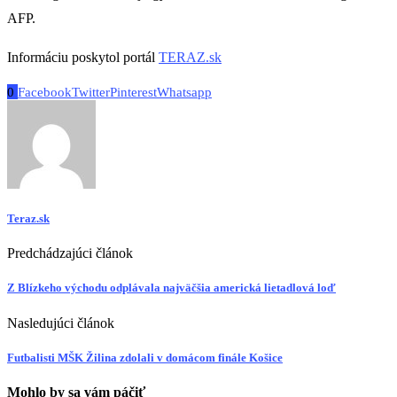
AFP.
Informáciu poskytol portál
TERAZ.sk
0
Facebook
Twitter
Pinterest
Whatsapp
Teraz.sk
Predchádzajúci článok
Z Blízkeho východu odplávala najväčšia americká lietadlová loď
Nasledujúci článok
Futbalisti MŠK Žilina zdolali v domácom finále Košice
Mohlo by sa vám páčiť