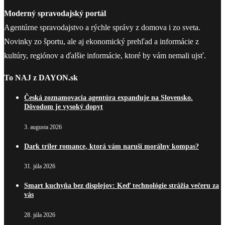
Moderný spravodajský portál
Agentúrne spravodajstvo a rýchle správy z domova i zo sveta.
Novinky zo športu, ale aj ekonomický prehľad a informácie z
kultúry, regiónov a ďalšie informácie, ktoré by vám nemali ujsť.
To NAJ z DAYON.sk
Česká zoznamovacia agentúra expanduje na Slovensko.
Dôvodom je vysoký dopyt
3. augusta 2026
Dark triler romance, ktorá vám naruší morálny kompas?
31. júla 2026
Smart kuchyňa bez displejov: Keď technológie strážia večeru za
vás
28. júla 2026