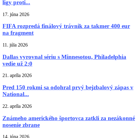
ligy proti...
17. júna 2026
FIFA rozpredá finálový trávnik za takmer 400 eur
na fragment
11. júla 2026
Dallas vyrovnal sériu s Minnesotou, Philadelphia
vedie už 2:0
21. apríla 2026
Pred 150 rokmi sa odohral prvý bejzbalový zápas v
National...
22. apríla 2026
Známeho amerického športovca zatkli za nezákonné
nosenie zbrane
14. júna 2026