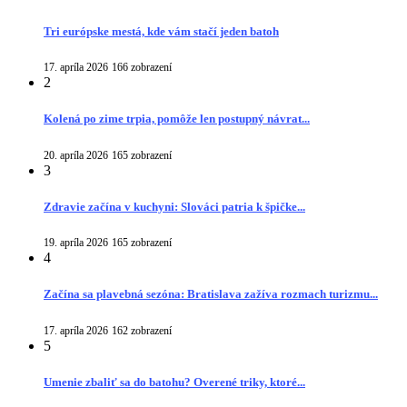
Tri európske mestá, kde vám stačí jeden batoh
17. apríla 2026
166 zobrazení
2
Kolená po zime trpia, pomôže len postupný návrat...
20. apríla 2026
165 zobrazení
3
Zdravie začína v kuchyni: Slováci patria k špičke...
19. apríla 2026
165 zobrazení
4
Začína sa plavebná sezóna: Bratislava zažíva rozmach turizmu...
17. apríla 2026
162 zobrazení
5
Umenie zbaliť sa do batohu? Overené triky, ktoré...