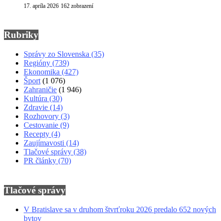
17. apríla 2026
162 zobrazení
Rubriky
Správy zo Slovenska
(35)
Regióny
(739)
Ekonomika
(427)
Šport
(1 076)
Zahraničie
(1 946)
Kultúra
(30)
Zdravie
(14)
Rozhovory
(3)
Cestovanie
(9)
Recepty
(4)
Zaujímavosti
(14)
Tlačové správy
(38)
PR články
(70)
Tlačové správy
V Bratislave sa v druhom štvrťroku 2026 predalo 652 nových
bytov