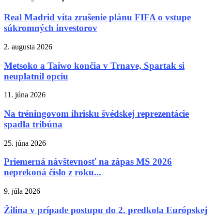
Real Madrid víta zrušenie plánu FIFA o vstupe
súkromných investorov
2. augusta 2026
Metsoko a Taiwo končia v Trnave, Spartak si
neuplatnil opciu
11. júna 2026
Na tréningovom ihrisku švédskej reprezentácie
spadla tribúna
25. júna 2026
Priemerná návštevnosť na zápas MS 2026
neprekoná číslo z roku...
9. júla 2026
Žilina v prípade postupu do 2. predkola Európskej