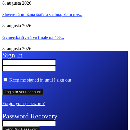
8. augusta 2026
Slovenská miešaná štafeta siedma, zlato pre...
8. augusta 2026
Gymerská štvrtá vo finále na 400...
8. augusta 2026
Sign In
Keep me signed in until I sign out
Forgot your password?
Password Recovery