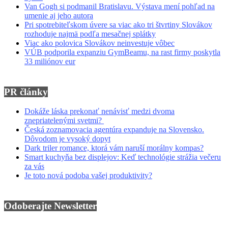
Van Gogh si podmanil Bratislavu. Výstava mení pohľad na
umenie aj jeho autora
Pri spotrebiteľskom úvere sa viac ako tri štvrtiny Slovákov
rozhoduje najmä podľa mesačnej splátky
Viac ako polovica Slovákov neinvestuje vôbec
VÚB podporila expanziu GymBeamu, na rast firmy poskytla
33 miliónov eur
PR články
Dokáže láska prekonať nenávisť medzi dvoma
znepriatelenými svetmi?
Česká zoznamovacia agentúra expanduje na Slovensko.
Dôvodom je vysoký dopyt
Dark triler romance, ktorá vám naruší morálny kompas?
Smart kuchyňa bez displejov: Keď technológie strážia večeru
za vás
Je toto nová podoba vašej produktivity?
Odoberajte Newsletter