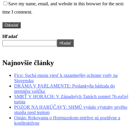
Save my name, email, and website in this browser for the next
time I comment.
Hľadať
Hľadať
Najnovšie články
Fico: Suchá musia viesť k razantnejšej ochrane vody na
Slovensku
DRÁMA V PARLAMENTE: Poslankyňa hádzala do
premiéra vajíčka
SMRŤ V HORÁCH: V Západných Tatrách zomrel 76-ročný
turista
POZOR NA HARÚČAVY: SHMÚ vydalo výstrahy prvého
stupňa pred teplom
Omán: Rokovania o Hormuzskom prielive sú pozitívne a
konštruktívne