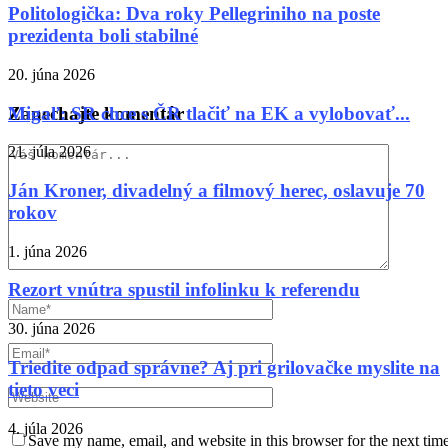
Politologička: Dva roky Pellegriniho na poste
prezidenta boli stabilné
20. júna 2026
Migaľ: SR chce s ČR tlačiť na EK a vylobovať...
Zanechajte komentár
21. júla 2026
Ján Kroner, divadelný a filmový herec, oslavuje 70
rokov
1. júna 2026
Rezort vnútra spustil infolinku k referendu
30. júna 2026
Triedite odpad správne? Aj pri grilovačke myslite na
tieto veci
4. júla 2026
Save my name, email, and website in this browser for the next tim