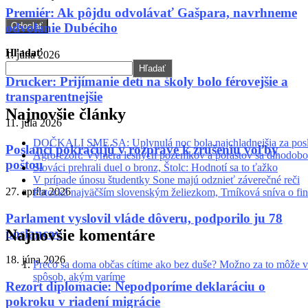
Premiér: Ak pôjdu odvolávať Gašpara, navrhneme
odvolanie Dubéciho
Hľadať
1. júna 2026
Hľadať
Drucker: Prijímanie detí na školy bolo férovejšie a
transparentnejšie
Najnovšie články
11. júla 2026
DOČKALI SME SA: Uplynulá noc bola najchladnejšia za posl
Poslanci pokračujú v rozprave k zrušeniu voľby
Agrorezort: Výmera lesných pozemkov a porastov sa dlhodobo
poštou
Slováci prehrali duel o bronz, Štolc: Hodnotí sa to ťažko
V prípade únosu študentky Sone majú odznieť záverečné reči
27. apríla 2026
Potocká najväčším slovenským želiezkom, Trníková sníva o fin
Parlament vyslovil vláde dôveru, podporilo ju 78
poslancov
Najnovšie komentáre
18. júna 2026
Prečo sa doma občas cítime ako bez duše? Možno za to môže v
spôsob, akým varíme
Rezort diplomacie: Nepodporíme deklaráciu o
pokroku v riadení migrácie