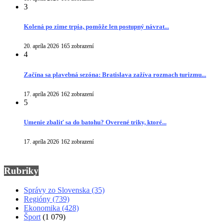
3
Kolená po zime trpia, pomôže len postupný návrat...
20. apríla 2026
165 zobrazení
4
Začína sa plavebná sezóna: Bratislava zažíva rozmach turizmu...
17. apríla 2026
162 zobrazení
5
Umenie zbaliť sa do batohu? Overené triky, ktoré...
17. apríla 2026
162 zobrazení
Rubriky
Správy zo Slovenska
(35)
Regióny
(739)
Ekonomika
(428)
Šport
(1 079)