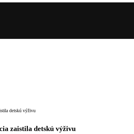
istila detskú výživu
ia zaistila detskú výživu