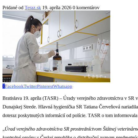
Pridané od
Teraz.sk
19. apríla 2026
0 komentárov
0
Facebook
Twitter
Pinterest
Whatsapp
Bratislava 19. apríla (TASR) – Úrady verejného zdravotníctva v SR v p
Dunajskej Strede. Hlavná hygienička SR Tatiana Červeňová nariadila
doteraz poskytnutých informácií od polície. TASR o tom informova
„
Úrad verejného zdravotníctva SR prostredníctvom Štátnej veterinárn
kontrolné orgány v Českej republike o distribučný zoznam predmetnýc