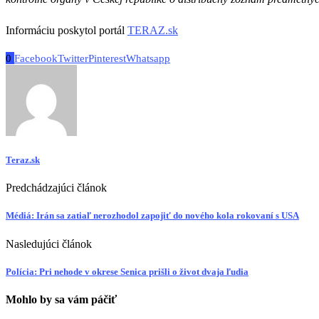
Informáciu poskytol portál
TERAZ.sk
0
Facebook
Twitter
Pinterest
Whatsapp
Teraz.sk
Predchádzajúci článok
Médiá: Irán sa zatiaľ nerozhodol zapojiť do nového kola rokovaní s USA
Nasledujúci článok
Polícia: Pri nehode v okrese Senica prišli o život dvaja ľudia
Mohlo by sa vám páčiť