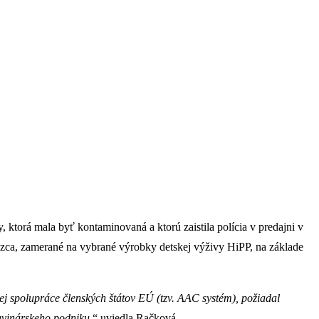
, ktorá mala byť kontaminovaná a ktorú zaistila polícia v predajni v
azca, zamerané na vybrané výrobky detskej výživy HiPP, na základe
ej spolupráce členských štátov EÚ (tzv. AAC systém), požiadal
avinárskeho podniku,
“ uviedla Račková.