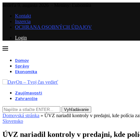
nedeľa 9. augusta 2026
· Meniny: Ľubomíra
Kontakt
Inzercia
OCHRANA OSOBNÝCH ÚDAJOV
Login
Domov
Správy
Ekonomika
Zaujímavosti
Zahraničie
Vyhľadávanie
Domovská stránka
»
ÚVZ nariadil kontroly v predajni, kde polícia za
Slovensko
ÚVZ nariadil kontroly v predajni, kde políc