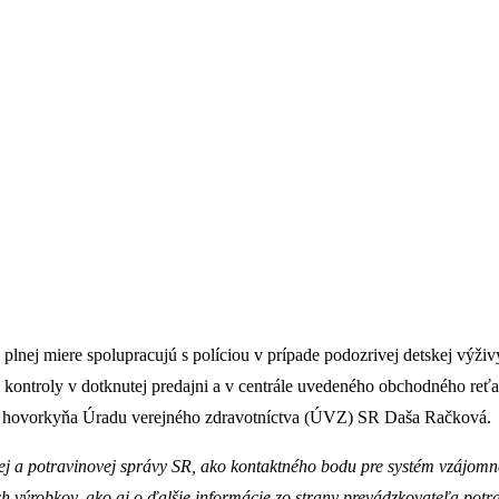
lnej miere spolupracujú s políciou v prípade podozrivej detskej výživy
 kontroly v dotknutej predajni a v centrále uvedeného obchodného reť
la hovorkyňa Úradu verejného zdravotníctva (ÚVZ) SR Daša Račková.
ej a potravinovej správy SR, ako kontaktného bodu pre systém vzájomn
h výrobkov, ako aj o ďalšie informácie zo strany prevádzkovateľa potr