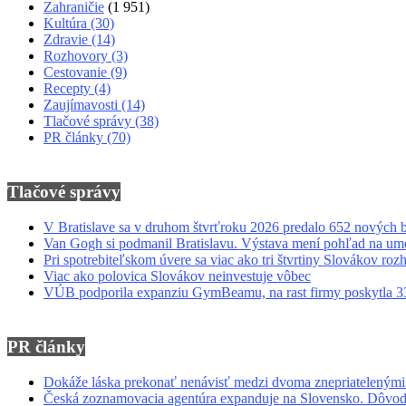
Zahraničie
(1 951)
Kultúra
(30)
Zdravie
(14)
Rozhovory
(3)
Cestovanie
(9)
Recepty
(4)
Zaujímavosti
(14)
Tlačové správy
(38)
PR články
(70)
Tlačové správy
V Bratislave sa v druhom štvrťroku 2026 predalo 652 nových 
Van Gogh si podmanil Bratislavu. Výstava mení pohľad na umen
Pri spotrebiteľskom úvere sa viac ako tri štvrtiny Slovákov ro
Viac ako polovica Slovákov neinvestuje vôbec
VÚB podporila expanziu GymBeamu, na rast firmy poskytla 33
PR články
Dokáže láska prekonať nenávisť medzi dvoma znepriatelenými
Česká zoznamovacia agentúra expanduje na Slovensko. Dôvod