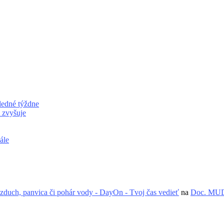
edné týždne
 zvyšuje
ále
zduch, panvica či pohár vody - DayOn - Tvoj čas vedieť
na
Doc. MUDr