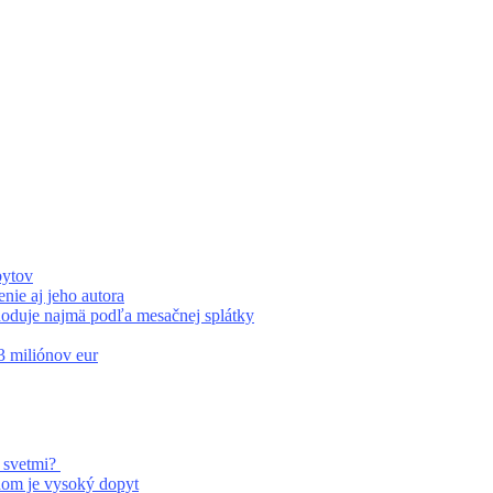
bytov
ie aj jeho autora
zhoduje najmä podľa mesačnej splátky
 miliónov eur
 svetmi?
om je vysoký dopyt