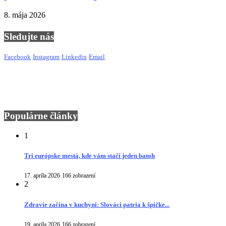
8. mája 2026
Sledujte nás
Facebook
Instagram
Linkedin
Email
Populárne články
1
Tri európske mestá, kde vám stačí jeden batoh
17. apríla 2026
166 zobrazení
2
Zdravie začína v kuchyni: Slováci patria k špičke...
19. apríla 2026
166 zobrazení