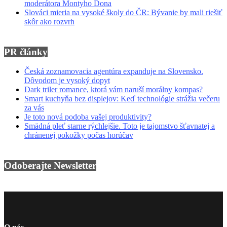
moderátora Montyho Dona
Slováci mieria na vysoké školy do ČR: Bývanie by mali riešiť
skôr ako rozvrh
PR články
Česká zoznamovacia agentúra expanduje na Slovensko.
Dôvodom je vysoký dopyt
Dark triler romance, ktorá vám naruší morálny kompas?
Smart kuchyňa bez displejov: Keď technológie strážia večeru
za vás
Je toto nová podoba vašej produktivity?
Smädná pleť starne rýchlejšie. Toto je tajomstvo šťavnatej a
chránenej pokožky počas horúčav
Odoberajte Newsletter