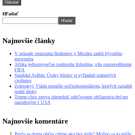
Hľadať
Hľadať
Najnovšie články
V prípade zmiznutia študentov v Mexiku zatkli bývalého
guvernéra
Afrika jednomyseľne podporila Infantina, víta ospravedlnenie
FIFA
Saudská Arábia: Útoky húsíov si vyžiadali zranených
civilistov
Zelenskyj: Vláda pomôže poľnohospodárom, ktorých zasiahli
ruské útoky
Trump chce znovu obmedziť udeľovanie občianstva deťom
narodeným v USA
Najnovšie komentáre
Prečo sa doma občas cítime ako bez duše? Možno za to môže