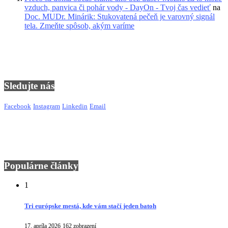
vzduch, panvica či pohár vody - DayOn - Tvoj čas vedieť
na
Doc. MUDr. Minárik: Stukovatená pečeň je varovný signál
tela. Zmeňte spôsob, akým varíme
Sledujte nás
Facebook
Instagram
Linkedin
Email
Populárne články
1
Tri európske mestá, kde vám stačí jeden batoh
17. apríla 2026
162 zobrazení