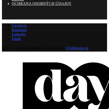
OCHRANA OSOBNÝCH ÚDAJOV
Facebook
Instagram
Linkedin
Email
@2025 - All Right Reserved. Created by
UrobDojem.sk