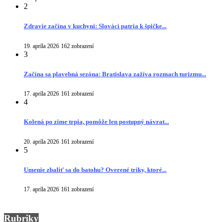
2
Zdravie začína v kuchyni: Slováci patria k špičke...
19. apríla 2026
162 zobrazení
3
Začína sa plavebná sezóna: Bratislava zažíva rozmach turizmu...
17. apríla 2026
161 zobrazení
4
Kolená po zime trpia, pomôže len postupný návrat...
20. apríla 2026
161 zobrazení
5
Umenie zbaliť sa do batohu? Overené triky, ktoré...
17. apríla 2026
161 zobrazení
Rubriky