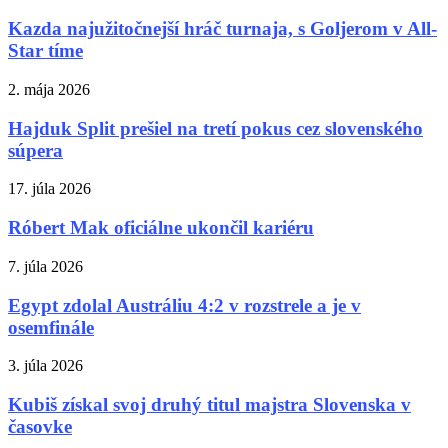
Kazda najužitočnejší hráč turnaja, s Goljerom v All-
Star tíme
2. mája 2026
Hajduk Split prešiel na tretí pokus cez slovenského
súpera
17. júla 2026
Róbert Mak oficiálne ukončil kariéru
7. júla 2026
Egypt zdolal Austráliu 4:2 v rozstrele a je v
osemfinále
3. júla 2026
Kubiš získal svoj druhý titul majstra Slovenska v
časovke