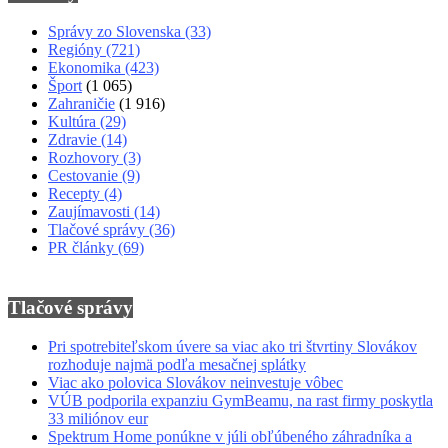
Správy zo Slovenska
(33)
Regióny
(721)
Ekonomika
(423)
Šport
(1 065)
Zahraničie
(1 916)
Kultúra
(29)
Zdravie
(14)
Rozhovory
(3)
Cestovanie
(9)
Recepty
(4)
Zaujímavosti
(14)
Tlačové správy
(36)
PR články
(69)
Tlačové správy
Pri spotrebiteľskom úvere sa viac ako tri štvrtiny Slovákov
rozhoduje najmä podľa mesačnej splátky
Viac ako polovica Slovákov neinvestuje vôbec
VÚB podporila expanziu GymBeamu, na rast firmy poskytla
33 miliónov eur
Spektrum Home ponúkne v júli obľúbeného záhradníka a