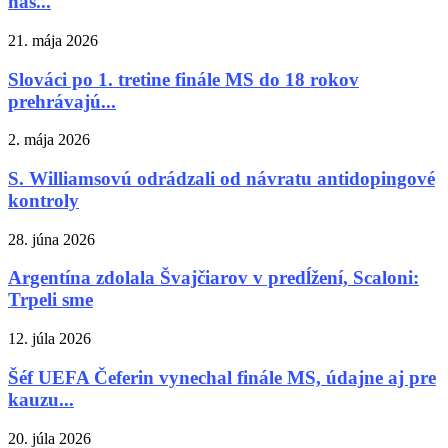
nás...
21. mája 2026
Slováci po 1. tretine finále MS do 18 rokov
prehrávajú...
2. mája 2026
S. Williamsovú odrádzali od návratu antidopingové
kontroly
28. júna 2026
Argentína zdolala Švajčiarov v predĺžení, Scaloni:
Trpeli sme
12. júla 2026
Šéf UEFA Čeferin vynechal finále MS, údajne aj pre
kauzu...
20. júla 2026