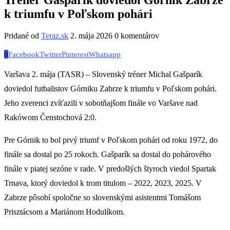
k triumfu v Poľskom pohári
Pridané od
Teraz.sk
2. mája 2026
0 komentárov
0
Facebook
Twitter
Pinterest
Whatsapp
Varšava 2. mája (TASR) – Slovenský tréner Michal Gašparík
doviedol futbalistov Górniku Zabrze k triumfu v Poľskom pohári.
Jeho zverenci zvíťazili v sobotňajšom finále vo Varšave nad
Rakówom Čenstochová 2:0.
Pre Górnik to bol prvý triumf v Poľskom pohári od roku 1972, do
finále sa dostal po 25 rokoch. Gašparík sa dostal do pohárového
finále v piatej sezóne v rade. V predošlých štyroch viedol Spartak
Trnava, ktorý doviedol k trom titulom – 2022, 2023, 2025. V
Zabrze pôsobí spoločne so slovenskými asistentmi Tomášom
Prisztácsom a Mariánom Hodulíkom.