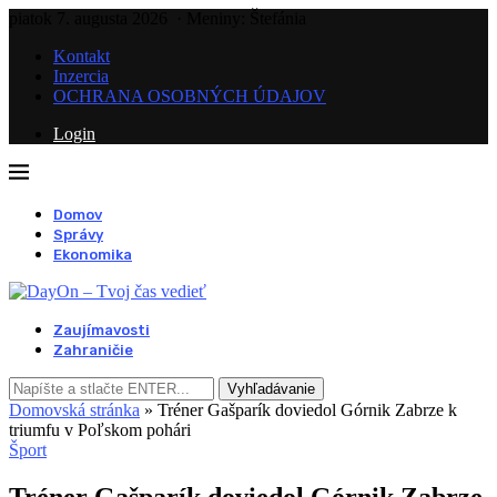
piatok 7. augusta 2026
· Meniny: Štefánia
Kontakt
Inzercia
OCHRANA OSOBNÝCH ÚDAJOV
Login
Domov
Správy
Ekonomika
Zaujímavosti
Zahraničie
Vyhľadávanie
Domovská stránka
»
Tréner Gašparík doviedol Górnik Zabrze k
triumfu v Poľskom pohári
Šport
Tréner Gašparík doviedol Górnik Zabrze