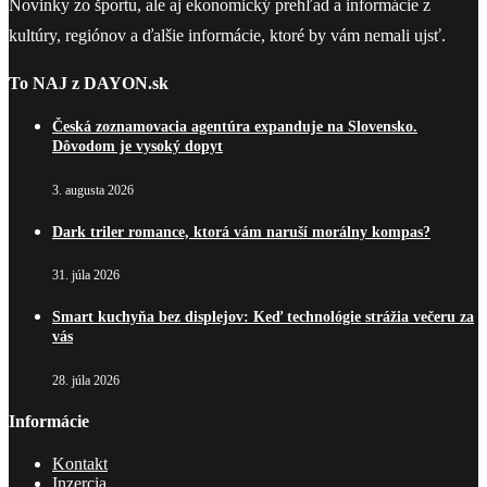
Novinky zo športu, ale aj ekonomický prehľad a informácie z
kultúry, regiónov a ďalšie informácie, ktoré by vám nemali ujsť.
To NAJ z DAYON.sk
Česká zoznamovacia agentúra expanduje na Slovensko.
Dôvodom je vysoký dopyt
3. augusta 2026
Dark triler romance, ktorá vám naruší morálny kompas?
31. júla 2026
Smart kuchyňa bez displejov: Keď technológie strážia večeru za
vás
28. júla 2026
Informácie
Kontakt
Inzercia