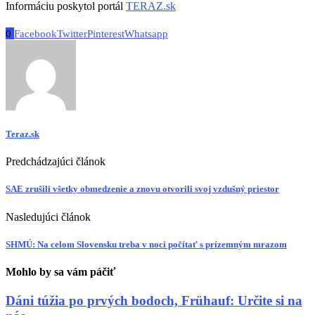
Informáciu poskytol portál
TERAZ.sk
0
Facebook
Twitter
Pinterest
Whatsapp
Teraz.sk
Predchádzajúci článok
SAE zrušili všetky obmedzenie a znovu otvorili svoj vzdušný priestor
Nasledujúci článok
SHMÚ: Na celom Slovensku treba v noci počítať s prízemným mrazom
Mohlo by sa vám páčiť
Dáni túžia po prvých bodoch, Frühauf: Určite si na