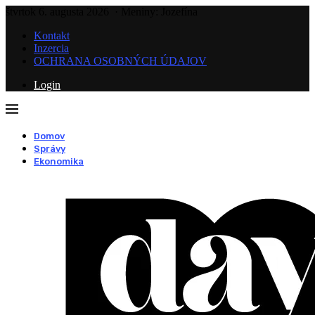
štvrtok 6. augusta 2026
· Meniny: Jozefína
Kontakt
Inzercia
OCHRANA OSOBNÝCH ÚDAJOV
Login
Domov
Správy
Ekonomika