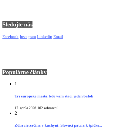
Sledujte nás
Facebook
Instagram
Linkedin
Email
Populárne články
1
Tri európske mestá, kde vám stačí jeden batoh
17. apríla 2026
162 zobrazení
2
Zdravie začína v kuchyni: Slováci patria k špičke...