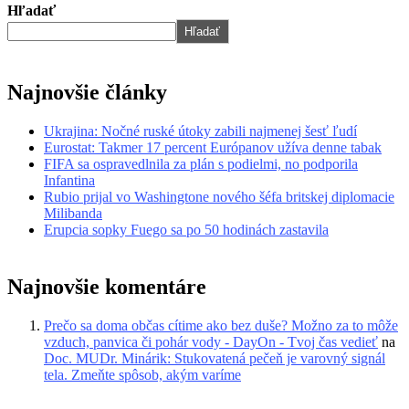
Hľadať
Hľadať
Najnovšie články
Ukrajina: Nočné ruské útoky zabili najmenej šesť ľudí
Eurostat: Takmer 17 percent Európanov užíva denne tabak
FIFA sa ospravedlnila za plán s podielmi, no podporila
Infantina
Rubio prijal vo Washingtone nového šéfa britskej diplomacie
Milibanda
Erupcia sopky Fuego sa po 50 hodinách zastavila
Najnovšie komentáre
Prečo sa doma občas cítime ako bez duše? Možno za to môže
vzduch, panvica či pohár vody - DayOn - Tvoj čas vedieť
na
Doc. MUDr. Minárik: Stukovatená pečeň je varovný signál
tela. Zmeňte spôsob, akým varíme