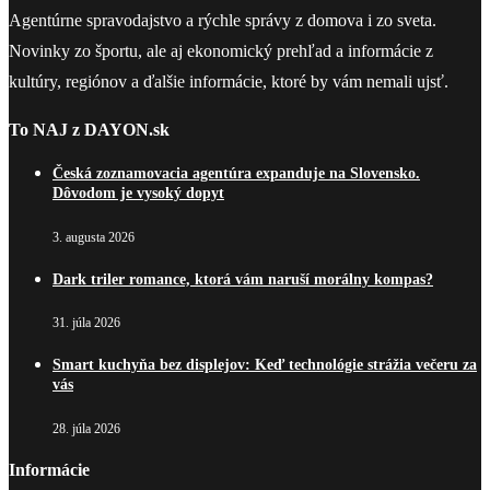
Agentúrne spravodajstvo a rýchle správy z domova i zo sveta.
Novinky zo športu, ale aj ekonomický prehľad a informácie z
kultúry, regiónov a ďalšie informácie, ktoré by vám nemali ujsť.
To NAJ z DAYON.sk
Česká zoznamovacia agentúra expanduje na Slovensko.
Dôvodom je vysoký dopyt
3. augusta 2026
Dark triler romance, ktorá vám naruší morálny kompas?
31. júla 2026
Smart kuchyňa bez displejov: Keď technológie strážia večeru za
vás
28. júla 2026
Informácie