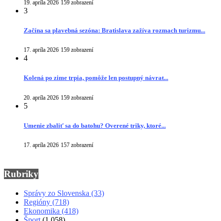
19. apríla 2026
159 zobrazení
3
Začína sa plavebná sezóna: Bratislava zažíva rozmach turizmu...
17. apríla 2026
159 zobrazení
4
Kolená po zime trpia, pomôže len postupný návrat...
20. apríla 2026
159 zobrazení
5
Umenie zbaliť sa do batohu? Overené triky, ktoré...
17. apríla 2026
157 zobrazení
Rubriky
Správy zo Slovenska
(33)
Regióny
(718)
Ekonomika
(418)
Šport
(1 058)