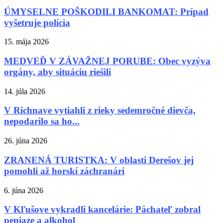
ÚMYSELNE POŠKODILI BANKOMAT: Prípad
vyšetruje polícia
15. mája 2026
MEDVEĎ V ZÁVAŽNEJ PORUBE: Obec vyzýva
orgány, aby situáciu riešili
14. júla 2026
V Richnave vytiahli z rieky sedemročné dievča,
nepodarilo sa ho...
26. júna 2026
ZRANENÁ TURISTKA: V oblasti Derešov jej
pomohli až horskí záchranári
6. júna 2026
V Kľušove vykradli kancelárie: Páchateľ zobral
peniaze a alkohol