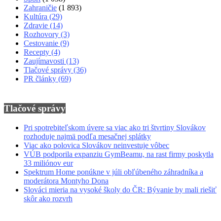
Zahraničie
(1 893)
Kultúra
(29)
Zdravie
(14)
Rozhovory
(3)
Cestovanie
(9)
Recepty
(4)
Zaujímavosti
(13)
Tlačové správy
(36)
PR články
(69)
Tlačové správy
Pri spotrebiteľskom úvere sa viac ako tri štvrtiny Slovákov
rozhoduje najmä podľa mesačnej splátky
Viac ako polovica Slovákov neinvestuje vôbec
VÚB podporila expanziu GymBeamu, na rast firmy poskytla
33 miliónov eur
Spektrum Home ponúkne v júli obľúbeného záhradníka a
moderátora Montyho Dona
Slováci mieria na vysoké školy do ČR: Bývanie by mali riešiť
skôr ako rozvrh