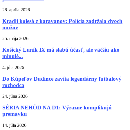
28. apríla 2026
Kradli kolesá z karavanov: Polícia zadržala dvoch
mužov
25. mája 2026
Košický Luník IX má slabú účasť, ale väčšiu ako
minulé...
4. júla 2026
Do Kúpeľov Dudince zavíta legendárny futbalový
rozhodca
24. júna 2026
SÉRIA NEHÔD NA D1: Výrazne komplikujú
premávku
14. júla 2026