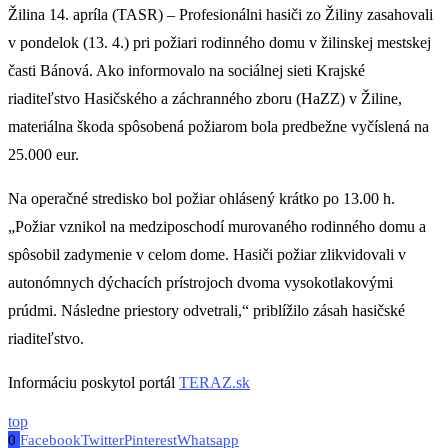
Žilina 14. apríla (TASR) – Profesionálni hasiči zo Žiliny zasahovali
v pondelok (13. 4.) pri požiari rodinného domu v žilinskej mestskej
časti Bánová. Ako informovalo na sociálnej sieti Krajské
riaditeľstvo Hasičského a záchranného zboru (HaZZ) v Žiline,
materiálna škoda spôsobená požiarom bola predbežne vyčíslená na
25.000 eur.
Na operačné stredisko bol požiar ohlásený krátko po 13.00 h.
„Požiar vznikol na medziposchodí murovaného rodinného domu a
spôsobil zadymenie v celom dome. Hasiči požiar zlikvidovali v
autonómnych dýchacích prístrojoch dvoma vysokotlakovými
prúdmi. Následne priestory odvetrali,“ priblížilo zásah hasičské
riaditeľstvo.
Informáciu poskytol portál
TERAZ.sk
top
0
Facebook
Twitter
Pinterest
Whatsapp