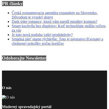
PR články
Česká zoznamovacia agentúra expanduje na Slovensko.
Dôvodom je vysoký dopyt
Dark triler romance, ktorá vám naruší morálny kompas?
Smart kuchyňa bez displejov: Keď technológie strážia večeru
za vás
Je toto nová podoba vašej produktivity?
Smädná pleť starne rýchlejšie. Toto je tajomstvo šťavnatej a
chránenej pokožky počas horúčav
Odoberajte Newsletter
O nás
Moderný spravodajský portál