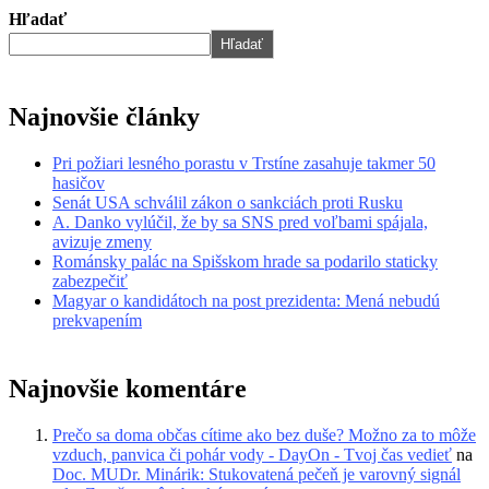
Hľadať
Hľadať
Najnovšie články
Pri požiari lesného porastu v Trstíne zasahuje takmer 50
hasičov
Senát USA schválil zákon o sankciách proti Rusku
A. Danko vylúčil, že by sa SNS pred voľbami spájala,
avizuje zmeny
Románsky palác na Spišskom hrade sa podarilo staticky
zabezpečiť
Magyar o kandidátoch na post prezidenta: Mená nebudú
prekvapením
Najnovšie komentáre
Prečo sa doma občas cítime ako bez duše? Možno za to môže
vzduch, panvica či pohár vody - DayOn - Tvoj čas vedieť
na
Doc. MUDr. Minárik: Stukovatená pečeň je varovný signál