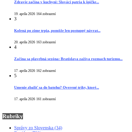
Zdravie začína v kuchyni: Slováci patria k špičke...
19. apríla 2026
164 zobrazení
3
Kolená po zime trpia, pomôže len postupný návrat...
20. apríla 2026
163 zobrazení
4
Začína sa plavebná sezóna: Bratislava zažíva rozmach turizmu...
17. apríla 2026
162 zobrazení
5
Umenie zbaliť sa do batohu? Overené triky, ktoré...
17. apríla 2026
161 zobrazení
Rubriky
Správy zo Slovenska
(34)