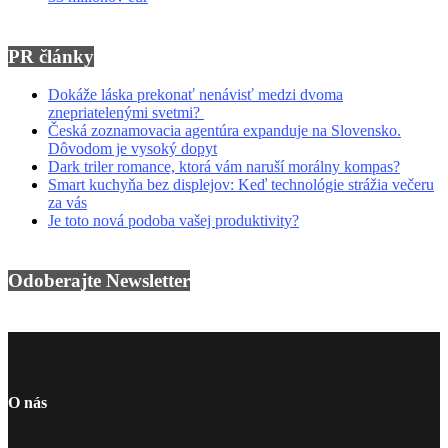
PR články
Dokáže láska prekonať nenávisť medzi dvoma
znepriatelenými svetmi?
Česká zoznamovacia agentúra expanduje na Slovensko.
Dôvodom je vysoký dopyt
Dark triler romance, ktorá vám naruší morálny kompas?
Smart kuchyňa bez displejov: Keď technológie strážia večeru
za vás
Je toto nová podoba vašej produktivity?
Odoberajte Newsletter
O nás