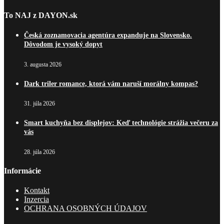
To NAJ z DAYON.sk
Česká zoznamovacia agentúra expanduje na Slovensko.
Dôvodom je vysoký dopyt
3. augusta 2026
Dark triler romance, ktorá vám naruší morálny kompas?
31. júla 2026
Smart kuchyňa bez displejov: Keď technológie strážia večeru za
vás
28. júla 2026
Informácie
Kontakt
Inzercia
OCHRANA OSOBNÝCH ÚDAJOV