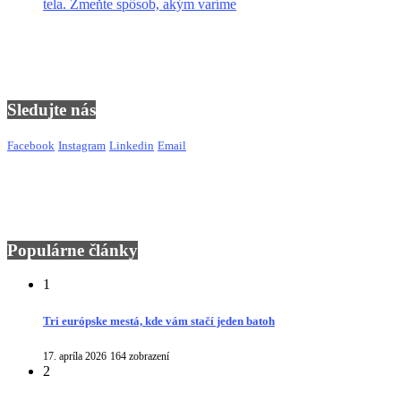
tela. Zmeňte spôsob, akým varíme
Sledujte nás
Facebook
Instagram
Linkedin
Email
Populárne články
1
Tri európske mestá, kde vám stačí jeden batoh
17. apríla 2026
164 zobrazení
2