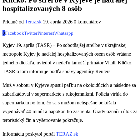
hospitalizovaných 8 osôb
Pridané od
Teraz.sk
19. apríla 2026
0 komentárov
0
Facebook
Twitter
Pinterest
Whatsapp
Kyjev 19. apríla (TASR) – Po sobotňajšej streľbe v ukrajinskej
metropole Kyjev je naďalej hospitalizovaných osem osôb vrátane
jedného dieťaťa, uviedol v nedeľu tamojší primátor Vitalij Kličko.
TASR o tom informuje podľa správy agentúry Reuters.
Muž v sobotu v Kyjeve spustil paľbu na okoloidúcich a následne sa
zabarikádoval v supermarkete s rukojemníkmi. Polícia vtrhla do
supermarketu po tom, čo sa s mužom neúspešne pokúšala
vyjednávať 40 minút a napokon ho zastrelila. Úrady označili útok za
teroristický čin a vyšetrovanie pokračuje.
Informáciu poskytol portál
TERAZ.sk