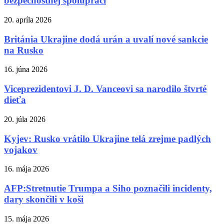
bezpečnostnej spolupráci
20. apríla 2026
Británia Ukrajine dodá urán a uvalí nové sankcie
na Rusko
16. júna 2026
Viceprezidentovi J. D. Vanceovi sa narodilo štvrté
dieťa
20. júla 2026
Kyjev: Rusko vrátilo Ukrajine telá zrejme padlých
vojakov
16. mája 2026
AFP:Stretnutie Trumpa a Siho poznačili incidenty,
dary skončili v koši
15. mája 2026