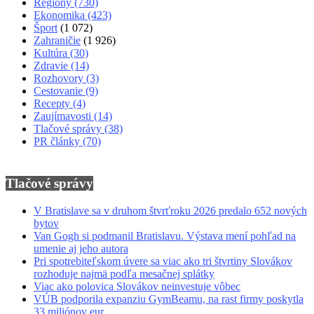
Regióny
(730)
Ekonomika
(423)
Šport
(1 072)
Zahraničie
(1 926)
Kultúra
(30)
Zdravie
(14)
Rozhovory
(3)
Cestovanie
(9)
Recepty
(4)
Zaujímavosti
(14)
Tlačové správy
(38)
PR články
(70)
Tlačové správy
V Bratislave sa v druhom štvrťroku 2026 predalo 652 nových
bytov
Van Gogh si podmanil Bratislavu. Výstava mení pohľad na
umenie aj jeho autora
Pri spotrebiteľskom úvere sa viac ako tri štvrtiny Slovákov
rozhoduje najmä podľa mesačnej splátky
Viac ako polovica Slovákov neinvestuje vôbec
VÚB podporila expanziu GymBeamu, na rast firmy poskytla
33 miliónov eur