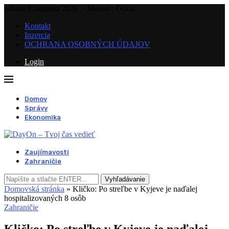
sobota 8. augusta 2026
· Meniny: Oskar
Kontakt
Inzercia
OCHRANA OSOBNÝCH ÚDAJOV
Login
Domov
Správy
Ekonomika
Zaujímavosti
Zahraničie
Vyhľadávanie
Domovská stránka
»
Kličko: Po streľbe v Kyjeve je naďalej
hospitalizovaných 8 osôb
Zahraničie
Kličko: Po streľbe v Kyjeve je naďalej