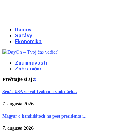
Domov
Správy
Ekonomika
Zaujímavosti
Zahraničie
Prečítajte si aj:
x
Senát USA schválil zákon o sankciách...
7. augusta 2026
Magyar o kandidátoch na post prezidenta:...
7. augusta 2026