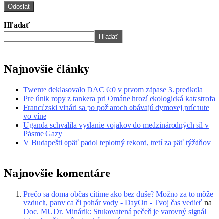
Hľadať
Hľadať
Najnovšie články
Twente deklasovalo DAC 6:0 v prvom zápase 3. predkola
Pre únik ropy z tankera pri Ománe hrozí ekologická katastrofa
Francúzski vinári sa po požiaroch obávajú dymovej príchute
vo víne
Uganda schválila vyslanie vojakov do medzinárodných síl v
Pásme Gazy
V Budapešti opäť padol teplotný rekord, tretí za päť týždňov
Najnovšie komentáre
Prečo sa doma občas cítime ako bez duše? Možno za to môže
vzduch, panvica či pohár vody - DayOn - Tvoj čas vedieť
na
Doc. MUDr. Minárik: Stukovatená pečeň je varovný signál