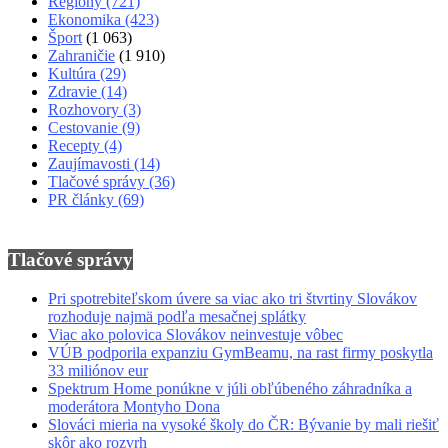
Regióny
(721)
Ekonomika
(423)
Šport
(1 063)
Zahraničie
(1 910)
Kultúra
(29)
Zdravie
(14)
Rozhovory
(3)
Cestovanie
(9)
Recepty
(4)
Zaujímavosti
(14)
Tlačové správy
(36)
PR články
(69)
Tlačové správy
Pri spotrebiteľskom úvere sa viac ako tri štvrtiny Slovákov
rozhoduje najmä podľa mesačnej splátky
Viac ako polovica Slovákov neinvestuje vôbec
VÚB podporila expanziu GymBeamu, na rast firmy poskytla
33 miliónov eur
Spektrum Home ponúkne v júli obľúbeného záhradníka a
moderátora Montyho Dona
Slováci mieria na vysoké školy do ČR: Bývanie by mali riešiť
skôr ako rozvrh