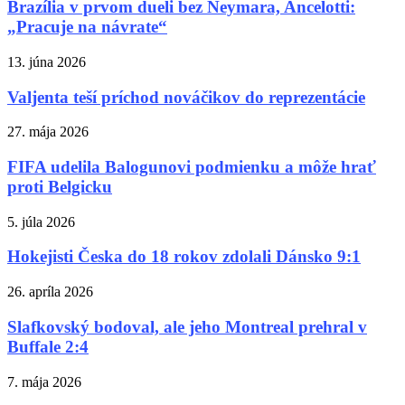
Brazília v prvom dueli bez Neymara, Ancelotti:
„Pracuje na návrate“
13. júna 2026
Valjenta teší príchod nováčikov do reprezentácie
27. mája 2026
FIFA udelila Balogunovi podmienku a môže hrať
proti Belgicku
5. júla 2026
Hokejisti Česka do 18 rokov zdolali Dánsko 9:1
26. apríla 2026
Slafkovský bodoval, ale jeho Montreal prehral v
Buffale 2:4
7. mája 2026