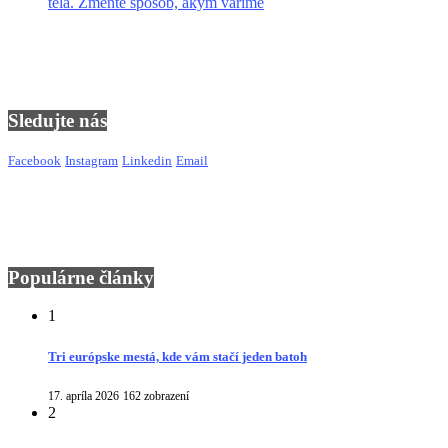
tela. Zmeňte spôsob, akým varíme
Sledujte nás
Facebook
Instagram
Linkedin
Email
Populárne články
1
Tri európske mestá, kde vám stačí jeden batoh
17. apríla 2026
162 zobrazení
2