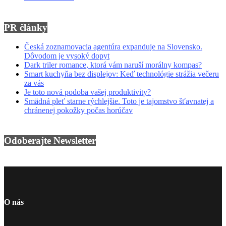
PR články
Česká zoznamovacia agentúra expanduje na Slovensko.
Dôvodom je vysoký dopyt
Dark triler romance, ktorá vám naruší morálny kompas?
Smart kuchyňa bez displejov: Keď technológie strážia večeru
za vás
Je toto nová podoba vašej produktivity?
Smädná pleť starne rýchlejšie. Toto je tajomstvo šťavnatej a
chránenej pokožky počas horúčav
Odoberajte Newsletter
O nás