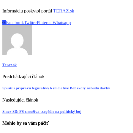
Informáciu poskytol portál
TERAZ.sk
0
Facebook
Twitter
Pinterest
Whatsapp
Teraz.sk
Predchádzajúci článok
Spustili prípravu legislatívy k iniciatíve Bez školy nebudú dávky
Nasledujúci článok
Smer-SD: PS zneužíva tragédie na politický boj
Mohlo by sa vám páčiť