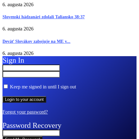
6. augusta 2026
Slovenskí hádzanári zdolali Taliansko 38:37
6. augusta 2026
Deväť Slovákov zabojuje na ME v...
6. augusta 2026
Sign In
Keep me signed in until I sign out
Forgot your password?
Password Recovery