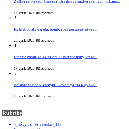
Začína sa plavebná sezóna: Bratislava zažíva rozmach turizmu...
17. apríla 2026
161 zobrazení
3
Kolená po zime trpia, pomôže len postupný návrat...
20. apríla 2026
161 zobrazení
4
Umenie zbaliť sa do batohu? Overené triky, ktoré...
17. apríla 2026
161 zobrazení
5
Zdravie začína v kuchyni: Slováci patria k špičke...
19. apríla 2026
161 zobrazení
Rubriky
Správy zo Slovenska
(33)