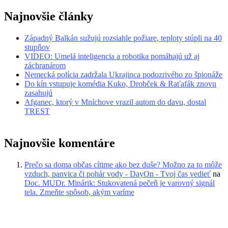
Najnovšie články
Západný Balkán sužujú rozsiahle požiare, teploty stúpli na 40
stupňov
VIDEO: Umelá inteligencia a robotika pomáhajú už aj
záchranárom
Nemecká polícia zadržala Ukrajinca podozrivého zo špionáže
Do kín vstupuje komédia Kuko, Drobček & Raťafák znovu
zasahujú
Afganec, ktorý v Mníchove vrazil autom do davu, dostal
TREST
Najnovšie komentáre
Prečo sa doma občas cítime ako bez duše? Možno za to môže
vzduch, panvica či pohár vody - DayOn - Tvoj čas vedieť
na
Doc. MUDr. Minárik: Stukovatená pečeň je varovný signál
tela. Zmeňte spôsob, akým varíme