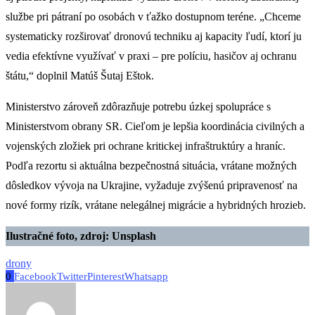
službe pri pátraní po osobách v ťažko dostupnom teréne. „Chceme
systematicky rozširovať dronovú techniku aj kapacity ľudí, ktorí ju
vedia efektívne využívať v praxi – pre políciu, hasičov aj ochranu
štátu,“ doplnil Matúš Šutaj Eštok.
Ministerstvo zároveň zdôrazňuje potrebu úzkej spolupráce s
Ministerstvom obrany SR. Cieľom je lepšia koordinácia civilných a
vojenských zložiek pri ochrane kritickej infraštruktúry a hraníc.
Podľa rezortu si aktuálna bezpečnostná situácia, vrátane možných
dôsledkov vývoja na Ukrajine, vyžaduje zvýšenú pripravenosť na
nové formy rizík, vrátane nelegálnej migrácie a hybridných hrozieb.
Ilustračné foto, zdroj: Unsplash
drony
0
Facebook
Twitter
Pinterest
Whatsapp