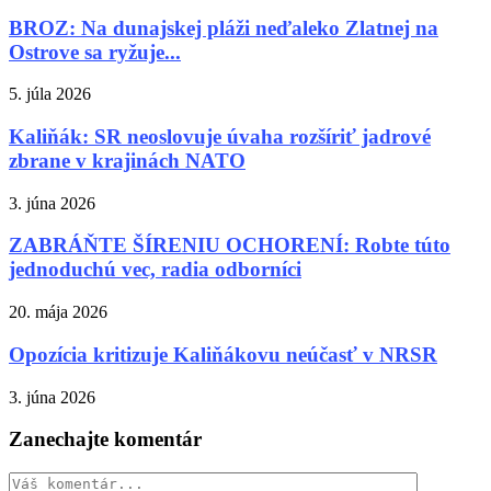
BROZ: Na dunajskej pláži neďaleko Zlatnej na
Ostrove sa ryžuje...
5. júla 2026
Kaliňák: SR neoslovuje úvaha rozšíriť jadrové
zbrane v krajinách NATO
3. júna 2026
ZABRÁŇTE ŠÍRENIU OCHORENÍ: Robte túto
jednoduchú vec, radia odborníci
20. mája 2026
Opozícia kritizuje Kaliňákovu neúčasť v NRSR
3. júna 2026
Zanechajte komentár