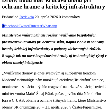
ochrane hraníc a kritickej infraštruktúry
Pridané od
Redakcia
20. apríla 2026
0 komentárov
0
Facebook
Twitter
Pinterest
Whatsapp
Ministerstvo vnútra plánuje rozšíriť využívanie bezpilotných
prostriedkov (dronov) pri ochrane štátu, najmä v oblasti ochrany
hraníc, kritickej infraštruktúry a podpory záchranných zložiek.
Reaguje tak na nové bezpečnostné hrozby aj technologický vývoj v
oblasti umelej inteligencie.
„Využívanie dronov je dnes svetovým aj európskym trendom.
Moderné technológie nám umožňujú efektívnejšie chrániť hranice,
monitorovať situáciu a rýchlo reagovať na krízové situácie,“ uviedol
minister vnútra Matúš Šutaj Eštok počas prvého dňa Národného
fóra o C-UAS, obrane a ochrane štátnych hraníc, ktoré Ministerstvo
obrany SR organizuje 20. – 21. apríla 2026 v Častej-Papierničke.