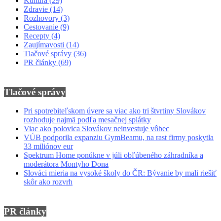
Kultúra
(29)
Zdravie
(14)
Rozhovory
(3)
Cestovanie
(9)
Recepty
(4)
Zaujímavosti
(14)
Tlačové správy
(36)
PR články
(69)
Tlačové správy
Pri spotrebiteľskom úvere sa viac ako tri štvrtiny Slovákov
rozhoduje najmä podľa mesačnej splátky
Viac ako polovica Slovákov neinvestuje vôbec
VÚB podporila expanziu GymBeamu, na rast firmy poskytla
33 miliónov eur
Spektrum Home ponúkne v júli obľúbeného záhradníka a
moderátora Montyho Dona
Slováci mieria na vysoké školy do ČR: Bývanie by mali riešiť
skôr ako rozvrh
PR články