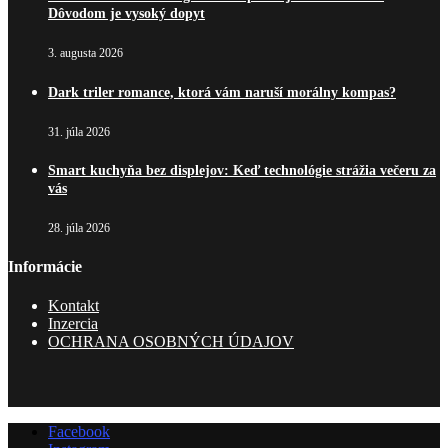
Dôvodom je vysoký dopyt
3. augusta 2026
Dark triler romance, ktorá vám naruší morálny kompas?
31. júla 2026
Smart kuchyňa bez displejov: Keď technológie strážia večeru za
vás
28. júla 2026
Informácie
Kontakt
Inzercia
OCHRANA OSOBNÝCH ÚDAJOV
Facebook