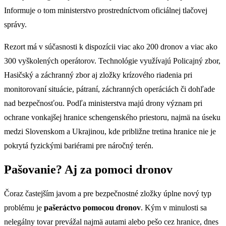
Informuje o tom ministerstvo prostredníctvom oficiálnej tlačovej
správy.
Rezort má v súčasnosti k dispozícii viac ako 200 dronov a viac ako
300 vyškolených operátorov. Technológie využívajú Policajný zbor,
Hasičský a záchranný zbor aj zložky krízového riadenia pri
monitorovaní situácie, pátraní, záchranných operáciách či dohľade
nad bezpečnosťou. Podľa ministerstva majú drony význam pri
ochrane vonkajšej hranice schengenského priestoru, najmä na úseku
medzi Slovenskom a Ukrajinou, kde približne tretina hranice nie je
pokrytá fyzickými bariérami pre náročný terén.
Pašovanie? Aj za pomoci dronov
Čoraz častejším javom a pre bezpečnostné zložky úplne nový typ
problému je
pašeráctvo pomocou dronov
. Kým v minulosti sa
nelegálny tovar prevážal najmä autami alebo pešo cez hranice, dnes