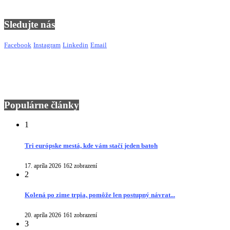
Sledujte nás
Facebook
Instagram
Linkedin
Email
Populárne články
1
Tri európske mestá, kde vám stačí jeden batoh
17. apríla 2026
162 zobrazení
2
Kolená po zime trpia, pomôže len postupný návrat...
20. apríla 2026
161 zobrazení
3