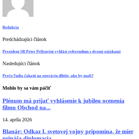
Redakcia
Predchádzajúci článok
Prezident SR Peter Pellegrini vyhlási referendum s dvomi otázkami
Nasledujúci článok
Prečo ľudia čakajú na operáciu dlhšie, ako by mali?
Mohlo by sa vám páčiť
Plénum má prijať vyhlásenie k jubileu ocenenia
filmu Obchod na...
14. apríla 2026
Blanár: Odkaz I. svetovej vojny pripomína, že mier
prináša diplomacia