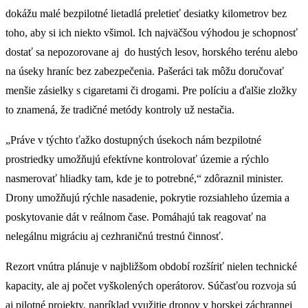
dokážu malé bezpilotné lietadlá preletieť desiatky kilometrov bez
toho, aby si ich niekto všimol. Ich najväčšou výhodou je schopnosť
dostať sa nepozorovane aj do hustých lesov, horského terénu alebo
na úseky hraníc bez zabezpečenia. Pašeráci tak môžu doručovať
menšie zásielky s cigaretami či drogami. Pre políciu a ďalšie zložky
to znamená, že tradičné metódy kontroly už nestačia.
„Práve v týchto ťažko dostupných úsekoch nám bezpilotné
prostriedky umožňujú efektívne kontrolovať územie a rýchlo
nasmerovať hliadky tam, kde je to potrebné,“ zdôraznil minister.
Drony umožňujú rýchle nasadenie, pokrytie rozsiahleho územia a
poskytovanie dát v reálnom čase. Pomáhajú tak reagovať na
nelegálnu migráciu aj cezhraničnú trestnú činnosť.
Rezort vnútra plánuje v najbližšom období rozšíriť nielen technické
kapacity, ale aj počet vyškolených operátorov. Súčasťou rozvoja sú
aj pilotné projekty, napríklad využitie dronov v horskej záchrannej