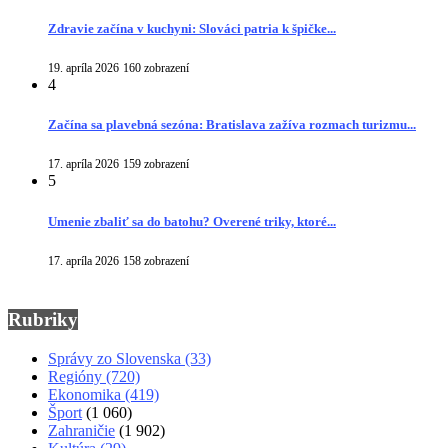
Zdravie začína v kuchyni: Slováci patria k špičke...
19. apríla 2026
160 zobrazení
4
Začína sa plavebná sezóna: Bratislava zažíva rozmach turizmu...
17. apríla 2026
159 zobrazení
5
Umenie zbaliť sa do batohu? Overené triky, ktoré...
17. apríla 2026
158 zobrazení
Rubriky
Správy zo Slovenska
(33)
Regióny
(720)
Ekonomika
(419)
Šport
(1 060)
Zahraničie
(1 902)