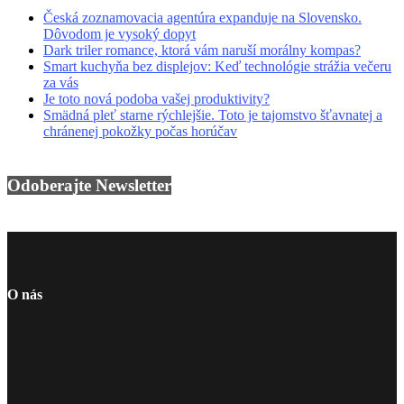
Česká zoznamovacia agentúra expanduje na Slovensko.
Dôvodom je vysoký dopyt
Dark triler romance, ktorá vám naruší morálny kompas?
Smart kuchyňa bez displejov: Keď technológie strážia večeru
za vás
Je toto nová podoba vašej produktivity?
Smädná pleť starne rýchlejšie. Toto je tajomstvo šťavnatej a
chránenej pokožky počas horúčav
Odoberajte Newsletter
O nás