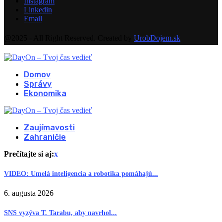
Instagram
Linkedin
Email
@2025 - All Right Reserved. Created by
UrobDojem.sk
Domov
Správy
Ekonomika
Zaujímavosti
Zahraničie
Prečítajte si aj:
x
VIDEO: Umelá inteligencia a robotika pomáhajú...
6. augusta 2026
SNS vyzýva T. Tarabu, aby navrhol...