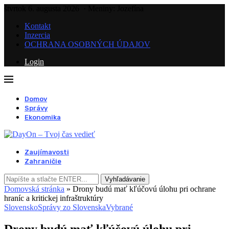
štvrtok 6. augusta 2026
· Meniny: Jozefína
Kontakt
Inzercia
OCHRANA OSOBNÝCH ÚDAJOV
Login
Domov
Správy
Ekonomika
Zaujímavosti
Zahraničie
Vyhľadávanie
Domovská stránka
»
Drony budú mať kľúčovú úlohu pri ochrane
hraníc a kritickej infraštruktúry
Slovensko
Správy zo Slovenska
Vybrané
Drony budú mať kľúčovú úlohu pri