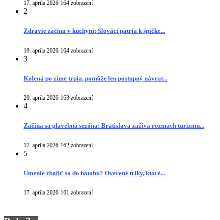
17. apríla 2026
164 zobrazení
2
Zdravie začína v kuchyni: Slováci patria k špičke...
19. apríla 2026
164 zobrazení
3
Kolená po zime trpia, pomôže len postupný návrat...
20. apríla 2026
163 zobrazení
4
Začína sa plavebná sezóna: Bratislava zažíva rozmach turizmu...
17. apríla 2026
162 zobrazení
5
Umenie zbaliť sa do batohu? Overené triky, ktoré...
17. apríla 2026
161 zobrazení