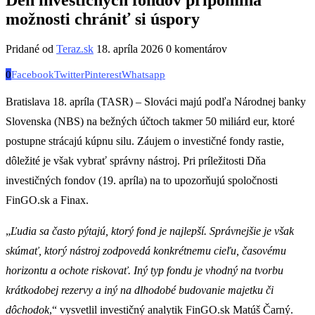
možnosti chrániť si úspory
Pridané od
Teraz.sk
18. apríla 2026
0 komentárov
0
Facebook
Twitter
Pinterest
Whatsapp
Bratislava 18. apríla (TASR) – Slováci majú podľa Národnej banky
Slovenska (NBS) na bežných účtoch takmer 50 miliárd eur, ktoré
postupne strácajú kúpnu silu. Záujem o investičné fondy rastie,
dôležité je však vybrať správny nástroj. Pri príležitosti Dňa
investičných fondov (19. apríla) na to upozorňujú spoločnosti
FinGO.sk a Finax.
„
Ľudia sa často pýtajú, ktorý fond je najlepší. Správnejšie je však
skúmať, ktorý nástroj zodpovedá konkrétnemu cieľu, časovému
horizontu a ochote riskovať. Iný typ fondu je vhodný na tvorbu
krátkodobej rezervy a iný na dlhodobé budovanie majetku či
dôchodok
,“ vysvetlil investičný analytik FinGO.sk Matúš Čarný.