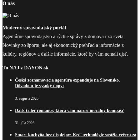
O nás
Moderný spravodajský portál
Agentúrne spravodajstvo a rýchle správy z domova i zo sveta.
Novinky zo športu, ale aj ekonomický prehľad a informácie z
kultúry, regiónov a ďalšie informácie, ktoré by vám nemali ujsť.
To NAJ z DAYON.sk
Česká zoznamovacia agentúra expanduje na Slovensko.
Dôvodom je vysoký dopyt
3. augusta 2026
Dark triler romance, ktorá vám naruší morálny kompas?
31. júla 2026
Smart kuchyňa bez displejov: Keď technológie strážia večeru za