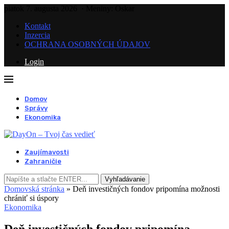
piatok 7. augusta 2026
· Meniny: Oskar
Kontakt
Inzercia
OCHRANA OSOBNÝCH ÚDAJOV
Login
Domov
Správy
Ekonomika
Zaujímavosti
Zahraničie
Vyhľadávanie
Domovská stránka
»
Deň investičných fondov pripomína možnosti
chrániť si úspory
Ekonomika
Deň investičných fondov pripomína