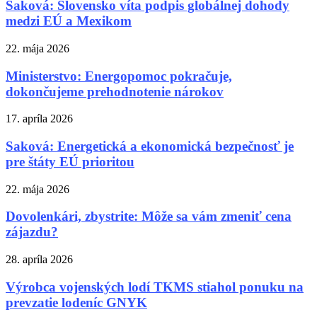
Saková: Slovensko víta podpis globálnej dohody
medzi EÚ a Mexikom
22. mája 2026
Ministerstvo: Energopomoc pokračuje,
dokončujeme prehodnotenie nárokov
17. apríla 2026
Saková: Energetická a ekonomická bezpečnosť je
pre štáty EÚ prioritou
22. mája 2026
Dovolenkári, zbystrite: Môže sa vám zmeniť cena
zájazdu?
28. apríla 2026
Výrobca vojenských lodí TKMS stiahol ponuku na
prevzatie lodeníc GNYK