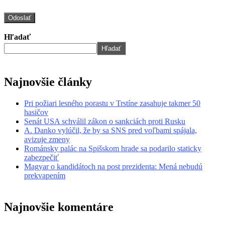
Hľadať
Hľadať
Najnovšie články
Pri požiari lesného porastu v Trstíne zasahuje takmer 50
hasičov
Senát USA schválil zákon o sankciách proti Rusku
A. Danko vylúčil, že by sa SNS pred voľbami spájala,
avizuje zmeny
Románsky palác na Spišskom hrade sa podarilo staticky
zabezpečiť
Magyar o kandidátoch na post prezidenta: Mená nebudú
prekvapením
Najnovšie komentáre