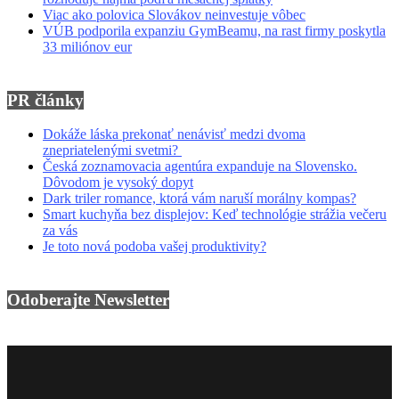
Viac ako polovica Slovákov neinvestuje vôbec
VÚB podporila expanziu GymBeamu, na rast firmy poskytla
33 miliónov eur
PR články
Dokáže láska prekonať nenávisť medzi dvoma
znepriatelenými svetmi?
Česká zoznamovacia agentúra expanduje na Slovensko.
Dôvodom je vysoký dopyt
Dark triler romance, ktorá vám naruší morálny kompas?
Smart kuchyňa bez displejov: Keď technológie strážia večeru
za vás
Je toto nová podoba vašej produktivity?
Odoberajte Newsletter