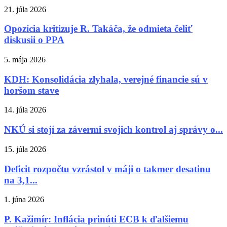
21. júla 2026
Opozícia kritizuje R. Takáča, že odmieta čeliť
diskusii o PPA
5. mája 2026
KDH: Konsolidácia zlyhala, verejné financie sú v
horšom stave
14. júla 2026
NKÚ si stojí za závermi svojich kontrol aj správy o...
15. júla 2026
Deficit rozpočtu vzrástol v máji o takmer desatinu
na 3,1...
1. júna 2026
P. Kažimír: Inflácia prinúti ECB k ďalšiemu