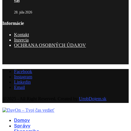
vás
28. júla 2026
Informácie
Kontakt
Inzercia
OCHRANA OSOBNÝCH ÚDAJOV
Facebook
Instagram
Linkedin
Email
@2025 - All Right Reserved. Created by
UrobDojem.sk
Domov
Správy