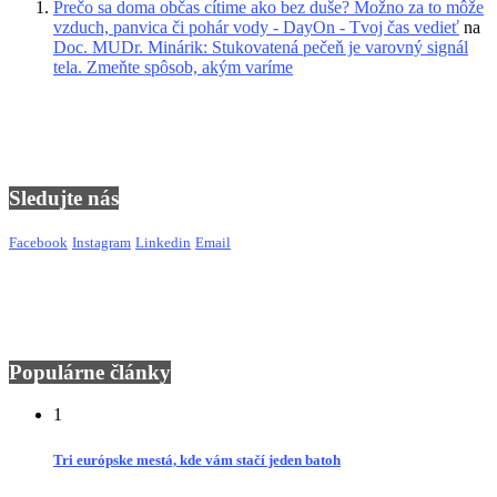
Prečo sa doma občas cítime ako bez duše? Možno za to môže
vzduch, panvica či pohár vody - DayOn - Tvoj čas vedieť
na
Doc. MUDr. Minárik: Stukovatená pečeň je varovný signál
tela. Zmeňte spôsob, akým varíme
Sledujte nás
Facebook
Instagram
Linkedin
Email
Populárne články
1
Tri európske mestá, kde vám stačí jeden batoh