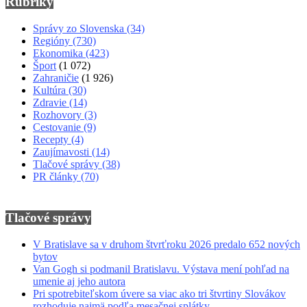
Rubriky
Správy zo Slovenska
(34)
Regióny
(730)
Ekonomika
(423)
Šport
(1 072)
Zahraničie
(1 926)
Kultúra
(30)
Zdravie
(14)
Rozhovory
(3)
Cestovanie
(9)
Recepty
(4)
Zaujímavosti
(14)
Tlačové správy
(38)
PR články
(70)
Tlačové správy
V Bratislave sa v druhom štvrťroku 2026 predalo 652 nových
bytov
Van Gogh si podmanil Bratislavu. Výstava mení pohľad na
umenie aj jeho autora
Pri spotrebiteľskom úvere sa viac ako tri štvrtiny Slovákov
rozhoduje najmä podľa mesačnej splátky