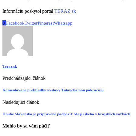
Informáciu poskytol portál
TERAZ.sk
0
Facebook
Twitter
Pinterest
Whatsapp
Teraz.sk
Predchádzajúci článok
Komentované prehliadky výstavy Tutanchamon pokračujú
Nasledujúci článok
Hnutie Slovensko je pripravené podporiť Majerského v krajských voľbách
Mohlo by sa vám páčiť