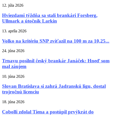
12. júla 2026
Hviezdami týždňa sa stali brankári Forsberg,
Ullmark a útočník Larkin
13. apríla 2026
Volko na kritériu SNP zvíťazil na 100 m za 10,25...
24. júna 2026
Trnavu posilnil český brankár Janáček: Hneď som
mal záujem
10. júna 2026
Slovan Bratislava si zahrá Jadranskú ligu, dostal
trojročnú licenciu
18. júna 2026
Cobolli zdolal Tiena a postúpil prvýkrát do