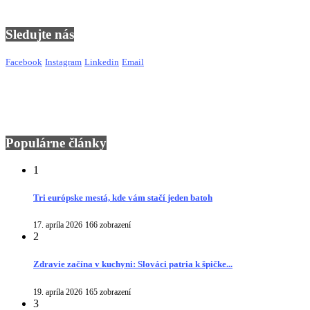
Sledujte nás
Facebook
Instagram
Linkedin
Email
Populárne články
1
Tri európske mestá, kde vám stačí jeden batoh
17. apríla 2026
166 zobrazení
2
Zdravie začína v kuchyni: Slováci patria k špičke...
19. apríla 2026
165 zobrazení
3