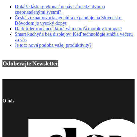
Dokáže láska prekonať nenávisť medzi dvoma
znepriatelenými svetmi?
Česká zoznamovacia agentúra expanduje na Slovensko.
Dôvodom je vysoký dopyt
Dark triler romance, ktorá vám naruší morálny kompas?
Smart kuchyňa bez displejov: Keď technológie strážia večeru
za vás
Je toto nová podoba vašej produktivity?
Odoberajte Newsletter
O nás