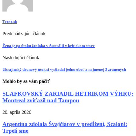
Teraz.sk
Predchádzajúci článok
Žena je po útoku žraloka v Austrálii v kritickom stave
Nasledujúci článok
Ukrajinský dronový útok si vyžiadal jednu obeť a najmenej 3 zranených
Mohlo by sa vám páčiť
SLAFKOVSKÝ ZARIADIL HETRIKOM VÝHRU:
Montreal zvíťazil nad Tampou
20. apríla 2026
Argentína zdolala Švajčiarov v predĺžení, Scaloni:
Trpeli sme