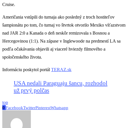
Cruise.
Američania vstúpili do turnaja ako posledný z troch hostiteľov
šampionátu po tom, čo turnaj vo štvrtok otvorilo Mexiko víťazstvom
nad JAR 2:0 a Kanada o deň neskôr remizovala s Bosnou a
Hercegovinou (1:1). Na zápase v Inglewoode na predmestí LA sa
podľa očakávania objavili aj viaceré hviezdy filmového a
spoločenského života.
Informáciu poskytol portál
TERAZ.sk
USA nedali Paraguaju šancu, rozhodol
už prvý polčas
top
0
Facebook
Twitter
Pinterest
Whatsapp