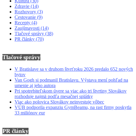
Kultúra
(30)
Zdravie
(14)
Rozhovory
(3)
Cestovanie
(9)
Recepty
(4)
Zaujímavosti
(14)
Tlačové správy
(38)
PR články
(70)
Tlačové správy
V Bratislave sa v druhom štvrťroku 2026 predalo 652 nových
bytov
Van Gogh si podmanil Bratislavu. Výstava mení pohľad na
umenie aj jeho autora
Pri spotrebiteľskom úvere sa viac ako tri štvrtiny Slovákov
rozhoduje najmä podľa mesačnej splátky
Viac ako polovica Slovákov neinvestuje vôbec
VÚB podporila expanziu GymBeamu, na rast firmy poskytla
33 miliónov eur
PR články