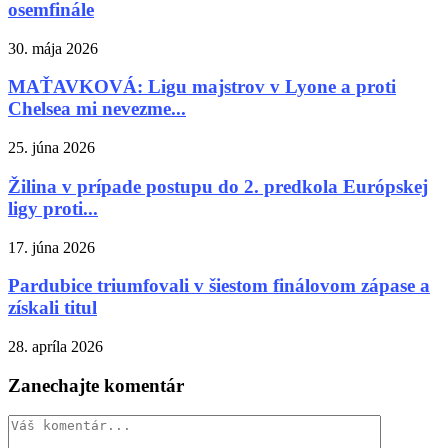
osemfinále
30. mája 2026
MAŤAVKOVÁ: Ligu majstrov v Lyone a proti
Chelsea mi nevezme...
25. júna 2026
Žilina v prípade postupu do 2. predkola Európskej
ligy proti...
17. júna 2026
Pardubice triumfovali v šiestom finálovom zápase a
získali titul
28. apríla 2026
Zanechajte komentár