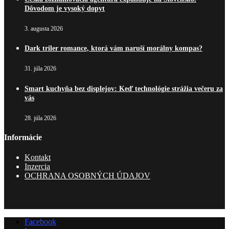
Dôvodom je vysoký dopyt
3. augusta 2026
Dark triler romance, ktorá vám naruší morálny kompas?
31. júla 2026
Smart kuchyňa bez displejov: Keď technológie strážia večeru za
vás
28. júla 2026
Informácie
Kontakt
Inzercia
OCHRANA OSOBNÝCH ÚDAJOV
Facebook