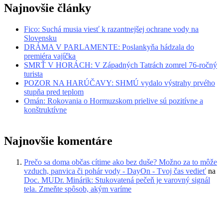
Najnovšie články
Fico: Suchá musia viesť k razantnejšej ochrane vody na
Slovensku
DRÁMA V PARLAMENTE: Poslankyňa hádzala do
premiéra vajíčka
SMRŤ V HORÁCH: V Západných Tatrách zomrel 76-ročný
turista
POZOR NA HARÚČAVY: SHMÚ vydalo výstrahy prvého
stupňa pred teplom
Omán: Rokovania o Hormuzskom prielive sú pozitívne a
konštruktívne
Najnovšie komentáre
Prečo sa doma občas cítime ako bez duše? Možno za to môže
vzduch, panvica či pohár vody - DayOn - Tvoj čas vedieť
na
Doc. MUDr. Minárik: Stukovatená pečeň je varovný signál
tela. Zmeňte spôsob, akým varíme