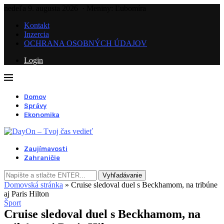
nedeľa 9. augusta 2026
· Meniny: Ľubomíra
Kontakt
Inzercia
OCHRANA OSOBNÝCH ÚDAJOV
Login
Domov
Správy
Ekonomika
Zaujímavosti
Zahraničie
Vyhľadávanie
Domovská stránka
»
Cruise sledoval duel s Beckhamom, na tribúne
aj Paris Hilton
Šport
Cruise sledoval duel s Beckhamom, na