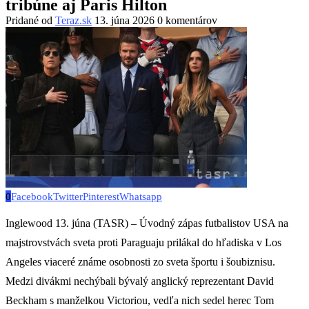
tribúne aj Paris Hilton
Pridané od
Teraz.sk
13. júna 2026
0 komentárov
0
Facebook
Twitter
Pinterest
Whatsapp
Inglewood 13. júna (TASR) – Úvodný zápas futbalistov USA na
majstrovstvách sveta proti Paraguaju prilákal do hľadiska v Los
Angeles viaceré známe osobnosti zo sveta športu i šoubiznisu.
Medzi divákmi nechýbali bývalý anglický reprezentant David
Beckham s manželkou Victoriou, vedľa nich sedel herec Tom