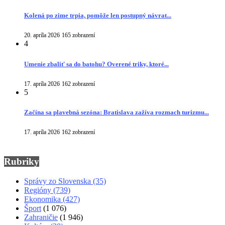
Kolená po zime trpia, pomôže len postupný návrat...
20. apríla 2026
165 zobrazení
4
Umenie zbaliť sa do batohu? Overené triky, ktoré...
17. apríla 2026
162 zobrazení
5
Začína sa plavebná sezóna: Bratislava zažíva rozmach turizmu...
17. apríla 2026
162 zobrazení
Rubriky
Správy zo Slovenska
(35)
Regióny
(739)
Ekonomika
(427)
Šport
(1 076)
Zahraničie
(1 946)