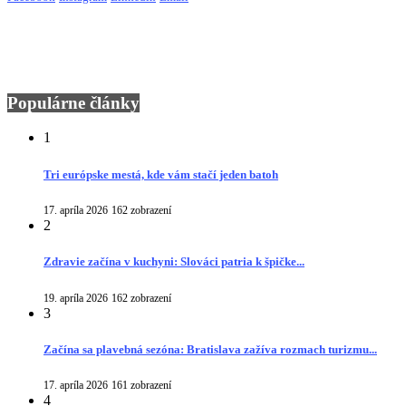
Populárne články
1
Tri európske mestá, kde vám stačí jeden batoh
17. apríla 2026
162 zobrazení
2
Zdravie začína v kuchyni: Slováci patria k špičke...
19. apríla 2026
162 zobrazení
3
Začína sa plavebná sezóna: Bratislava zažíva rozmach turizmu...
17. apríla 2026
161 zobrazení
4