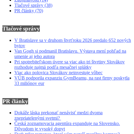
Tlačové správy
(38)
PR články
(70)
Tlačové správy
V Bratislave sa v druhom štvrťroku 2026 predalo 652 nových
bytov
Van Gogh si podmanil Bratislavu. Výstava mení pohľad na
umenie aj jeho autora
Pri spotrebiteľskom úvere sa viac ako tri štvrtiny Slovákov
rozhoduje najmä podľa mesačnej splátky
Viac ako polovica Slovákov neinvestuje vôbec
VÚB podporila expanziu GymBeamu, na rast firmy poskytla
33 miliónov eur
PR články
Dokáže láska prekonať nenávisť medzi dvoma
znepriatelenými svetmi?
Česká zoznamovacia agentúra expanduje na Slovensko.
Dôvodom je vysoký dopyt