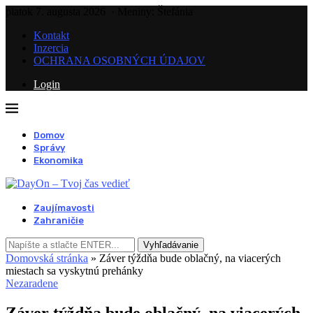
piatok 7. augusta 2026
· Meniny: Štefánia
Kontakt
Inzercia
OCHRANA OSOBNÝCH ÚDAJOV
Login
Domov
Správy
Ekonomika
Zaujímavosti
Zahraničie
Vyhľadávanie
Domovská stránka
»
Záver týždňa bude oblačný, na viacerých
miestach sa vyskytnú prehánky
Nezaradene
Záver týždňa bude oblačný, na viacerých