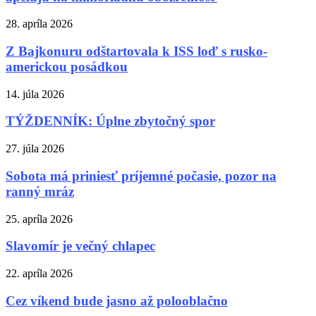
28. apríla 2026
Z Bajkonuru odštartovala k ISS loď s rusko-
americkou posádkou
14. júla 2026
TÝŽDENNÍK: Úplne zbytočný spor
27. júla 2026
Sobota má priniesť príjemné počasie, pozor na
ranný mráz
25. apríla 2026
Slavomír je večný chlapec
22. apríla 2026
Cez víkend bude jasno až polooblačno