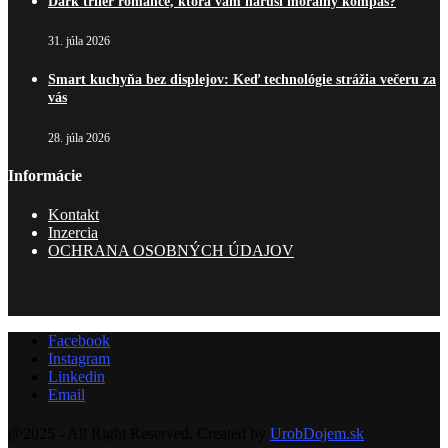
Dark triler romance, ktorá vám naruší morálny kompas?
31. júla 2026
Smart kuchyňa bez displejov: Keď technológie strážia večeru za
vás
28. júla 2026
Informácie
Kontakt
Inzercia
OCHRANA OSOBNÝCH ÚDAJOV
Facebook
Instagram
Linkedin
Email
@2025 - All Right Reserved. Created by
UrobDojem.sk