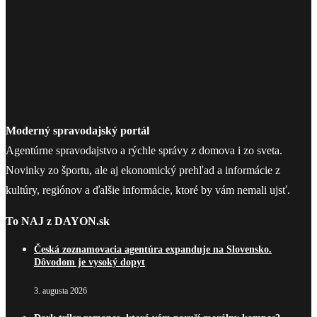
Moderný spravodajský portál
Agentúrne spravodajstvo a rýchle správy z domova i zo sveta.
Novinky zo športu, ale aj ekonomický prehľad a informácie z
kultúry, regiónov a ďalšie informácie, ktoré by vám nemali ujsť.
To NAJ z DAYON.sk
Česká zoznamovacia agentúra expanduje na Slovensko.
Dôvodom je vysoký dopyt
3. augusta 2026