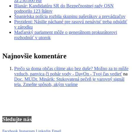
za 250.000 eur
Blanár: Kandidatúru SR do Bezpečnostnej rady OSN
podporilo 123 štátov
Španielska polícia rozbila skupinu pašerákov a prevádzačov
Prezident: Násilie páchané pre rasovú nenávisť treba odsúdiť
v zárodku
Maďarský parlament môže o generálnom prokurátorovi
rozhodnúť v utorok
Najnovšie komentáre
Prečo sa doma občas cítime ako bez duše? Možno za to môže
vzduch, panvica či pohár vody - DayOn - Tvoj čas vedieť
na
Doc. MUDr. Minárik: Stukovatená pečeň je varovný signál
tela. Zmeňte spôsob, akým varíme
Sledujte nás
Facebook
Instagram
Linkedin
Email