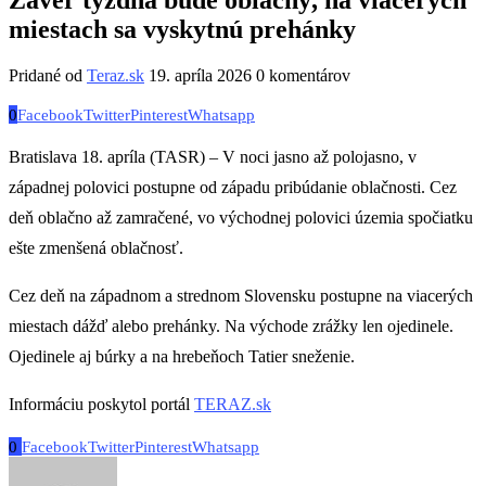
miestach sa vyskytnú prehánky
Pridané od
Teraz.sk
19. apríla 2026
0 komentárov
0
Facebook
Twitter
Pinterest
Whatsapp
Bratislava 18. apríla (TASR) – V noci jasno až polojasno, v
západnej polovici postupne od západu pribúdanie oblačnosti. Cez
deň oblačno až zamračené, vo východnej polovici územia spočiatku
ešte zmenšená oblačnosť.
Cez deň na západnom a strednom Slovensku postupne na viacerých
miestach dážď alebo prehánky. Na východe zrážky len ojedinele.
Ojedinele aj búrky a na hrebeňoch Tatier sneženie.
Informáciu poskytol portál
TERAZ.sk
0
Facebook
Twitter
Pinterest
Whatsapp