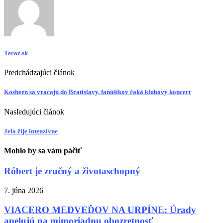
Teraz.sk
Predchádzajúci článok
Kosheen sa vracajú do Bratislavy, fanúšikov čaká klubový koncert
Nasledujúci článok
Jela žije intenzívne
Mohlo by sa vám páčiť
Róbert je zručný a životaschopný
7. júna 2026
VIACERO MEDVEĎOV NA URPÍNE: Úrady
apelujú na mimoriadnu obozretnosť