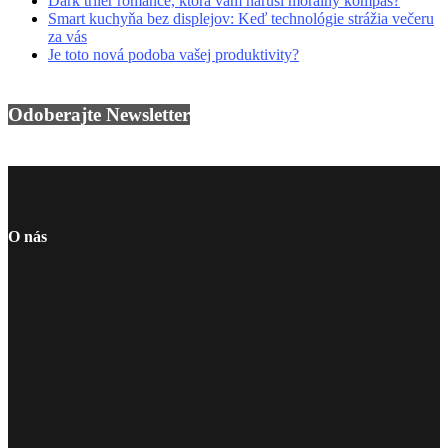
Dark triler romance, ktorá vám naruší morálny kompas?
Smart kuchyňa bez displejov: Keď technológie strážia večeru
za vás
Je toto nová podoba vašej produktivity?
Odoberajte Newsletter
O nás