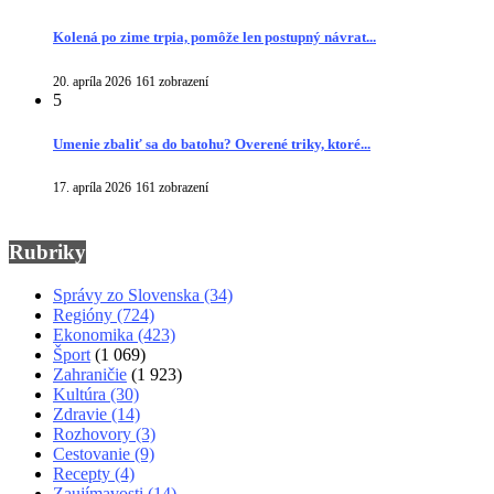
Kolená po zime trpia, pomôže len postupný návrat...
20. apríla 2026
161 zobrazení
5
Umenie zbaliť sa do batohu? Overené triky, ktoré...
17. apríla 2026
161 zobrazení
Rubriky
Správy zo Slovenska
(34)
Regióny
(724)
Ekonomika
(423)
Šport
(1 069)
Zahraničie
(1 923)
Kultúra
(30)
Zdravie
(14)
Rozhovory
(3)
Cestovanie
(9)
Recepty
(4)
Zaujímavosti
(14)