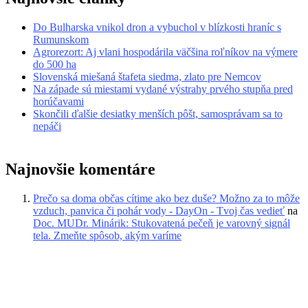
Do Bulharska vnikol dron a vybuchol v blízkosti hraníc s
Rumunskom
Agrorezort: Aj vlani hospodárila väčšina roľníkov na výmere
do 500 ha
Slovenská miešaná štafeta siedma, zlato pre Nemcov
Na západe sú miestami vydané výstrahy prvého stupňa pred
horúčavami
Skončili ďalšie desiatky menších pôšt, samosprávam sa to
nepáči
Najnovšie komentáre
Prečo sa doma občas cítime ako bez duše? Možno za to môže
vzduch, panvica či pohár vody - DayOn - Tvoj čas vedieť
na
Doc. MUDr. Minárik: Stukovatená pečeň je varovný signál
tela. Zmeňte spôsob, akým varíme