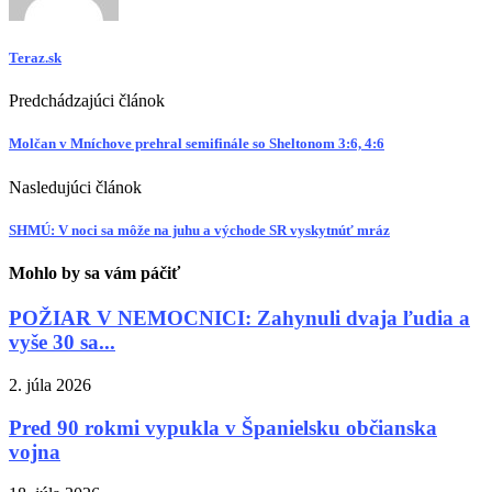
Teraz.sk
Predchádzajúci článok
Molčan v Mníchove prehral semifinále so Sheltonom 3:6, 4:6
Nasledujúci článok
SHMÚ: V noci sa môže na juhu a východe SR vyskytnúť mráz
Mohlo by sa vám páčiť
POŽIAR V NEMOCNICI: Zahynuli dvaja ľudia a
vyše 30 sa...
2. júla 2026
Pred 90 rokmi vypukla v Španielsku občianska
vojna