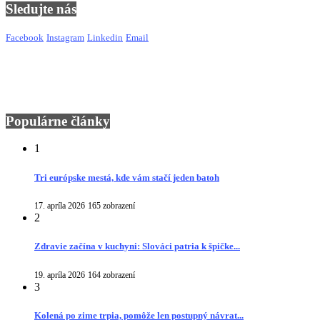
Sledujte nás
Facebook
Instagram
Linkedin
Email
Populárne články
1
Tri európske mestá, kde vám stačí jeden batoh
17. apríla 2026
165 zobrazení
2
Zdravie začína v kuchyni: Slováci patria k špičke...
19. apríla 2026
164 zobrazení
3
Kolená po zime trpia, pomôže len postupný návrat...