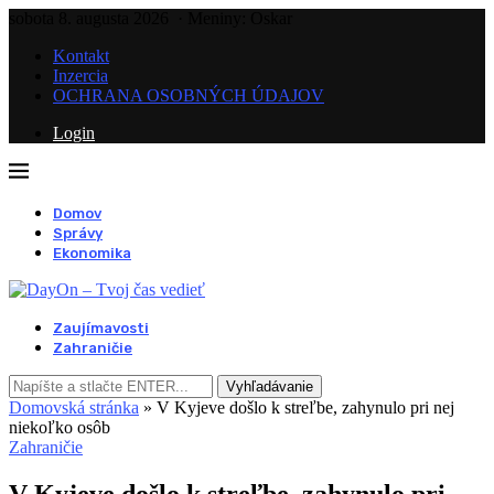
sobota 8. augusta 2026
· Meniny: Oskar
Kontakt
Inzercia
OCHRANA OSOBNÝCH ÚDAJOV
Login
Domov
Správy
Ekonomika
Zaujímavosti
Zahraničie
Vyhľadávanie
Domovská stránka
»
V Kyjeve došlo k streľbe, zahynulo pri nej
niekoľko osôb
Zahraničie
V Kyjeve došlo k streľbe, zahynulo pri