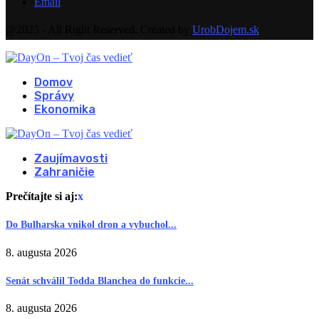
Email
@2025 - All Right Reserved. Created by
UrobDojem.sk
Domov
Správy
Ekonomika
Zaujímavosti
Zahraničie
Prečítajte si aj:
x
Do Bulharska vnikol dron a vybuchol...
8. augusta 2026
Senát schválil Todda Blanchea do funkcie...
8. augusta 2026