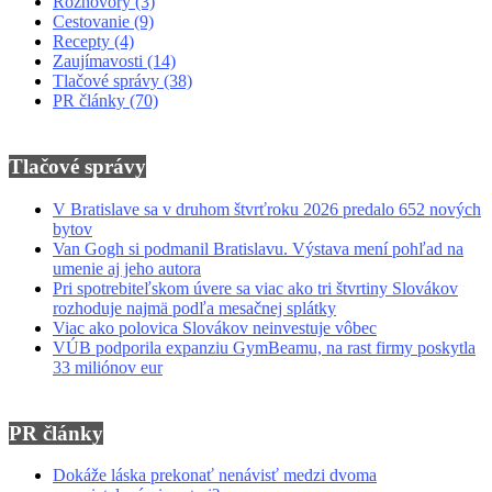
Rozhovory
(3)
Cestovanie
(9)
Recepty
(4)
Zaujímavosti
(14)
Tlačové správy
(38)
PR články
(70)
Tlačové správy
V Bratislave sa v druhom štvrťroku 2026 predalo 652 nových
bytov
Van Gogh si podmanil Bratislavu. Výstava mení pohľad na
umenie aj jeho autora
Pri spotrebiteľskom úvere sa viac ako tri štvrtiny Slovákov
rozhoduje najmä podľa mesačnej splátky
Viac ako polovica Slovákov neinvestuje vôbec
VÚB podporila expanziu GymBeamu, na rast firmy poskytla
33 miliónov eur
PR články
Dokáže láska prekonať nenávisť medzi dvoma