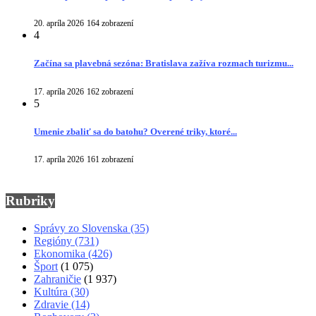
20. apríla 2026
164 zobrazení
4
Začína sa plavebná sezóna: Bratislava zažíva rozmach turizmu...
17. apríla 2026
162 zobrazení
5
Umenie zbaliť sa do batohu? Overené triky, ktoré...
17. apríla 2026
161 zobrazení
Rubriky
Správy zo Slovenska
(35)
Regióny
(731)
Ekonomika
(426)
Šport
(1 075)
Zahraničie
(1 937)
Kultúra
(30)
Zdravie
(14)