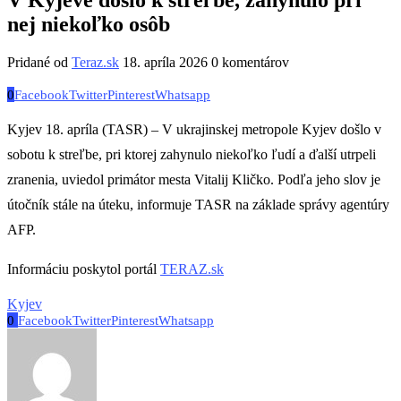
nej niekoľko osôb
Pridané od
Teraz.sk
18. apríla 2026
0 komentárov
0
Facebook
Twitter
Pinterest
Whatsapp
Kyjev 18. apríla (TASR) – V ukrajinskej metropole Kyjev došlo v
sobotu k streľbe, pri ktorej zahynulo niekoľko ľudí a ďalší utrpeli
zranenia, uviedol primátor mesta Vitalij Kličko. Podľa jeho slov je
útočník stále na úteku, informuje TASR na základe správy agentúry
AFP.
Informáciu poskytol portál
TERAZ.sk
Kyjev
0
Facebook
Twitter
Pinterest
Whatsapp