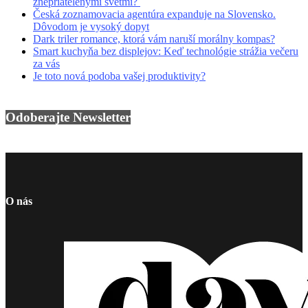
znepriatelenými svetmi?
Česká zoznamovacia agentúra expanduje na Slovensko.
Dôvodom je vysoký dopyt
Dark triler romance, ktorá vám naruší morálny kompas?
Smart kuchyňa bez displejov: Keď technológie strážia večeru
za vás
Je toto nová podoba vašej produktivity?
Odoberajte Newsletter
O nás