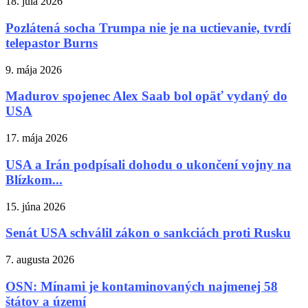
18. júla 2026
Pozlátená socha Trumpa nie je na uctievanie, tvrdí
telepastor Burns
9. mája 2026
Madurov spojenec Alex Saab bol opäť vydaný do
USA
17. mája 2026
USA a Irán podpísali dohodu o ukončení vojny na
Blízkom...
15. júna 2026
Senát USA schválil zákon o sankciách proti Rusku
7. augusta 2026
OSN: Mínami je kontaminovaných najmenej 58
štátov a území