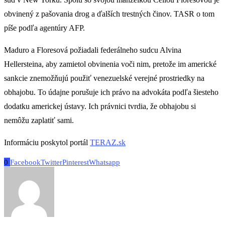
obvinený z pašovania drog a ďalších trestných činov. TASR o tom
píše podľa agentúry AFP.
Maduro a Floresová požiadali federálneho sudcu Alvina
Hellersteina, aby zamietol obvinenia voči nim, pretože im americké
sankcie znemožňujú použiť venezuelské verejné prostriedky na
obhajobu. To údajne porušuje ich právo na advokáta podľa šiesteho
dodatku americkej ústavy. Ich právnici tvrdia, že obhajobu si
nemôžu zaplatiť sami.
Informáciu poskytol portál
TERAZ.sk
0
Facebook
Twitter
Pinterest
Whatsapp