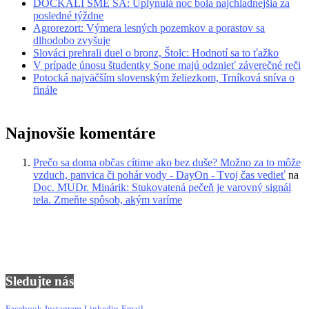
DOČKALI SME SA: Uplynulá noc bola najchladnejšia za
posledné týždne
Agrorezort: Výmera lesných pozemkov a porastov sa
dlhodobo zvyšuje
Slováci prehrali duel o bronz, Štolc: Hodnotí sa to ťažko
V prípade únosu študentky Sone majú odznieť záverečné reči
Potocká najväčším slovenským želiezkom, Trníková sníva o
finále
Najnovšie komentáre
Prečo sa doma občas cítime ako bez duše? Možno za to môže
vzduch, panvica či pohár vody - DayOn - Tvoj čas vedieť
na
Doc. MUDr. Minárik: Stukovatená pečeň je varovný signál
tela. Zmeňte spôsob, akým varíme
Sledujte nás
Facebook
Instagram
Linkedin
Email