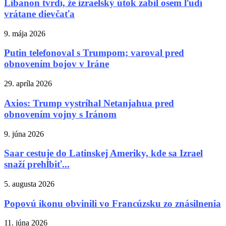
Libanon tvrdí, že izraelský útok zabil osem ľudí
vrátane dievčaťa
9. mája 2026
Putin telefonoval s Trumpom; varoval pred
obnovením bojov v Iráne
29. apríla 2026
Axios: Trump vystríhal Netanjahua pred
obnovením vojny s Iránom
9. júna 2026
Saar cestuje do Latinskej Ameriky, kde sa Izrael
snaží prehĺbiť...
5. augusta 2026
Popovú ikonu obvinili vo Francúzsku zo znásilnenia
11. júna 2026