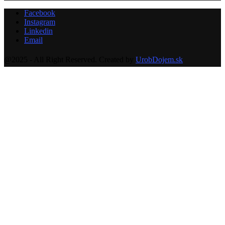
Facebook
Instagram
Linkedin
Email
@2025 - All Right Reserved. Created by
UrobDojem.sk