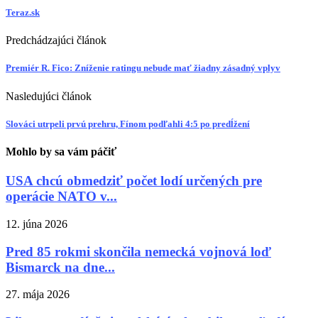
Teraz.sk
Predchádzajúci článok
Premiér R. Fico: Zníženie ratingu nebude mať žiadny zásadný vplyv
Nasledujúci článok
Slováci utrpeli prvú prehru, Fínom podľahli 4:5 po predĺžení
Mohlo by sa vám páčiť
USA chcú obmedziť počet lodí určených pre
operácie NATO v...
12. júna 2026
Pred 85 rokmi skončila nemecká vojnová loď
Bismarck na dne...
27. mája 2026