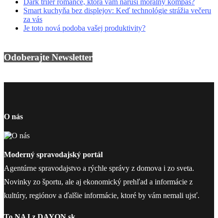
Dark triler romance, ktorá vám naruší morálny kompas?
Smart kuchyňa bez displejov: Keď technológie strážia večeru
za vás
Je toto nová podoba vašej produktivity?
Odoberajte Newsletter
O nás
Moderný spravodajský portál
Agentúrne spravodajstvo a rýchle správy z domova i zo sveta.
Novinky zo športu, ale aj ekonomický prehľad a informácie z
kultúry, regiónov a ďalšie informácie, ktoré by vám nemali ujsť.
To NAJ z DAYON.sk