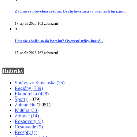
Začína sa plavebná sezóna: Bratislava zažíva rozmach turizmu...
17. apríla 2026
162 zobrazení
5
Umenie zbaliť sa do batohu? Overené triky, ktoré...
17. apríla 2026
162 zobrazení
Rubriky
Správy zo Slovenska
(35)
Regióny
(739)
Ekonomika
(428)
Šport
(1 079)
Zahraničie
(1 951)
Kultúra
(30)
Zdravie
(14)
Rozhovory
(3)
Cestovanie
(9)
Recepty
(4)