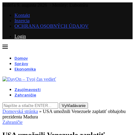
nedeľa 9. augusta 2026
· Meniny: Ľubomíra
Kontakt
Inzercia
OCHRANA OSOBNÝCH ÚDAJOV
Login
Domov
Správy
Ekonomika
Zaujímavosti
Zahraničie
Vyhľadávanie
Domovská stránka
»
USA umožnili Venezuele zaplatiť obhajobu
prezidenta Madura
Zahraničie
USA umožnili Venezuele zaplatiť