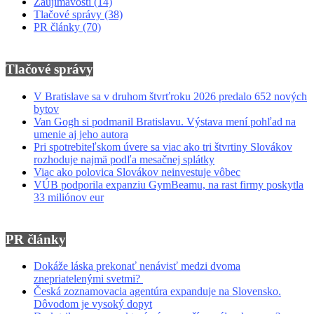
Zaujímavosti
(14)
Tlačové správy
(38)
PR články
(70)
Tlačové správy
V Bratislave sa v druhom štvrťroku 2026 predalo 652 nových
bytov
Van Gogh si podmanil Bratislavu. Výstava mení pohľad na
umenie aj jeho autora
Pri spotrebiteľskom úvere sa viac ako tri štvrtiny Slovákov
rozhoduje najmä podľa mesačnej splátky
Viac ako polovica Slovákov neinvestuje vôbec
VÚB podporila expanziu GymBeamu, na rast firmy poskytla
33 miliónov eur
PR články
Dokáže láska prekonať nenávisť medzi dvoma
znepriatelenými svetmi?
Česká zoznamovacia agentúra expanduje na Slovensko.
Dôvodom je vysoký dopyt