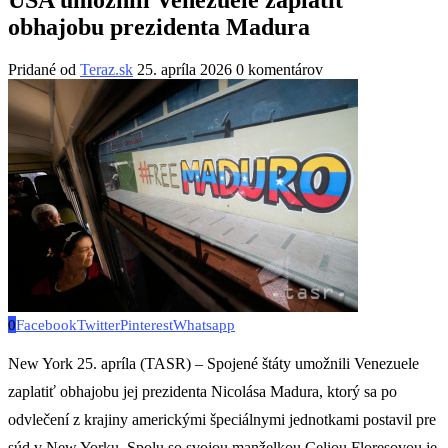
obhajobu prezidenta Madura
Pridané od
Teraz.sk
25. apríla 2026
0 komentárov
0
Facebook
Twitter
Pinterest
Whatsapp
New York 25. apríla (TASR) – Spojené štáty umožnili Venezuele
zaplatiť obhajobu jej prezidenta Nicolása Madura, ktorý sa po
odvlečení z krajiny americkými špeciálnymi jednotkami postavil pre
súd v New Yorku. Spolu so svojou manželkou Celiou Floresovou je