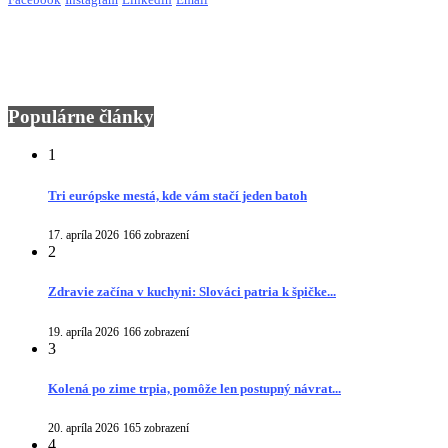
Populárne články
1
Tri európske mestá, kde vám stačí jeden batoh
17. apríla 2026
166 zobrazení
2
Zdravie začína v kuchyni: Slováci patria k špičke...
19. apríla 2026
166 zobrazení
3
Kolená po zime trpia, pomôže len postupný návrat...
20. apríla 2026
165 zobrazení
4