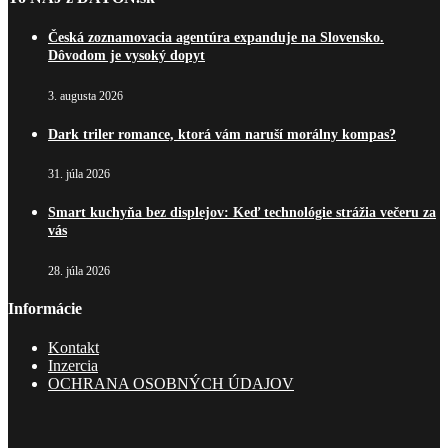
Česká zoznamovacia agentúra expanduje na Slovensko.
Dôvodom je vysoký dopyt
3. augusta 2026
Dark triler romance, ktorá vám naruší morálny kompas?
31. júla 2026
Smart kuchyňa bez displejov: Keď technológie strážia večeru za
vás
28. júla 2026
Informácie
Kontakt
Inzercia
OCHRANA OSOBNÝCH ÚDAJOV