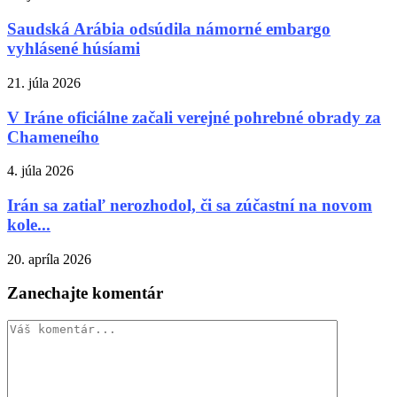
Saudská Arábia odsúdila námorné embargo
vyhlásené húsíami
21. júla 2026
V Iráne oficiálne začali verejné pohrebné obrady za
Chameneího
4. júla 2026
Irán sa zatiaľ nerozhodol, či sa zúčastní na novom
kole...
20. apríla 2026
Zanechajte komentár