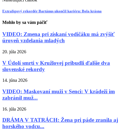
Extraligový rekordér Bartánus ukončil kariéru: Bola krásna
Mohlo by sa vám páčiť
VIDEO: Zmena pri získaní vodičáku má zvýšiť
úroveň vzdelania mladých
20. júla 2026
V Údolí smrti v Kružlovej pribudli ďalšie dva
slovenské rekordy
14. júna 2026
VIDEO: Maskovaní muži v Senci: V krádeži im
zabránil muž...
16. júla 2026
DRÁMA V TATRÁCH: Žena pri páde zranila aj
horského vodcu...