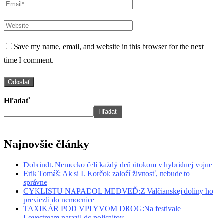
Save my name, email, and website in this browser for the next
time I comment.
Hľadať
Hľadať
Najnovšie články
Dobrindt: Nemecko čelí každý deň útokom v hybridnej vojne
Erik Tomáš: Ak si I. Korčok založí živnosť, nebude to
správne
CYKLISTU NAPADOL MEDVEĎ:Z Valčianskej doliny ho
previezli do nemocnice
TAXIKÁR POD VPLYVOM DROG:Na festivale
Lovestream narazil do policajtov