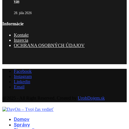
vás
28. júla 2026
Informácie
Kontakt
Inzercia
OCHRANA OSOBNÝCH ÚDAJOV
Facebook
Instagram
Linkedin
Email
@2025 - All Right Reserved. Created by
UrobDojem.sk
Domov
Správy