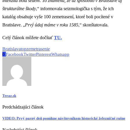
intenzita bola sedem. To znamená, že už spôsobilo v Bratislave aj
štrukturálne škody
,“ informovala seizmologička s tým, že ich
katalóg obsahuje vyše 100 zemetrasení, ktoré boli pocítené v
Bratislave. „
Prvý údaj máme v roku 1585
,“ skonštatovala.
Celý článok môžete dočítať
TU.
Bratislava
top
zemetrasenie
0
Facebook
Twitter
Pinterest
Whatsapp
Teraz.sk
Predchádzajúci článok
VIDEO: Prvý parný deň ponúkne návštevníkom historické železničné rušne
Nasledujúci článok