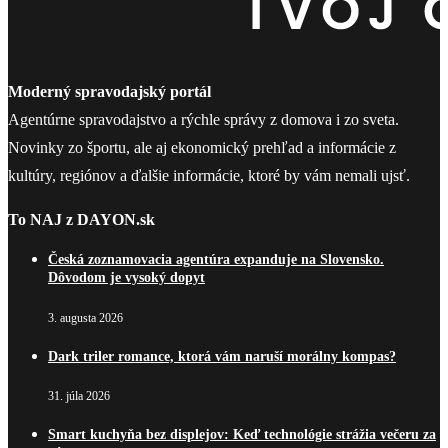
Moderný spravodajský portál
Agentúrne spravodajstvo a rýchle správy z domova i zo sveta.
Novinky zo športu, ale aj ekonomický prehľad a informácie z
kultúry, regiónov a ďalšie informácie, ktoré by vám nemali ujsť.
To NAJ z DAYON.sk
Česká zoznamovacia agentúra expanduje na Slovensko.
Dôvodom je vysoký dopyt
3. augusta 2026
Dark triler romance, ktorá vám naruší morálny kompas?
31. júla 2026
Smart kuchyňa bez displejov: Keď technológie strážia večeru za