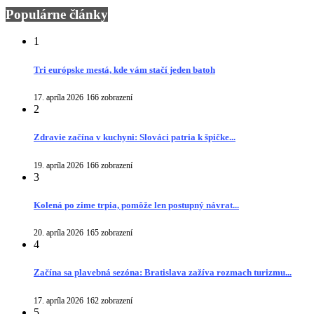
Populárne články
1
Tri európske mestá, kde vám stačí jeden batoh
17. apríla 2026
166 zobrazení
2
Zdravie začína v kuchyni: Slováci patria k špičke...
19. apríla 2026
166 zobrazení
3
Kolená po zime trpia, pomôže len postupný návrat...
20. apríla 2026
165 zobrazení
4
Začína sa plavebná sezóna: Bratislava zažíva rozmach turizmu...
17. apríla 2026
162 zobrazení
5