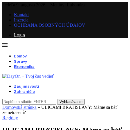
nedeľa 9. augusta 2026
· Meniny: Ľubomíra
Kontakt
Inzercia
OCHRANA OSOBNÝCH ÚDAJOV
Login
Domov
Správy
Ekonomika
Zaujímavosti
Zahraničie
Vyhľadávanie
Domovská stránka
»
ULICAMI BRATISLAVY: Máme sa báť
zemetrasení?
Regióny
ULICAMI BRATISLAVY: Máme sa báť