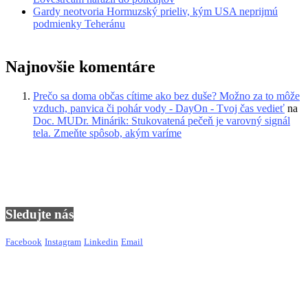
Gardy neotvoria Hormuzský prieliv, kým USA neprijmú
podmienky Teheránu
Najnovšie komentáre
Prečo sa doma občas cítime ako bez duše? Možno za to môže
vzduch, panvica či pohár vody - DayOn - Tvoj čas vedieť
na
Doc. MUDr. Minárik: Stukovatená pečeň je varovný signál
tela. Zmeňte spôsob, akým varíme
Sledujte nás
Facebook
Instagram
Linkedin
Email