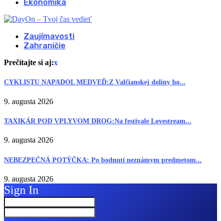
Ekonomika
Zaujímavosti
Zahraničie
Prečítajte si aj:
x
CYKLISTU NAPADOL MEDVEĎ:Z Valčianskej doliny ho...
9. augusta 2026
TAXIKÁR POD VPLYVOM DROG:Na festivale Lovestream...
9. augusta 2026
NEBEZPEČNÁ POTÝČKA: Po bodnutí neznámym predmetom...
9. augusta 2026
Sign In