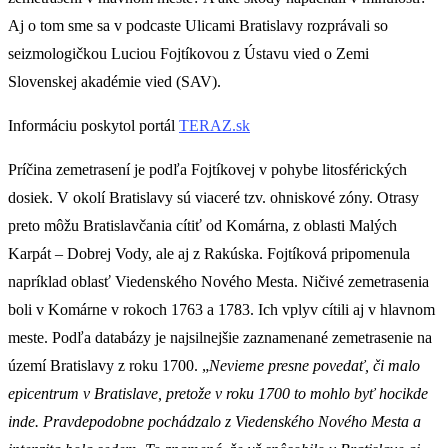
Aj o tom sme sa v podcaste Ulicami Bratislavy rozprávali so
seizmologičkou Luciou Fojtíkovou z Ústavu vied o Zemi
Slovenskej akadémie vied (SAV).
Informáciu poskytol portál
TERAZ.sk
Príčina zemetrasení je podľa Fojtíkovej v pohybe litosférických
dosiek. V okolí Bratislavy sú viaceré tzv. ohniskové zóny. Otrasy
preto môžu Bratislavčania cítiť od Komárna, z oblasti Malých
Karpát – Dobrej Vody, ale aj z Rakúska. Fojtíková pripomenula
napríklad oblasť Viedenského Nového Mesta. Ničivé zemetrasenia
boli v Komárne v rokoch 1763 a 1783. Ich vplyv cítili aj v hlavnom
meste. Podľa databázy je najsilnejšie zaznamenané zemetrasenie na
území Bratislavy z roku 1700. „
Nevieme presne povedať, či malo
epicentrum v Bratislave, pretože v roku 1700 to mohlo byť hocikde
inde. Pravdepodobne pochádzalo z Viedenského Nového Mesta a