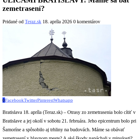
zemetrasení?
Pridané od
Teraz.sk
18. apríla 2026
0 komentárov
0
Facebook
Twitter
Pinterest
Whatsapp
Bratislava 18. apríla (Teraz.sk) – Otrasy zo zemetrasenia bolo cítiť v
Bratislave a jej okolí v sobotu 21. februára. Jeho epicentrum bolo pri
Šamoríne a spôsobilo aj trhliny na budovách. Máme sa obávať
zemetrasení v hlavnom meste? A aké škody napáchali v minulosti?