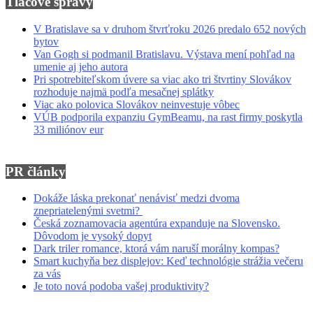
Tlačové správy
V Bratislave sa v druhom štvrťroku 2026 predalo 652 nových
bytov
Van Gogh si podmanil Bratislavu. Výstava mení pohľad na
umenie aj jeho autora
Pri spotrebiteľskom úvere sa viac ako tri štvrtiny Slovákov
rozhoduje najmä podľa mesačnej splátky
Viac ako polovica Slovákov neinvestuje vôbec
VÚB podporila expanziu GymBeamu, na rast firmy poskytla
33 miliónov eur
PR články
Dokáže láska prekonať nenávisť medzi dvoma
znepriatelenými svetmi?
Česká zoznamovacia agentúra expanduje na Slovensko.
Dôvodom je vysoký dopyt
Dark triler romance, ktorá vám naruší morálny kompas?
Smart kuchyňa bez displejov: Keď technológie strážia večeru
za vás
Je toto nová podoba vašej produktivity?