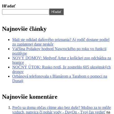
Hľadať
Hľadať
Najnovšie články
Mali ste odklad daňového priznania? Aj rodič dostane podiel
zo zaplatenej dane neskôr
Väčšina Poliakov hodnotí Nawrockého po roku vo funkcii
pozitívne
NOVÝ DOMOV: Medveď Artur z košickej zoo odchádza za
hranice
NOČNÝ ÚTOK: Rusko tvrdí, že zostrelilo 605 ukrajinských
dronov
Orbánová telefonovala s Blanárom a Tarabom o pomoci na
Dunaji
Najnovšie komentáre
Prečo sa doma občas cítime ako bez duše? Možno za to môže
vzduch, panvica či pohár vody - DayOn - Tvoj čas vedieť
na