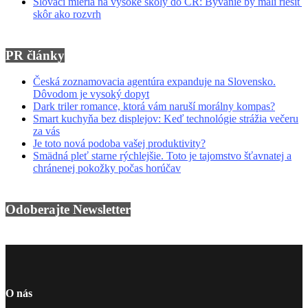
Slováci mieria na vysoké školy do ČR: Bývanie by mali riešiť
skôr ako rozvrh
PR články
Česká zoznamovacia agentúra expanduje na Slovensko.
Dôvodom je vysoký dopyt
Dark triler romance, ktorá vám naruší morálny kompas?
Smart kuchyňa bez displejov: Keď technológie strážia večeru
za vás
Je toto nová podoba vašej produktivity?
Smädná pleť starne rýchlejšie. Toto je tajomstvo šťavnatej a
chránenej pokožky počas horúčav
Odoberajte Newsletter
O nás