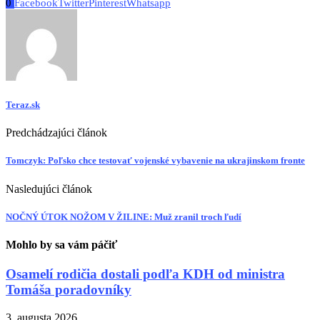
0
Facebook
Twitter
Pinterest
Whatsapp
Teraz.sk
Predchádzajúci článok
Tomczyk: Poľsko chce testovať vojenské vybavenie na ukrajinskom fronte
Nasledujúci článok
NOČNÝ ÚTOK NOŽOM V ŽILINE: Muž zranil troch ľudí
Mohlo by sa vám páčiť
Osamelí rodičia dostali podľa KDH od ministra
Tomáša poradovníky
3. augusta 2026