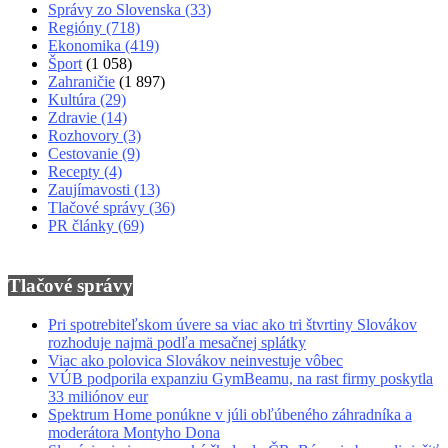
Správy zo Slovenska
(33)
Regióny
(718)
Ekonomika
(419)
Šport
(1 058)
Zahraničie
(1 897)
Kultúra
(29)
Zdravie
(14)
Rozhovory
(3)
Cestovanie
(9)
Recepty
(4)
Zaujímavosti
(13)
Tlačové správy
(36)
PR články
(69)
Tlačové správy
Pri spotrebiteľskom úvere sa viac ako tri štvrtiny Slovákov
rozhoduje najmä podľa mesačnej splátky
Viac ako polovica Slovákov neinvestuje vôbec
VÚB podporila expanziu GymBeamu, na rast firmy poskytla
33 miliónov eur
Spektrum Home ponúkne v júli obľúbeného záhradníka a
moderátora Montyho Dona