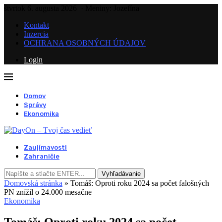
štvrtok 6. augusta 2026
· Meniny: Jozefína
Kontakt
Inzercia
OCHRANA OSOBNÝCH ÚDAJOV
Login
Domov
Správy
Ekonomika
Zaujímavosti
Zahraničie
Vyhľadávanie
Domovská stránka
»
Tomáš: Oproti roku 2024 sa počet falošných
PN znížil o 24.000 mesačne
Ekonomika
Tomáš: Oproti roku 2024 sa počet