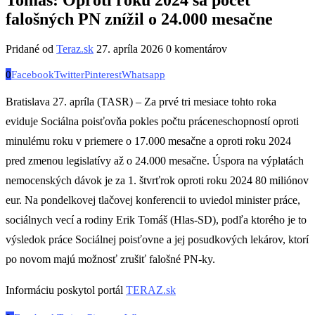
falošných PN znížil o 24.000 mesačne
Pridané od
Teraz.sk
27. apríla 2026
0 komentárov
0
Facebook
Twitter
Pinterest
Whatsapp
Bratislava 27. apríla (TASR) – Za prvé tri mesiace tohto roka
eviduje Sociálna poisťovňa pokles počtu práceneschopností oproti
minulému roku v priemere o 17.000 mesačne a oproti roku 2024
pred zmenou legislatívy až o 24.000 mesačne. Úspora na výplatách
nemocenských dávok je za 1. štvrťrok oproti roku 2024 80 miliónov
eur. Na pondelkovej tlačovej konferencii to uviedol minister práce,
sociálnych vecí a rodiny Erik Tomáš (Hlas-SD), podľa ktorého je to
výsledok práce Sociálnej poisťovne a jej posudkových lekárov, ktorí
po novom majú možnosť zrušiť falošné PN-ky.
Informáciu poskytol portál
TERAZ.sk