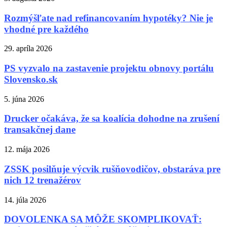
Rozmýšľate nad refinancovaním hypotéky? Nie je
vhodné pre každého
29. apríla 2026
PS vyzvalo na zastavenie projektu obnovy portálu
Slovensko.sk
5. júna 2026
Drucker očakáva, že sa koalícia dohodne na zrušení
transakčnej dane
12. mája 2026
ZSSK posilňuje výcvik rušňovodičov, obstaráva pre
nich 12 trenažérov
14. júla 2026
DOVOLENKA SA MÔŽE SKOMPLIKOVAŤ: