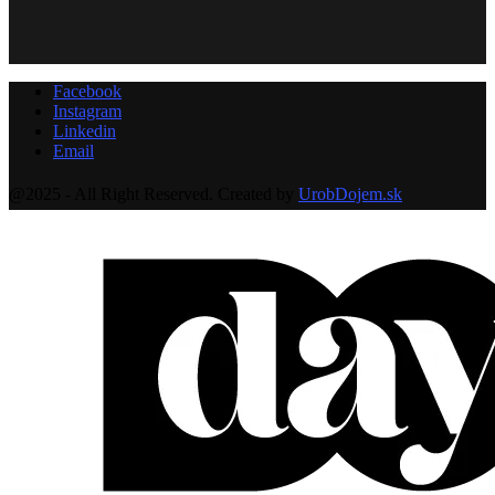
Facebook
Instagram
Linkedin
Email
@2025 - All Right Reserved. Created by
UrobDojem.sk