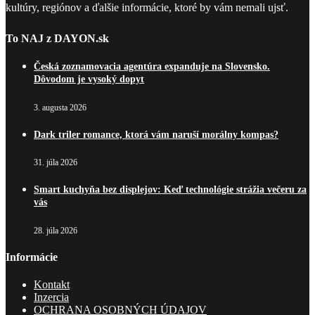
kultúry, regiónov a ďalšie informácie, ktoré by vám nemali ujsť.
To NAJ z DAYON.sk
Česká zoznamovacia agentúra expanduje na Slovensko.
Dôvodom je vysoký dopyt
3. augusta 2026
Dark triler romance, ktorá vám naruší morálny kompas?
31. júla 2026
Smart kuchyňa bez displejov: Keď technológie strážia večeru za
vás
28. júla 2026
Informácie
Kontakt
Inzercia
OCHRANA OSOBNÝCH ÚDAJOV