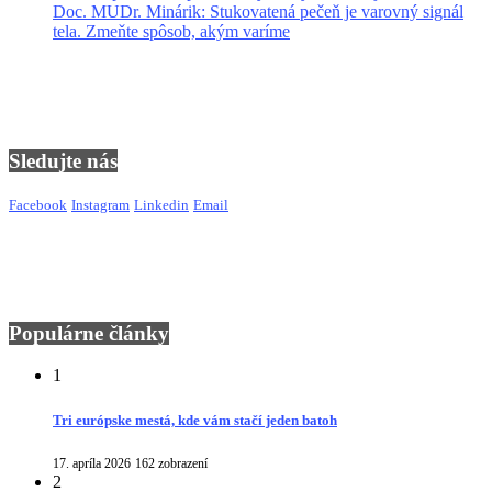
Doc. MUDr. Minárik: Stukovatená pečeň je varovný signál
tela. Zmeňte spôsob, akým varíme
Sledujte nás
Facebook
Instagram
Linkedin
Email
Populárne články
1
Tri európske mestá, kde vám stačí jeden batoh
17. apríla 2026
162 zobrazení
2