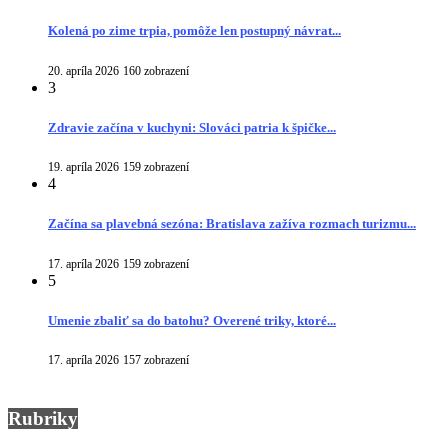
Kolená po zime trpia, pomôže len postupný návrat...
20. apríla 2026
160 zobrazení
3
Zdravie začína v kuchyni: Slováci patria k špičke...
19. apríla 2026
159 zobrazení
4
Začína sa plavebná sezóna: Bratislava zažíva rozmach turizmu...
17. apríla 2026
159 zobrazení
5
Umenie zbaliť sa do batohu? Overené triky, ktoré...
17. apríla 2026
157 zobrazení
Rubriky