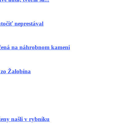
očiť neprestával
čená na náhrobnom kameni
zo Žalobína
y našli v rybníku