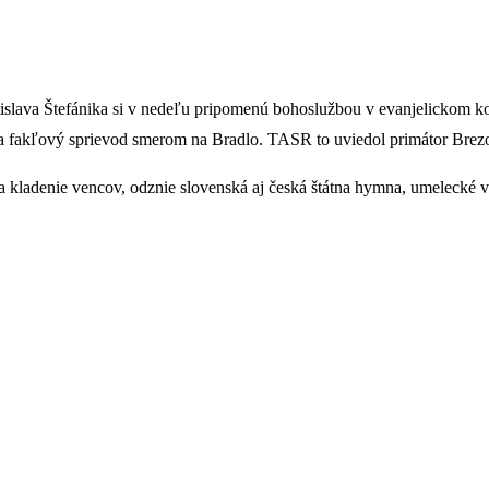
lava Štefánika si v nedeľu pripomenú bohoslužbou v evanjelickom ko
na fakľový sprievod smerom na Bradlo. TASR to uviedol primátor Brez
 kladenie vencov, odznie slovenská aj česká štátna hymna, umelecké vy