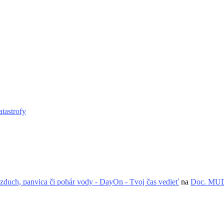
atastrofy
zduch, panvica či pohár vody - DayOn - Tvoj čas vedieť
na
Doc. MUDr