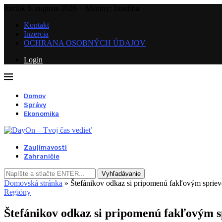
štvrtok 6. augusta 2026
· Meniny: Jozefína
Kontakt
Inzercia
OCHRANA OSOBNÝCH ÚDAJOV
Login
Domov
Správy
Ekonomika
Zaujímavosti
Zahraničie
Vyhľadávanie
Domovská stránka
»
Štefánikov odkaz si pripomenú fakľovým sprie
Regióny
Štefánikov odkaz si pripomenú fakľovým 