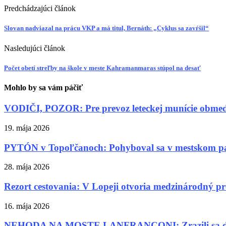
Predchádzajúci článok
Slovan nadviazal na prácu VKP a má titul, Bernáth: „Cyklus sa zavŕšil“
Nasledujúci článok
Počet obetí streľby na škole v meste Kahramanmaras stúpol na desať
Mohlo by sa vám páčiť
VODIČI, POZOR: Pre prevoz leteckej munície obme
19. mája 2026
PYTÓN v Topoľčanoch: Pohyboval sa v mestskom p
28. mája 2026
Rezort cestovania: V Lopeji otvoria medzinárodný p
16. mája 2026
NEHODA NA MOSTE LANFRANCONI: Zrazili sa dve a