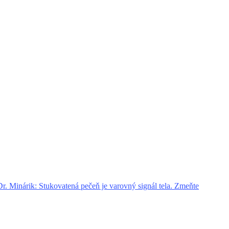
. Minárik: Stukovatená pečeň je varovný signál tela. Zmeňte