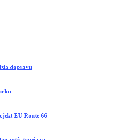
dzia dopravu
arku
rojekt EU Route 66
utá, tvoria sa...