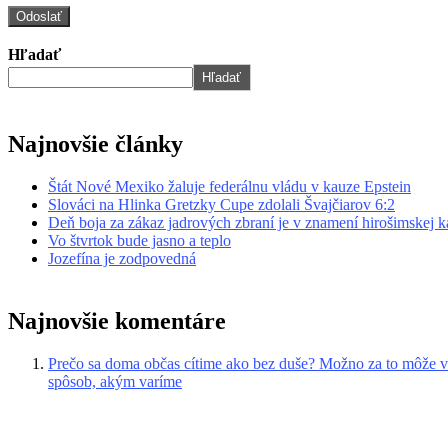
Hľadať
Hľadať
Najnovšie články
Štát Nové Mexiko žaluje federálnu vládu v kauze Epstein
Slováci na Hlinka Gretzky Cupe zdolali Švajčiarov 6:2
Deň boja za zákaz jadrových zbraní je v znamení hirošimskej k
Vo štvrtok bude jasno a teplo
Jozefína je zodpovedná
Najnovšie komentáre
Prečo sa doma občas cítime ako bez duše? Možno za to môže v
spôsob, akým varíme