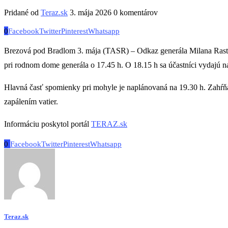
Pridané od
Teraz.sk
3. mája 2026
0 komentárov
0
Facebook
Twitter
Pinterest
Whatsapp
Brezová pod Bradlom 3. mája (TASR) – Odkaz generála Milana Rastis
pri rodnom dome generála o 17.45 h. O 18.15 h sa účastníci vydajú 
Hlavná časť spomienky pri mohyle je naplánovaná na 19.30 h. Zahŕňa
zapálením vatier.
Informáciu poskytol portál
TERAZ.sk
0
Facebook
Twitter
Pinterest
Whatsapp
Teraz.sk