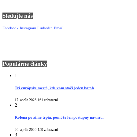
Sledujte nás
Facebook
Instagram
Linkedin
Email
Populárne články
1
Tri európske mestá, kde vám stačí jeden batoh
17. apríla 2026
161 zobrazení
2
Kolená po zime trpia, pomôže len postupný návrat...
20. apríla 2026
159 zobrazení
3