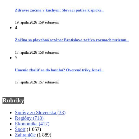
Zdravie začína v kuchyni: Slováci patria k špičke...
19. apríla 2026
159 zobrazení
4
Začína sa plavebná sezóna: Bratislava zažíva rozmach turizmu...
17. apríla 2026
158 zobrazení
5
Umenie zbaliť sa do batohu? Overené triky, ktoré...
17. apríla 2026
157 zobrazení
Rubriky
Správy zo Slovenska
(33)
Regióny
(718)
Ekonomika
(417)
Šport
(1 057)
Zahraničie
(1 889)