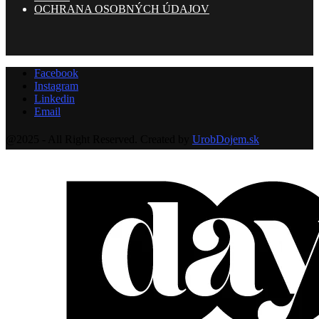
OCHRANA OSOBNÝCH ÚDAJOV
Facebook
Instagram
Linkedin
Email
@2025 - All Right Reserved. Created by
UrobDojem.sk