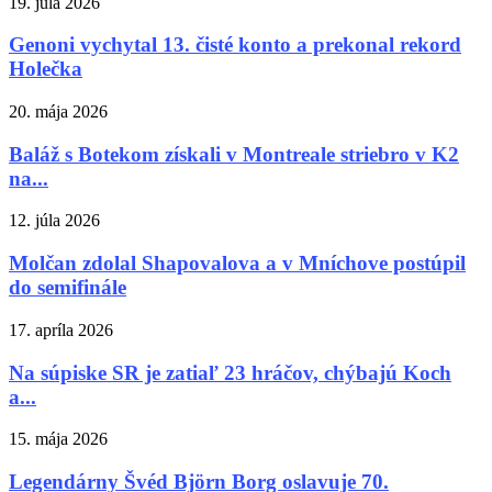
19. júla 2026
Genoni vychytal 13. čisté konto a prekonal rekord
Holečka
20. mája 2026
Baláž s Botekom získali v Montreale striebro v K2
na...
12. júla 2026
Molčan zdolal Shapovalova a v Mníchove postúpil
do semifinále
17. apríla 2026
Na súpiske SR je zatiaľ 23 hráčov, chýbajú Koch
a...
15. mája 2026
Legendárny Švéd Björn Borg oslavuje 70.