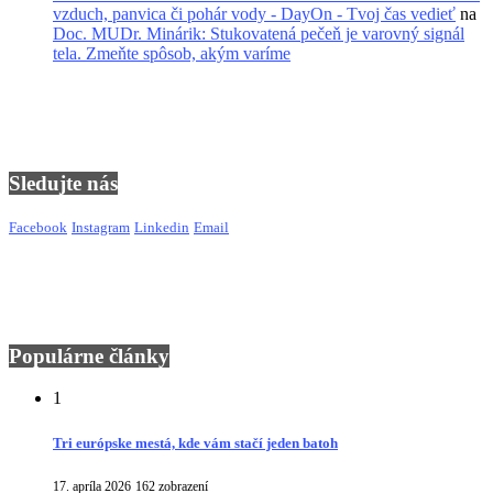
vzduch, panvica či pohár vody - DayOn - Tvoj čas vedieť
na
Doc. MUDr. Minárik: Stukovatená pečeň je varovný signál
tela. Zmeňte spôsob, akým varíme
Sledujte nás
Facebook
Instagram
Linkedin
Email
Populárne články
1
Tri európske mestá, kde vám stačí jeden batoh
17. apríla 2026
162 zobrazení