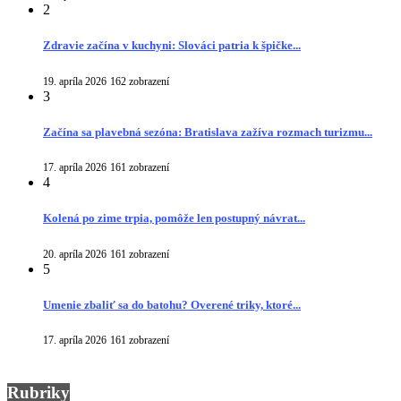
2
Zdravie začína v kuchyni: Slováci patria k špičke...
19. apríla 2026
162 zobrazení
3
Začína sa plavebná sezóna: Bratislava zažíva rozmach turizmu...
17. apríla 2026
161 zobrazení
4
Kolená po zime trpia, pomôže len postupný návrat...
20. apríla 2026
161 zobrazení
5
Umenie zbaliť sa do batohu? Overené triky, ktoré...
17. apríla 2026
161 zobrazení
Rubriky