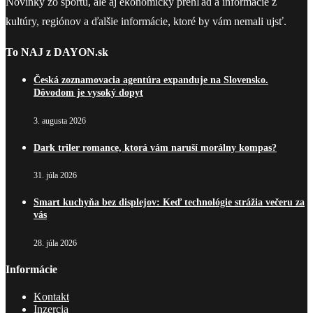
Novinky zo športu, ale aj ekonomický prehľad a informácie z
kultúry, regiónov a ďalšie informácie, ktoré by vám nemali ujsť.
To NAJ z DAYON.sk
Česká zoznamovacia agentúra expanduje na Slovensko.
Dôvodom je vysoký dopyt
3. augusta 2026
Dark triler romance, ktorá vám naruší morálny kompas?
31. júla 2026
Smart kuchyňa bez displejov: Keď technológie strážia večeru za
vás
28. júla 2026
Informácie
Kontakt
Inzercia