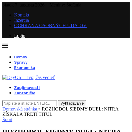
piatok 7. augusta 2026
· Meniny: Štefánia
Kontakt
Inzercia
OCHRANA OSOBNÝCH ÚDAJOV
Login
Domov
Správy
Ekonomika
Zaujímavosti
Zahraničie
Vyhľadávanie
Domovská stránka
»
ROZHODOL SIEDMY DUEL: NITRA
ZÍSKALA TRETÍ TITUL
Šport
ROZHODOL SIEDMY DUEL: NITRA