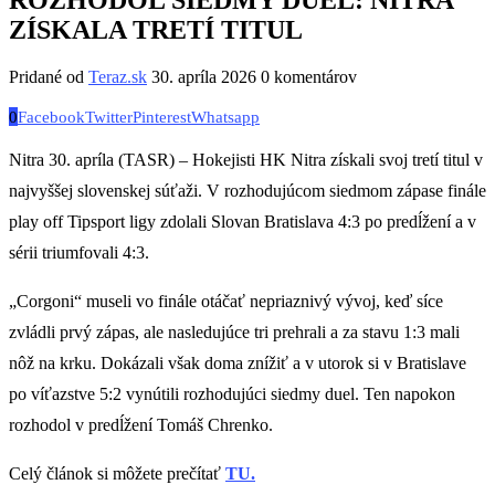
ZÍSKALA TRETÍ TITUL
Pridané od
Teraz.sk
30. apríla 2026
0 komentárov
0
Facebook
Twitter
Pinterest
Whatsapp
Nitra 30. apríla (TASR) – Hokejisti HK Nitra získali svoj tretí titul v
najvyššej slovenskej súťaži. V rozhodujúcom siedmom zápase finále
play off Tipsport ligy zdolali Slovan Bratislava 4:3 po predĺžení a v
sérii triumfovali 4:3.
„Corgoni“ museli vo finále otáčať nepriaznivý vývoj, keď síce
zvládli prvý zápas, ale nasledujúce tri prehrali a za stavu 1:3 mali
nôž na krku. Dokázali však doma znížiť a v utorok si v Bratislave
po víťazstve 5:2 vynútili rozhodujúci siedmy duel. Ten napokon
rozhodol v predĺžení Tomáš Chrenko.
Celý článok si môžete prečítať
TU.