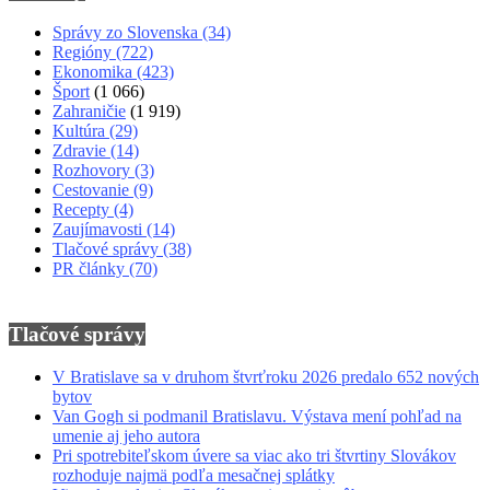
Správy zo Slovenska
(34)
Regióny
(722)
Ekonomika
(423)
Šport
(1 066)
Zahraničie
(1 919)
Kultúra
(29)
Zdravie
(14)
Rozhovory
(3)
Cestovanie
(9)
Recepty
(4)
Zaujímavosti
(14)
Tlačové správy
(38)
PR články
(70)
Tlačové správy
V Bratislave sa v druhom štvrťroku 2026 predalo 652 nových
bytov
Van Gogh si podmanil Bratislavu. Výstava mení pohľad na
umenie aj jeho autora
Pri spotrebiteľskom úvere sa viac ako tri štvrtiny Slovákov
rozhoduje najmä podľa mesačnej splátky