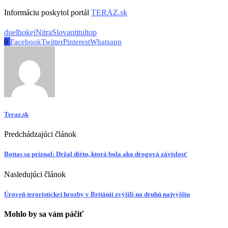
Informáciu poskytol portál
TERAZ.sk
duel
hokej
Nitra
Slovan
titul
top
0
Facebook
Twitter
Pinterest
Whatsapp
Teraz.sk
Predchádzajúci článok
Bottas sa priznal: Držal diétu, ktorá bola ako drogová závislosť
Nasledujúci článok
Úroveň teroristickej hrozby v Británii zvýšili na druhú najvyššiu
Mohlo by sa vám páčiť