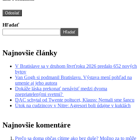
Hľadať
Hľadať
Najnovšie články
V Bratislave sa v druhom štvrťroku 2026 predalo 652 nových
bytov
Van Gogh si podmanil Bratislavu. Výstava mení pohľad na
umenie aj jeho autora
Dokáže láska prekonať nenávisť medzi dvoma
znepriatelenými svetmi?
DAC schytal od Twente poltucet, Klauss: Nemali sme šancu
Útok na cudzincov v Nitre: Agresori boli údajne v kuklách
Najnovšie komentáre
Prečo sa doma občas cítime ako bez duše? Možno za to môže