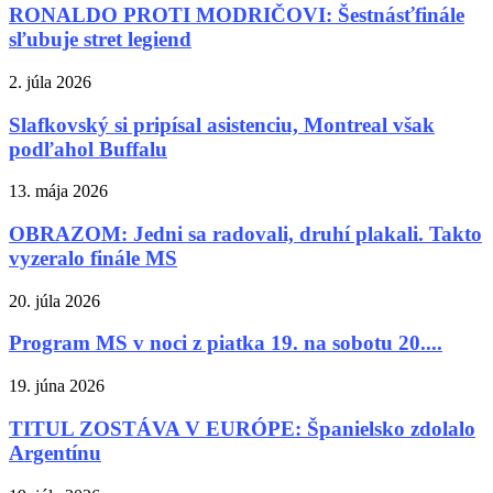
RONALDO PROTI MODRIČOVI: Šestnásťfinále
sľubuje stret legiend
2. júla 2026
Slafkovský si pripísal asistenciu, Montreal však
podľahol Buffalu
13. mája 2026
OBRAZOM: Jedni sa radovali, druhí plakali. Takto
vyzeralo finále MS
20. júla 2026
Program MS v noci z piatka 19. na sobotu 20....
19. júna 2026
TITUL ZOSTÁVA V EURÓPE: Španielsko zdolalo
Argentínu