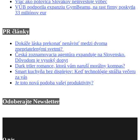
Viac ako polovica Slovákov neinvestuje vôbec
VÚB podporila expanziu GymBeamu, na rast firmy poskytla
33 miliónov eur
PR články
Dokáže láska prekonať nenávisť medzi dvoma
znepriatelenými svetmi?
Česká zoznamovacia agentúra expanduje na Slovensko.
Dôvodom je vysoký dopyt
Dark triler romance, ktorá vám naruší morálny kompas?
Smart kuchyňa bez displejov: Keď technológie strážia večeru
za vás
Je toto nová podoba vašej produktivity?
Odoberajte Newsletter
O nás