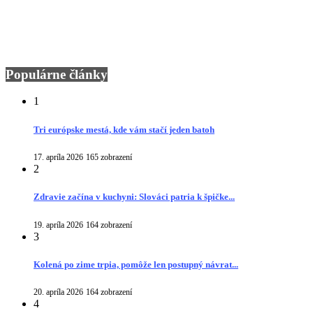
Populárne články
1
Tri európske mestá, kde vám stačí jeden batoh
17. apríla 2026
165 zobrazení
2
Zdravie začína v kuchyni: Slováci patria k špičke...
19. apríla 2026
164 zobrazení
3
Kolená po zime trpia, pomôže len postupný návrat...
20. apríla 2026
164 zobrazení
4