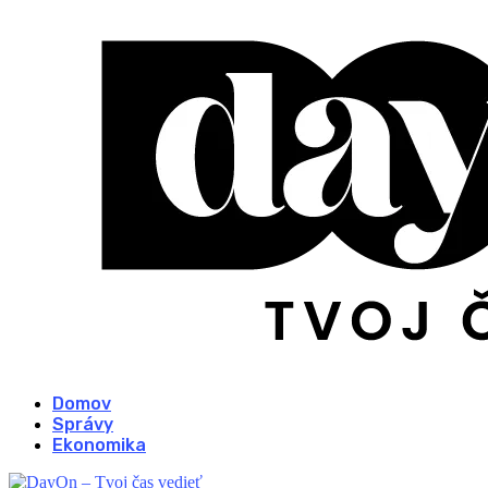
Domov
Správy
Ekonomika