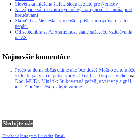
Slovenská miešaná štafeta siedma, zlato pre Nemcov
Na západe sú miestami vydané výstrahy prvého stupňa pred
horúčavami
Skončili ďalšie desiatky menších pôšt, samosprávam sa to
nepáči
Od septembra sa AI gramotnosť stane súčasťou vzdelávania
na ZŠ
Najnovšie komentáre
Prečo sa doma občas cítime ako bez duše? Možno za to môže
vzduch, panvica či pohár vody - DayOn - Tvoj čas vedieť
na
Doc. MUDr. Minárik: Stukovatená pečeň je varovný signál
tela. Zmeňte spôsob, akým varíme
Sledujte nás
Facebook
Instagram
Linkedin
Email