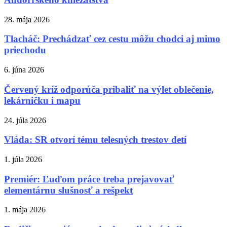
28. mája 2026
Tlacháč: Prechádzať cez cestu môžu chodci aj mimo
priechodu
6. júna 2026
Červený kríž odporúča pribaliť na výlet oblečenie,
lekárničku i mapu
24. júla 2026
Vláda: SR otvorí tému telesných trestov detí
1. júla 2026
Premiér: Ľuďom práce treba prejavovať
elementárnu slušnosť a rešpekt
1. mája 2026