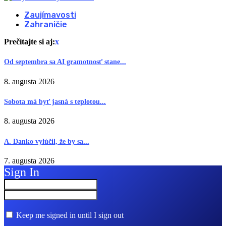
Zaujímavosti
Zahraničie
Prečítajte si aj:
x
Od septembra sa AI gramotnosť stane...
8. augusta 2026
Sobota má byť jasná s teplotou...
8. augusta 2026
A. Danko vylúčil, že by sa...
7. augusta 2026
Sign In
Keep me signed in until I sign out