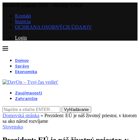
sobota 8. augusta 2026
· Meniny: Oskar
Kontakt
Inzercia
OCHRANA OSOBNÝCH ÚDAJOV
Login
Domov
Správy
Ekonomika
Zaujímavosti
Zahraničie
Vyhľadávanie
Domovská stránka
»
Prezident: EÚ je náš životný priestor, v ktorom
sa ako národ rozvíjame
Slovensko
Prezident: EÚ je náš životný priestor, v