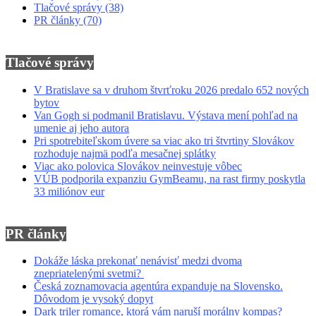
Tlačové správy
(38)
PR články
(70)
Tlačové správy
V Bratislave sa v druhom štvrťroku 2026 predalo 652 nových
bytov
Van Gogh si podmanil Bratislavu. Výstava mení pohľad na
umenie aj jeho autora
Pri spotrebiteľskom úvere sa viac ako tri štvrtiny Slovákov
rozhoduje najmä podľa mesačnej splátky
Viac ako polovica Slovákov neinvestuje vôbec
VÚB podporila expanziu GymBeamu, na rast firmy poskytla
33 miliónov eur
PR články
Dokáže láska prekonať nenávisť medzi dvoma
znepriatelenými svetmi?
Česká zoznamovacia agentúra expanduje na Slovensko.
Dôvodom je vysoký dopyt
Dark triler romance, ktorá vám naruší morálny kompas?