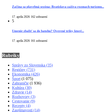
Začína sa plavebná sezóna: Bratislava zažíva rozmach turizmu...
17. apríla 2026
162 zobrazení
5
Umenie zbaliť sa do batohu? Overené triky, ktoré...
17. apríla 2026
161 zobrazení
Rubriky
Správy zo Slovenska
(35)
Regióny
(731)
Ekonomika
(426)
Šport
(1 075)
Zahraničie
(1 936)
Kultúra
(30)
Zdravie
(14)
Rozhovory
(3)
Cestovanie
(9)
Recepty
(4)
Zaujímavosti
(14)