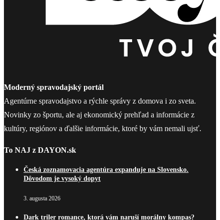
Moderný spravodajský portál
Agentúrne spravodajstvo a rýchle správy z domova i zo sveta.
Novinky zo športu, ale aj ekonomický prehľad a informácie z
kultúry, regiónov a ďalšie informácie, ktoré by vám nemali ujsť.
To NAJ z DAYON.sk
Česká zoznamovacia agentúra expanduje na Slovensko.
Dôvodom je vysoký dopyt
3. augusta 2026
Dark triler romance, ktorá vám naruší morálny kompas?