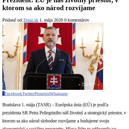
ktorom sa ako národ rozvíjame
Pridané od
Teraz.sk
1. mája 2026
0 komentárov
0
Facebook
Twitter
Pinterest
Whatsapp
Bratislava 1. mája (TASR) – Európska únia (EÚ) je podľa
prezidenta SR Petra Pellegriniho náš životný a strategický priestor, v
ktorom sa ako národ slobodne rozvíjame a budujeme svoju
ekonomickú a sociálnu prosperitu. Hlava štátu to zdôraznila vo