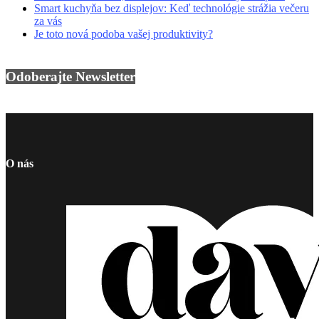
Smart kuchyňa bez displejov: Keď technológie strážia večeru
za vás
Je toto nová podoba vašej produktivity?
Odoberajte Newsletter
O nás