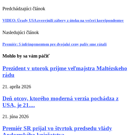
Predchádzajúci článok
VIDEO: Úrady USA zverejnili zábery z útoku na večeri korešpondentov
Nasledujúci článok
Premiér: S infringementom pre dvojaké ceny palív sme rátali
Mohlo by sa vám páčiť
Prezident v utorok prijme veľmajstra Maltézskeho
rádu
21. apríla 2026
Deň otcov, ktorého moderná verzia pochádza z
USA, je 21....
21. júna 2026
Premiér SR prijal vo štvrtok predsedu vlády
Andorrského kniežatstva