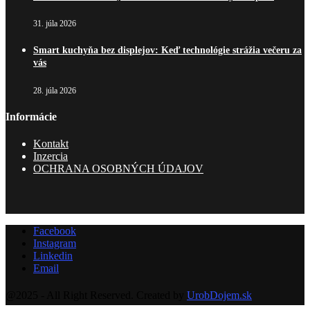
31. júla 2026
Smart kuchyňa bez displejov: Keď technológie strážia večeru za
vás
28. júla 2026
Informácie
Kontakt
Inzercia
OCHRANA OSOBNÝCH ÚDAJOV
Facebook
Instagram
Linkedin
Email
@2025 - All Right Reserved. Created by
UrobDojem.sk