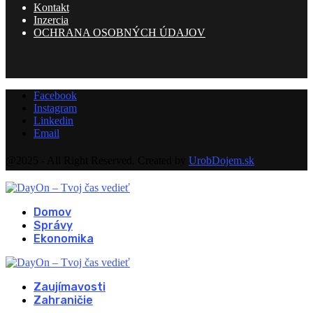
Kontakt
Inzercia
OCHRANA OSOBNÝCH ÚDAJOV
Facebook
Instagram
Linkedin
Email
@2025 - All Right Reserved. Created by
UrobDojem.sk
Domov
Správy
Ekonomika
Zaujímavosti
Zahraničie