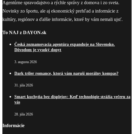
Agentúrne spravodajstvo a rýchle správy z domova i zo sveta.
Novinky zo športu, ale aj ekonomický prehľad a informácie z
kultúry, regiónov a ďalšie informácie, ktoré by vám nemali ujsť.
To NAJ z DAYON.sk
Česká zoznamovacia agentúra expanduje na Slovensko.
Dôvodom je vysoký dopyt
3. augusta 2026
Dark triler romance, ktorá vám naruší morálny kompas?
31. júla 2026
Smart kuchyňa bez displejov: Keď technológie strážia večeru za
vás
28. júla 2026
Informácie