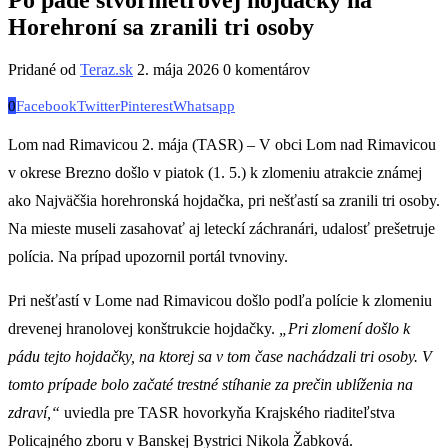
Horehroní sa zranili tri osoby
Pridané od
Teraz.sk
2. mája 2026
0 komentárov
0
Facebook
Twitter
Pinterest
Whatsapp
Lom nad Rimavicou 2. mája (TASR) – V obci Lom nad Rimavicou
v okrese Brezno došlo v piatok (1. 5.) k zlomeniu atrakcie známej
ako Najväčšia horehronská hojdačka, pri nešťastí sa zranili tri osoby.
Na mieste museli zasahovať aj leteckí záchranári, udalosť prešetruje
polícia. Na prípad upozornil portál tvnoviny.
Pri nešťastí v Lome nad Rimavicou došlo podľa polície k zlomeniu
drevenej hranolovej konštrukcie hojdačky.
„Pri zlomení došlo k
pádu tejto hojdačky, na ktorej sa v tom čase nachádzali tri osoby. V
tomto prípade bolo začaté trestné stíhanie za prečin ublíženia na
zdraví,“
uviedla pre TASR hovorkyňa Krajského riaditeľstva
Policajného zboru v Banskej Bystrici Nikola Žabková.