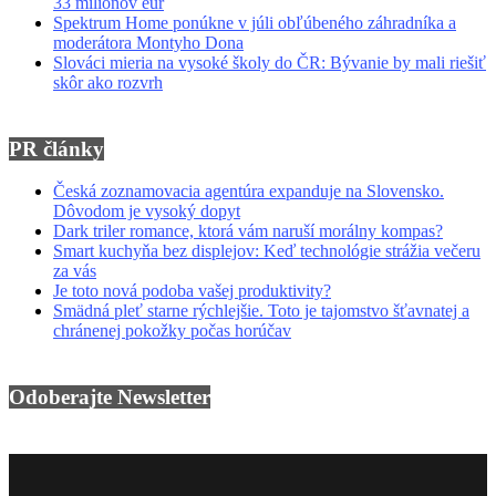
33 miliónov eur
Spektrum Home ponúkne v júli obľúbeného záhradníka a
moderátora Montyho Dona
Slováci mieria na vysoké školy do ČR: Bývanie by mali riešiť
skôr ako rozvrh
PR články
Česká zoznamovacia agentúra expanduje na Slovensko.
Dôvodom je vysoký dopyt
Dark triler romance, ktorá vám naruší morálny kompas?
Smart kuchyňa bez displejov: Keď technológie strážia večeru
za vás
Je toto nová podoba vašej produktivity?
Smädná pleť starne rýchlejšie. Toto je tajomstvo šťavnatej a
chránenej pokožky počas horúčav
Odoberajte Newsletter