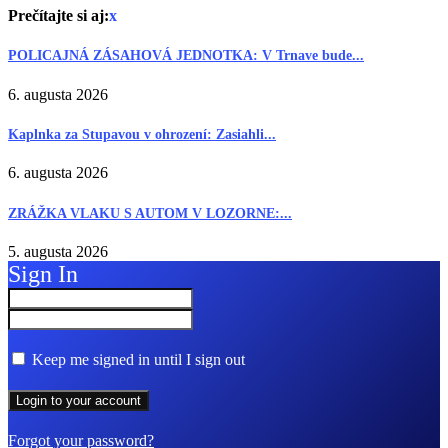
Prečítajte si aj:
x
POLICAJNÁ ZÁSAHOVÁ JEDNOTKA: V Trnave bude...
6. augusta 2026
Kaplnka za Stupavou v ohrození: Zasiahli...
6. augusta 2026
ZRÁŽKA VLAKU S AUTOM V LOZORNE:...
5. augusta 2026
Sign In
Keep me signed in until I sign out
Forgot your password?