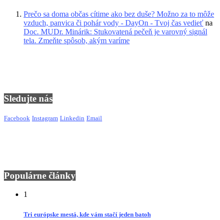
Prečo sa doma občas cítime ako bez duše? Možno za to môže
vzduch, panvica či pohár vody - DayOn - Tvoj čas vedieť
na
Doc. MUDr. Minárik: Stukovatená pečeň je varovný signál
tela. Zmeňte spôsob, akým varíme
Sledujte nás
Facebook
Instagram
Linkedin
Email
Populárne články
1
Tri európske mestá, kde vám stačí jeden batoh