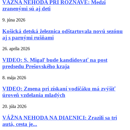
VÁŽNA NEHODA PRI ROŽŇAVE: Medzi
zranenými sú aj deti
9. júna 2026
Košická detská železnica odštartovala novú sezónu
aj s parnými rušňami
26. apríla 2026
VIDEO: S. Migaľ bude kandidovať na post
predsedu Prešovského kraja
8. mája 2026
VIDEO: Zmena pri získaní vodičáku má zvýšiť
úroveň vzdelania mladých
20. júla 2026
VÁŽNA NEHODA NA DIAĽNICI: Zrazili sa tri
autá, cesta je...