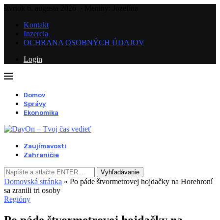
štvrtok 6. augusta 2026
· Meniny: Jozefína
Kontakt
Inzercia
OCHRANA OSOBNÝCH ÚDAJOV
Login
Domov
Správy
Ekonomika
Zaujímavosti
Zahraničie
Vyhľadávanie
Domovská stránka
»
Po páde štvormetrovej hojdačky na Horehroní
sa zranili tri osoby
Regióny
Po páde štvormetrovej hojdačky na