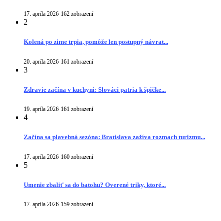
17. apríla 2026
162 zobrazení
2
Kolená po zime trpia, pomôže len postupný návrat...
20. apríla 2026
161 zobrazení
3
Zdravie začína v kuchyni: Slováci patria k špičke...
19. apríla 2026
161 zobrazení
4
Začína sa plavebná sezóna: Bratislava zažíva rozmach turizmu...
17. apríla 2026
160 zobrazení
5
Umenie zbaliť sa do batohu? Overené triky, ktoré...
17. apríla 2026
159 zobrazení