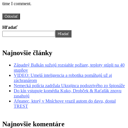
time I comment.
Hľadať
Hľadať
Najnovšie články
Západný Balkán sužujú rozsiahle požiare, teploty stúpli na 40
stupňov
VIDEO: Umelá inteligencia a robotika pomáhajú už aj
záchranárom
Nemecká polícia zadržala Ukrajinca podozrivého zo špionáže
Do kín vstupuje komédia Kuko, Drobček & Raťafák znovu
zasahujú
Afganec, ktorý v Mníchove vrazil autom do davu, dostal
TREST
Najnovšie komentáre