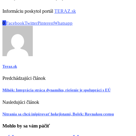
Informáciu poskytol portál
TERAZ.sk
0
Facebook
Twitter
Pinterest
Whatsapp
Teraz.sk
Predchádzajúci článok
Mihók: Integrácia stráca dynamiku, riešenie je spolupráci s EÚ
Nasledujúci článok
Nitrania sa chcú inšpirovať hokejistami, Bolek: Rovnakou cestou
Mohlo by sa vám páčiť