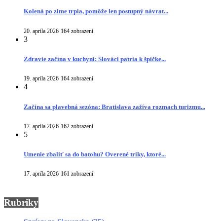
Kolená po zime trpia, pomôže len postupný návrat...
20. apríla 2026
164 zobrazení
3
Zdravie začína v kuchyni: Slováci patria k špičke...
19. apríla 2026
164 zobrazení
4
Začína sa plavebná sezóna: Bratislava zažíva rozmach turizmu...
17. apríla 2026
162 zobrazení
5
Umenie zbaliť sa do batohu? Overené triky, ktoré...
17. apríla 2026
161 zobrazení
Rubriky