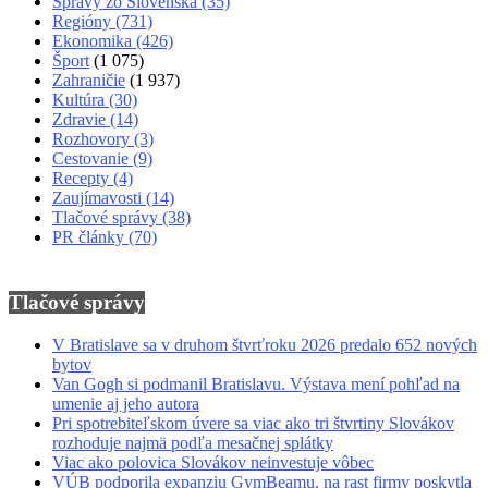
Správy zo Slovenska
(35)
Regióny
(731)
Ekonomika
(426)
Šport
(1 075)
Zahraničie
(1 937)
Kultúra
(30)
Zdravie
(14)
Rozhovory
(3)
Cestovanie
(9)
Recepty
(4)
Zaujímavosti
(14)
Tlačové správy
(38)
PR články
(70)
Tlačové správy
V Bratislave sa v druhom štvrťroku 2026 predalo 652 nových
bytov
Van Gogh si podmanil Bratislavu. Výstava mení pohľad na
umenie aj jeho autora
Pri spotrebiteľskom úvere sa viac ako tri štvrtiny Slovákov
rozhoduje najmä podľa mesačnej splátky
Viac ako polovica Slovákov neinvestuje vôbec
VÚB podporila expanziu GymBeamu, na rast firmy poskytla