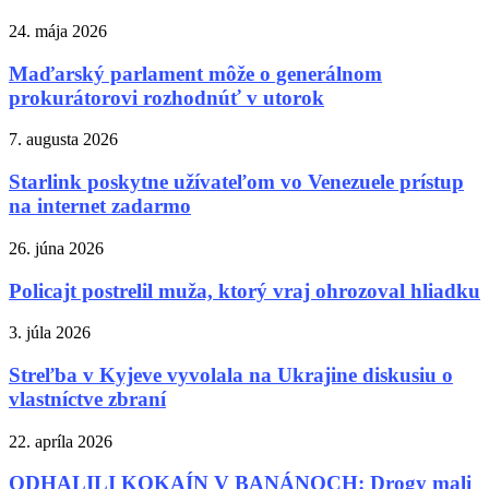
24. mája 2026
Maďarský parlament môže o generálnom
prokurátorovi rozhodnúť v utorok
7. augusta 2026
Starlink poskytne užívateľom vo Venezuele prístup
na internet zadarmo
26. júna 2026
Policajt postrelil muža, ktorý vraj ohrozoval hliadku
3. júla 2026
Streľba v Kyjeve vyvolala na Ukrajine diskusiu o
vlastníctve zbraní
22. apríla 2026
ODHALILI KOKAÍN V BANÁNOCH: Drogy mali