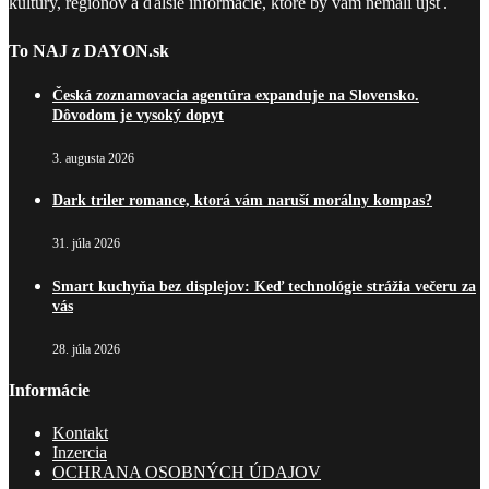
kultúry, regiónov a ďalšie informácie, ktoré by vám nemali ujsť.
To NAJ z DAYON.sk
Česká zoznamovacia agentúra expanduje na Slovensko.
Dôvodom je vysoký dopyt
3. augusta 2026
Dark triler romance, ktorá vám naruší morálny kompas?
31. júla 2026
Smart kuchyňa bez displejov: Keď technológie strážia večeru za
vás
28. júla 2026
Informácie
Kontakt
Inzercia
OCHRANA OSOBNÝCH ÚDAJOV