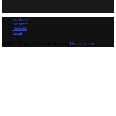
Facebook
Instagram
Linkedin
Email
@2025 - All Right Reserved. Created by
UrobDojem.sk