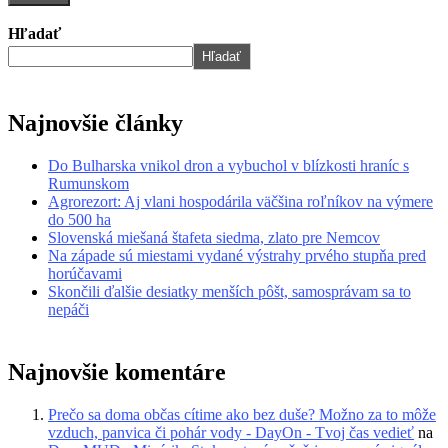
Hľadať
Hľadať
Najnovšie články
Do Bulharska vnikol dron a vybuchol v blízkosti hraníc s
Rumunskom
Agrorezort: Aj vlani hospodárila väčšina roľníkov na výmere
do 500 ha
Slovenská miešaná štafeta siedma, zlato pre Nemcov
Na západe sú miestami vydané výstrahy prvého stupňa pred
horúčavami
Skončili ďalšie desiatky menších pôšt, samosprávam sa to
nepáči
Najnovšie komentáre
Prečo sa doma občas cítime ako bez duše? Možno za to môže
vzduch, panvica či pohár vody - DayOn - Tvoj čas vedieť
na