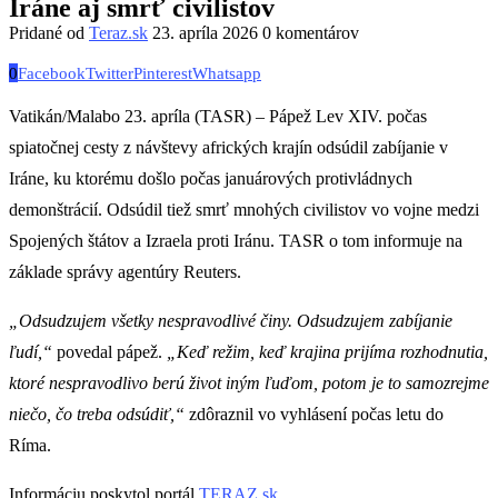
Iráne aj smrť civilistov
Pridané od
Teraz.sk
23. apríla 2026
0 komentárov
0
Facebook
Twitter
Pinterest
Whatsapp
Vatikán/Malabo 23. apríla (TASR) – Pápež Lev XIV. počas
spiatočnej cesty z návštevy afrických krajín odsúdil zabíjanie v
Iráne, ku ktorému došlo počas januárových protivládnych
demonštrácií. Odsúdil tiež smrť mnohých civilistov vo vojne medzi
Spojených štátov a Izraela proti Iránu. TASR o tom informuje na
základe správy agentúry Reuters.
„Odsudzujem všetky nespravodlivé činy. Odsudzujem zabíjanie
ľudí,“
povedal pápež.
„Keď režim, keď krajina prijíma rozhodnutia,
ktoré nespravodlivo berú život iným ľuďom, potom je to samozrejme
niečo, čo treba odsúdiť,“
zdôraznil vo vyhlásení počas letu do
Ríma.
Informáciu poskytol portál
TERAZ.sk