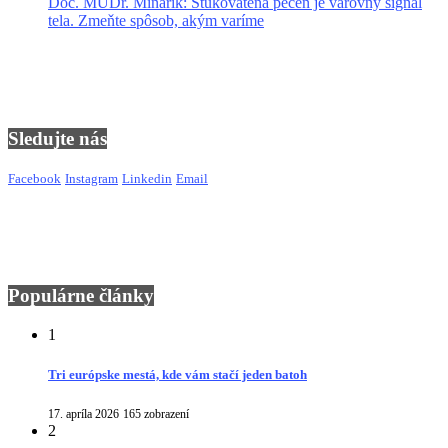
Doc. MUDr. Minárik: Stukovatená pečeň je varovný signál
tela. Zmeňte spôsob, akým varíme
Sledujte nás
Facebook
Instagram
Linkedin
Email
Populárne články
1
Tri európske mestá, kde vám stačí jeden batoh
17. apríla 2026
165 zobrazení
2