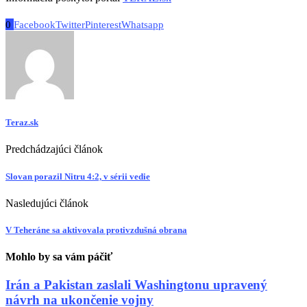
0
Facebook
Twitter
Pinterest
Whatsapp
Teraz.sk
Predchádzajúci článok
Slovan porazil Nitru 4:2, v sérii vedie
Nasledujúci článok
V Teheráne sa aktivovala protivzdušná obrana
Mohlo by sa vám páčiť
Irán a Pakistan zaslali Washingtonu upravený
návrh na ukončenie vojny