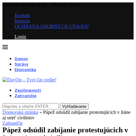
sobota 8. augusta 2026
· Meniny: Oskar
Kontakt
Inzercia
OCHRANA OSOBNÝCH ÚDAJOV
Login
Domov
Správy
Ekonomika
Zaujímavosti
Zahraničie
Vyhľadávanie
Domovská stránka
»
Pápež odsúdil zabíjanie protestujúcich v Iráne
aj smrť civilistov
Zahraničie
Pápež odsúdil zabíjanie protestujúcich v