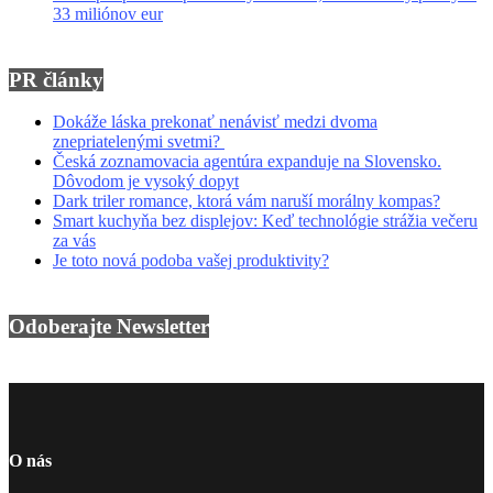
33 miliónov eur
PR články
Dokáže láska prekonať nenávisť medzi dvoma
znepriatelenými svetmi?
Česká zoznamovacia agentúra expanduje na Slovensko.
Dôvodom je vysoký dopyt
Dark triler romance, ktorá vám naruší morálny kompas?
Smart kuchyňa bez displejov: Keď technológie strážia večeru
za vás
Je toto nová podoba vašej produktivity?
Odoberajte Newsletter
O nás