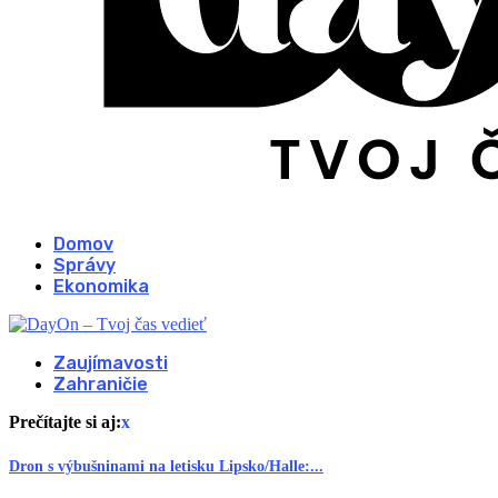
Domov
Správy
Ekonomika
Zaujímavosti
Zahraničie
Prečítajte si aj:
x
Dron s výbušninami na letisku Lipsko/Halle:...