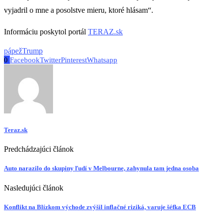
vyjadril o mne a posolstve mieru, ktoré hlásam“.
Informáciu poskytol portál
TERAZ.sk
pápež
Trump
0
Facebook
Twitter
Pinterest
Whatsapp
Teraz.sk
Predchádzajúci článok
Auto narazilo do skupiny ľudí v Melbourne, zahynula tam jedna osoba
Nasledujúci článok
Konflikt na Blízkom východe zvýšil inflačné riziká, varuje šéfka ECB