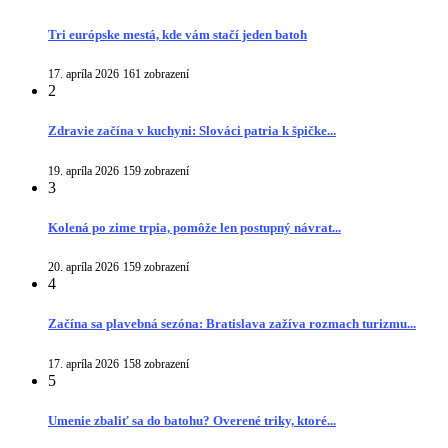
Tri európske mestá, kde vám stačí jeden batoh
17. apríla 2026
161 zobrazení
2
Zdravie začína v kuchyni: Slováci patria k špičke...
19. apríla 2026
159 zobrazení
3
Kolená po zime trpia, pomôže len postupný návrat...
20. apríla 2026
159 zobrazení
4
Začína sa plavebná sezóna: Bratislava zažíva rozmach turizmu...
17. apríla 2026
158 zobrazení
5
Umenie zbaliť sa do batohu? Overené triky, ktoré...