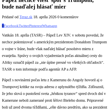
bude naďalej hlásať mier
Pridané od
Teraz.sk
18. apríla 2026
0 komentárov
0
Facebook
Twitter
Pinterest
Whatsapp
Vatikán 18. apríla (TASR) – Pápež Lev XIV. v sobotu povedal, že
nechce polemizovať s americkým prezidentom Donaldom Trumpom
o vojne v Iráne, bude však naďalej hlásať posolstvo mieru z
evanjelia. Správy o svojich vyjadreniach počas aktuálnej cesty do
Afriky označil pápež za „nie úplne presné vo všetkých ohľadoch“.
TASR o tom informuje podľa agentúr AP a AFP.
Pápež s novinármi počas letu z Kamerunu do Angoly hovoril aj o
Trumpovej kritike na svoju adresu z uplynulého týždňa. Zdôraznil,
že jeho slová o pustošení sveta „hŕstkou tyranov“ spred dvoch dní v
Kamerune neboli zamerané proti šéfovi Bieleho domu. Pripravené
boli už pred dvoma týždňami, „ešte dávno predtým, ako sa prezident