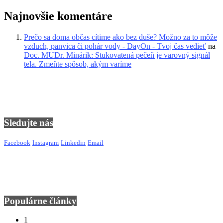
Najnovšie komentáre
Prečo sa doma občas cítime ako bez duše? Možno za to môže
vzduch, panvica či pohár vody - DayOn - Tvoj čas vedieť
na
Doc. MUDr. Minárik: Stukovatená pečeň je varovný signál
tela. Zmeňte spôsob, akým varíme
Sledujte nás
Facebook
Instagram
Linkedin
Email
Populárne články
1