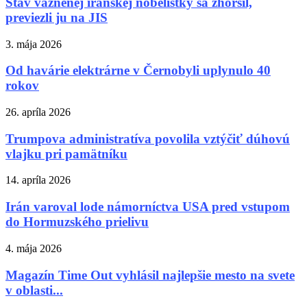
Stav väznenej iránskej nobelistky sa zhoršil,
previezli ju na JIS
3. mája 2026
Od havárie elektrárne v Černobyli uplynulo 40
rokov
26. apríla 2026
Trumpova administratíva povolila vztýčiť dúhovú
vlajku pri pamätníku
14. apríla 2026
Irán varoval lode námorníctva USA pred vstupom
do Hormuzského prielivu
4. mája 2026
Magazín Time Out vyhlásil najlepšie mesto na svete
v oblasti...