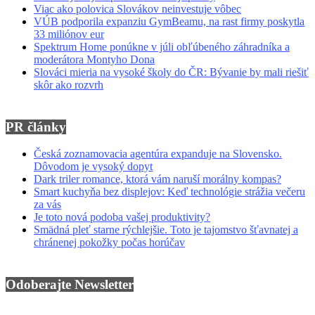
Viac ako polovica Slovákov neinvestuje vôbec
VÚB podporila expanziu GymBeamu, na rast firmy poskytla
33 miliónov eur
Spektrum Home ponúkne v júli obľúbeného záhradníka a
moderátora Montyho Dona
Slováci mieria na vysoké školy do ČR: Bývanie by mali riešiť
skôr ako rozvrh
PR články
Česká zoznamovacia agentúra expanduje na Slovensko.
Dôvodom je vysoký dopyt
Dark triler romance, ktorá vám naruší morálny kompas?
Smart kuchyňa bez displejov: Keď technológie strážia večeru
za vás
Je toto nová podoba vašej produktivity?
Smädná pleť starne rýchlejšie. Toto je tajomstvo šťavnatej a
chránenej pokožky počas horúčav
Odoberajte Newsletter