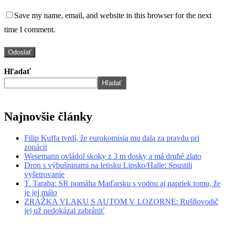
Save my name, email, and website in this browser for the next
time I comment.
Hľadať
Hľadať
Najnovšie články
Filip Kuffa tvrdí, že eurokomisia mu dala za pravdu pri
zonácii
Wesemann ovládol skoky z 3 m dosky a má druhé zlato
Dron s výbušninami na letisku Lipsko/Halle: Spustili
vyšetrovanie
T. Taraba: SR pomáha Maďarsku s vodou aj napriek tomu, že
je jej málo
ZRÁŽKA VLAKU S AUTOM V LOZORNE: Rušňovodič
jej už nedokázal zabrániť