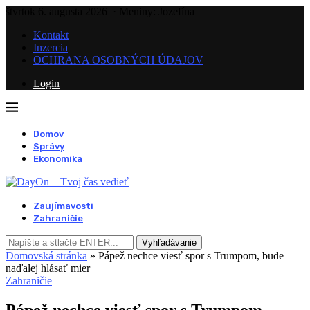
štvrtok 6. augusta 2026
· Meniny: Jozefína
Kontakt
Inzercia
OCHRANA OSOBNÝCH ÚDAJOV
Login
Domov
Správy
Ekonomika
Zaujímavosti
Zahraničie
Vyhľadávanie
Domovská stránka
»
Pápež nechce viesť spor s Trumpom, bude
naďalej hlásať mier
Zahraničie
Pápež nechce viesť spor s Trumpom,