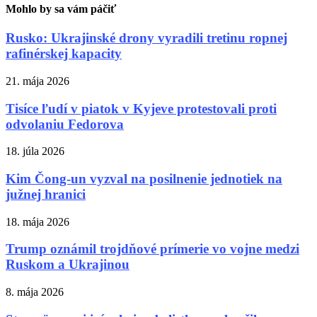
Mohlo by sa vám páčiť
Rusko: Ukrajinské drony vyradili tretinu ropnej
rafinérskej kapacity
21. mája 2026
Tisíce ľudí v piatok v Kyjeve protestovali proti
odvolaniu Fedorova
18. júla 2026
Kim Čong-un vyzval na posilnenie jednotiek na
južnej hranici
18. mája 2026
Trump oznámil trojdňové prímerie vo vojne medzi
Ruskom a Ukrajinou
8. mája 2026