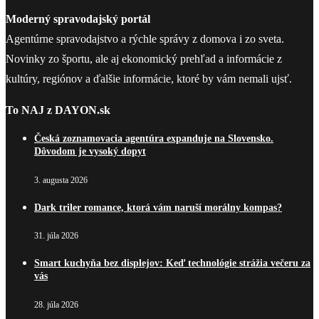
Moderný spravodajský portál
Agentúrne spravodajstvo a rýchle správy z domova i zo sveta.
Novinky zo športu, ale aj ekonomický prehľad a informácie z
kultúry, regiónov a ďalšie informácie, ktoré by vám nemali ujsť.
To NAJ z DAYON.sk
Česká zoznamovacia agentúra expanduje na Slovensko.
Dôvodom je vysoký dopyt
3. augusta 2026
Dark triler romance, ktorá vám naruší morálny kompas?
31. júla 2026
Smart kuchyňa bez displejov: Keď technológie strážia večeru za
vás
28. júla 2026