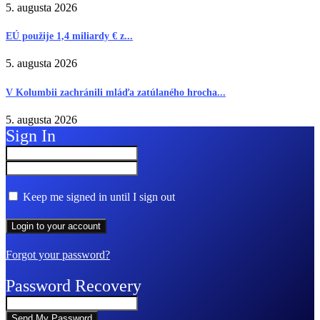
5. augusta 2026
EÚ použije 1,4 miliardy € z...
5. augusta 2026
V Kolumbii zachránili mláďa zatúlaného hrocha...
5. augusta 2026
Sign In
Keep me signed in until I sign out
Forgot your password?
Password Recovery