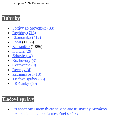
17. apríla 2026
157 zobrazení
Rubriky
Správy zo Slovenska
(33)
Regióny
(718)
Ekonomika
(417)
Šport
(1 055)
Zahraničie
(1 886)
Kultúra
(29)
Zdravie
(14)
Rozhovory
(3)
Cestovanie
(9)
Recepty
(4)
Zaujímavosti
(13)
Tlačové správy
(36)
PR články
(69)
Tlačové správy
Pri spotrebiteľskom úvere sa viac ako tri štvrtiny Slovákov
rozhoduje najmä podľa mesačnej splátky