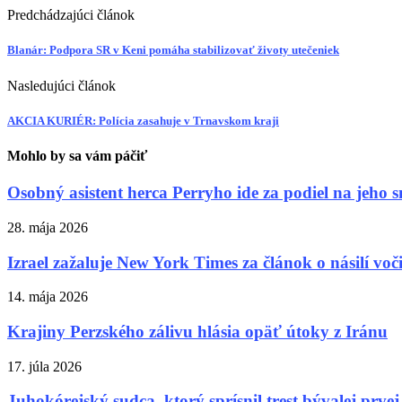
Predchádzajúci článok
Blanár: Podpora SR v Keni pomáha stabilizovať životy utečeniek
Nasledujúci článok
AKCIA KURIÉR: Polícia zasahuje v Trnavskom kraji
Mohlo by sa vám páčiť
Osobný asistent herca Perryho ide za podiel na jeho sm
28. mája 2026
Izrael zažaluje New York Times za článok o násilí voči.
14. mája 2026
Krajiny Perzského zálivu hlásia opäť útoky z Iránu
17. júla 2026
Juhokórejský sudca, ktorý sprísnil trest bývalej prve