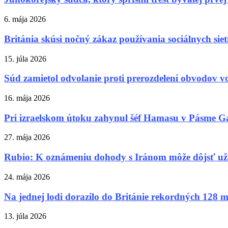
6. mája 2026
Británia skúsi nočný zákaz používania sociálnych siet
15. júla 2026
Súd zamietol odvolanie proti prerozdelení obvodov vo
16. mája 2026
Pri izraelskom útoku zahynul šéf Hamasu v Pásme G
27. mája 2026
Rubio: K oznámeniu dohody s Iránom môže dôjsť už
24. mája 2026
Na jednej lodi dorazilo do Británie rekordných 128 
13. júla 2026