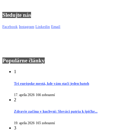
Sledujte nás
Facebook
Instagram
Linkedin
Email
Populárne články
1
Tri európske mestá, kde vám stačí jeden batoh
17. apríla 2026
166 zobrazení
2
Zdravie začína v kuchyni: Slováci patria k špičke...
19. apríla 2026
165 zobrazení
3