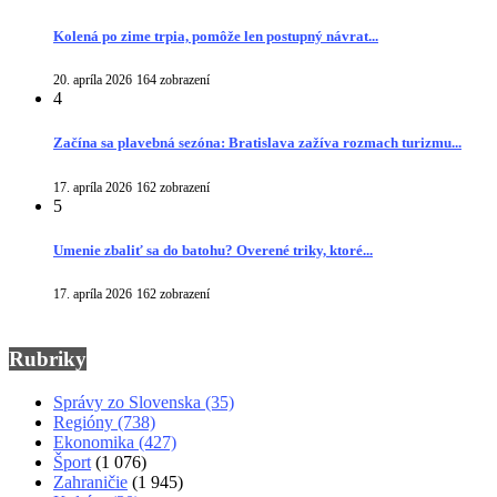
Kolená po zime trpia, pomôže len postupný návrat...
20. apríla 2026
164 zobrazení
4
Začína sa plavebná sezóna: Bratislava zažíva rozmach turizmu...
17. apríla 2026
162 zobrazení
5
Umenie zbaliť sa do batohu? Overené triky, ktoré...
17. apríla 2026
162 zobrazení
Rubriky
Správy zo Slovenska
(35)
Regióny
(738)
Ekonomika
(427)
Šport
(1 076)
Zahraničie
(1 945)