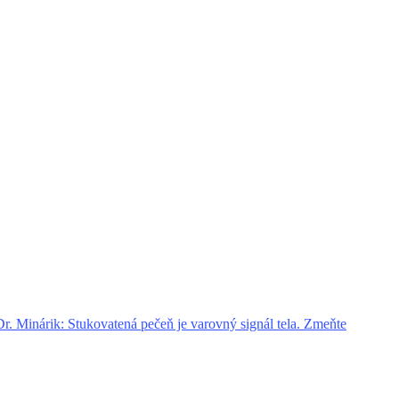
. Minárik: Stukovatená pečeň je varovný signál tela. Zmeňte