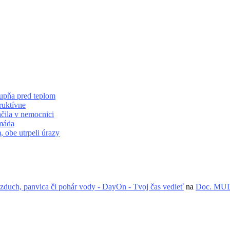
ňa pred teplom
ruktívne
ila v nemocnici
rmáda
be utrpeli úrazy
zduch, panvica či pohár vody - DayOn - Tvoj čas vedieť
na
Doc. MUDr