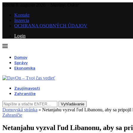
sobota 8. augusta 2026
· Meniny: Oskar
Kontakt
Inzercia
OCHRANA OSOBNÝCH ÚDAJOV
Login
Domov
Správy
Ekonomika
Zaujímavosti
Zahraničie
Vyhľadávanie
Domovská stránka
»
Netanjahu vyzval ľud Libanonu, aby sa pripojil 
Zahraničie
Netanjahu vyzval ľud Libanonu, aby sa pri