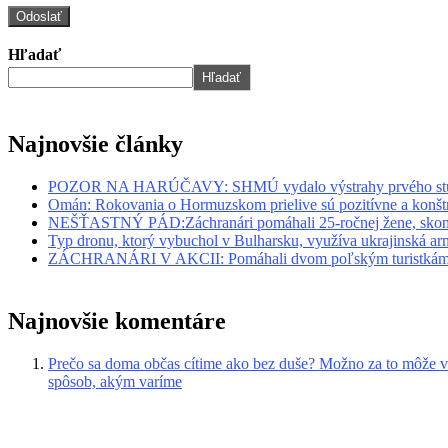
Hľadať
Hľadať
Najnovšie články
POZOR NA HARÚČAVY: SHMÚ vydalo výstrahy prvého stup
Omán: Rokovania o Hormuzskom prielive sú pozitívne a konšt
NEŠŤASTNÝ PÁD:Záchranári pomáhali 25-ročnej žene, skonč
Typ dronu, ktorý vybuchol v Bulharsku, využíva ukrajinská a
ZÁCHRANÁRI V AKCII: Pomáhali dvom poľským turistkám, o
Najnovšie komentáre
Prečo sa doma občas cítime ako bez duše? Možno za to môže v
spôsob, akým varíme