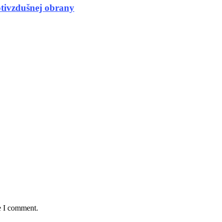
otivzdušnej obrany
e I comment.