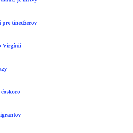
í pre tínedžerov
 Virgínii
azy
 čoskoro
migrantov