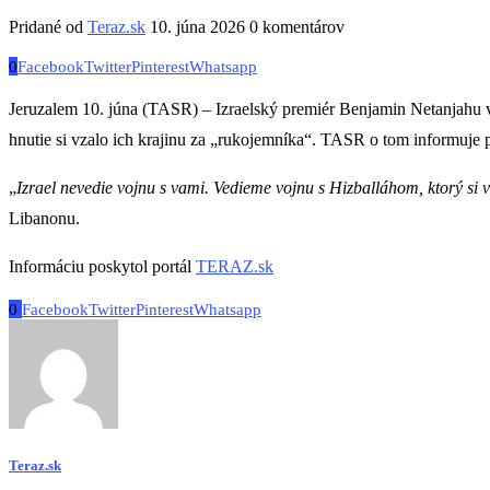
Pridané od
Teraz.sk
10. júna 2026
0 komentárov
0
Facebook
Twitter
Pinterest
Whatsapp
Jeruzalem 10. júna (TASR) – Izraelský premiér Benjamin Netanjahu v st
hnutie si vzalo ich krajinu za „rukojemníka“. TASR o tom informuje
„
Izrael nevedie vojnu s vami. Vedieme vojnu s Hizballáhom, ktorý si
Libanonu.
Informáciu poskytol portál
TERAZ.sk
0
Facebook
Twitter
Pinterest
Whatsapp
Teraz.sk