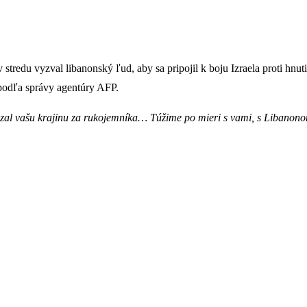
redu vyzval libanonský ľud, aby sa pripojil k boju Izraela proti hnutiu
 podľa správy agentúry AFP.
 vzal vašu krajinu za rukojemníka… Túžime po mieri s vami, s Libanon