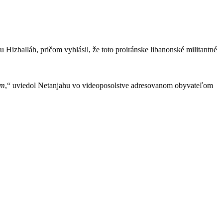
 Hizballáh, pričom vyhlásil, že toto proiránske libanonské militantné
om
,“ uviedol Netanjahu vo videoposolstve adresovanom obyvateľom