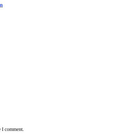
om
e I comment.