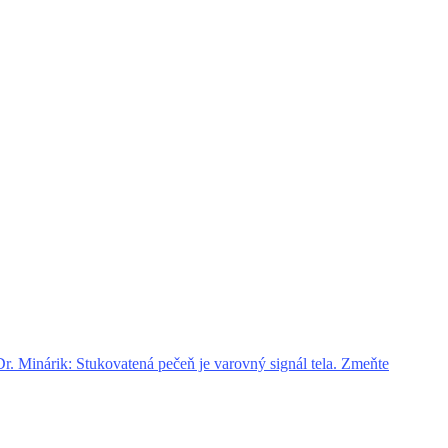
. Minárik: Stukovatená pečeň je varovný signál tela. Zmeňte