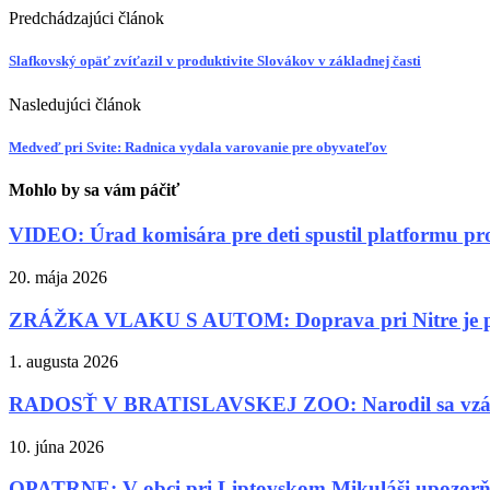
Predchádzajúci článok
Slafkovský opäť zvíťazil v produktivite Slovákov v základnej časti
Nasledujúci článok
Medveď pri Svite: Radnica vydala varovanie pre obyvateľov
Mohlo by sa vám páčiť
VIDEO: Úrad komisára pre deti spustil platformu pro
20. mája 2026
ZRÁŽKA VLAKU S AUTOM: Doprava pri Nitre je p
1. augusta 2026
RADOSŤ V BRATISLAVSKEJ ZOO: Narodil sa vzácny
10. júna 2026
OPATRNE: V obci pri Liptovskom Mikuláši upozor