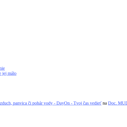
nie
 jej málo
zduch, panvica či pohár vody - DayOn - Tvoj čas vedieť
na
Doc. MUDr