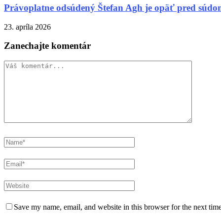
Právoplatne odsúdený Štefan Agh je opäť pred súd
23. apríla 2026
Zanechajte komentár
Save my name, email, and website in this browser for the next tim