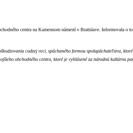
obchodného centra na Kamennom námestí v Bratislave. Informovala o tom b
poškodzovania cudzej veci, spáchaného formou spolupáchateľstva, ktoré
jšieho obchodného centra, ktoré je vyhlásené za národnú kultúrnu pa