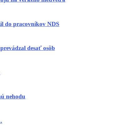
 do pracovníkov NDS
evádzal desať osôb
y
nú nehodu
.