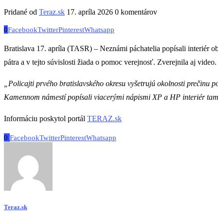
Pridané od
Teraz.sk
17. apríla 2026
0 komentárov
0
Facebook
Twitter
Pinterest
Whatsapp
Bratislava 17. apríla (TASR) – Neznámi páchatelia popísali interiér 
pátra a v tejto súvislosti žiada o pomoc verejnosť. Zverejnila aj video.
„Policajti prvého bratislavského okresu vyšetrujú okolnosti prečinu 
Kamennom námestí popísali viacerými nápismi XP a HP interiér tamo
Informáciu poskytol portál
TERAZ.sk
0
Facebook
Twitter
Pinterest
Whatsapp
Teraz.sk