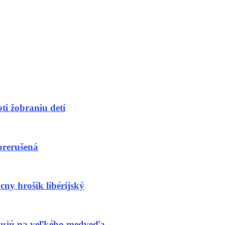
ti žobraniu detí
rerušená
 hrošík libérijský
ňujú na veľkého medveďa