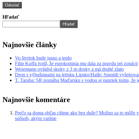
Hľadať
Hľadať
Najnovšie články
Vo štvrtok bude jasno a teplo
Filip Kuffa tvrdí, že eurokomisia mu dala za pravdu pri zonácii
Wesemann ovládol skoky z 3 m dosky a má druhé zlato
Dron s výbušninami na letisku Lipsko/Halle: Spustili vyšetrova
T. Taraba: SR pomáha Maďarsku s vodou aj napriek tomu, že je
Najnovšie komentáre
Prečo sa doma občas cítime ako bez duše? Možno za to môže v
spôsob, akým varíme