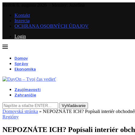
štvrtok 6. augusta 2026
· Meniny: Jozefína
Kontakt
Inzercia
OCHRANA OSOBNÝCH ÚDAJOV
Login
Domov
Správy
Ekonomika
Zaujímavosti
Zahraničie
Vyhľadávanie
Domovská stránka
»
NEPOZNÁTE ICH? Popísali interiér obchodného
Regióny
NEPOZNÁTE ICH? Popísali interiér obcho