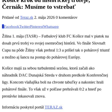
Černák: Musíme to vstrebať
Pridané od
Teraz.sk
2. mája 2026
0 komentárov
0
Facebook
Twitter
Pinterest
Whatsapp
Žilina 1. mája (TASR) – Futbalový klub FC Košice mal v piatok na
dosah prvú trofej vo svojej osemročnej histórii. Vo finále Slovnaft
Cupu na pôde Žiliny však prehral 1:3 a prišiel tak o pohárový triumf
a možno aj šancu na postup do pohárovej Európy.
Košice majú za sebou turbulentnú sezónu, ktorú začali ako
náhradník DAC Dunajská Streda v druhom predkole Konferenčnej
ligy. Koncom vlaňajška boli na chvoste tabuľky a nakoniec hrali
pohárové finále. To však už v polčase prehrávali 0:2 a hneď po
prestávke inkasovali znova.
Informáciu poskytol portál
TERAZ.sk