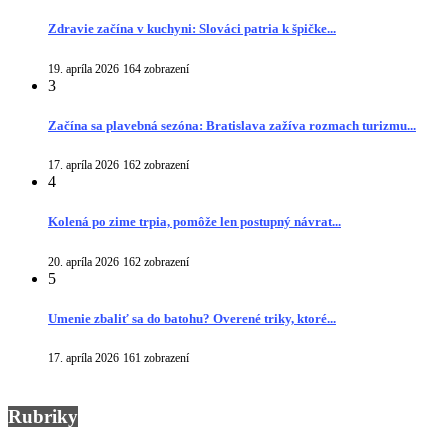
Zdravie začína v kuchyni: Slováci patria k špičke...
19. apríla 2026
164 zobrazení
3
Začína sa plavebná sezóna: Bratislava zažíva rozmach turizmu...
17. apríla 2026
162 zobrazení
4
Kolená po zime trpia, pomôže len postupný návrat...
20. apríla 2026
162 zobrazení
5
Umenie zbaliť sa do batohu? Overené triky, ktoré...
17. apríla 2026
161 zobrazení
Rubriky