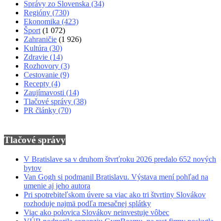
Správy zo Slovenska
(34)
Regióny
(730)
Ekonomika
(423)
Šport
(1 072)
Zahraničie
(1 926)
Kultúra
(30)
Zdravie
(14)
Rozhovory
(3)
Cestovanie
(9)
Recepty
(4)
Zaujímavosti
(14)
Tlačové správy
(38)
PR články
(70)
Tlačové správy
V Bratislave sa v druhom štvrťroku 2026 predalo 652 nových
bytov
Van Gogh si podmanil Bratislavu. Výstava mení pohľad na
umenie aj jeho autora
Pri spotrebiteľskom úvere sa viac ako tri štvrtiny Slovákov
rozhoduje najmä podľa mesačnej splátky
Viac ako polovica Slovákov neinvestuje vôbec