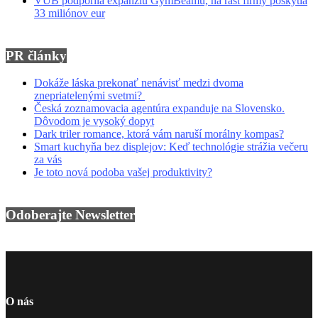
VÚB podporila expanziu GymBeamu, na rast firmy poskytla
33 miliónov eur
PR články
Dokáže láska prekonať nenávisť medzi dvoma
znepriatelenými svetmi?
Česká zoznamovacia agentúra expanduje na Slovensko.
Dôvodom je vysoký dopyt
Dark triler romance, ktorá vám naruší morálny kompas?
Smart kuchyňa bez displejov: Keď technológie strážia večeru
za vás
Je toto nová podoba vašej produktivity?
Odoberajte Newsletter
O nás