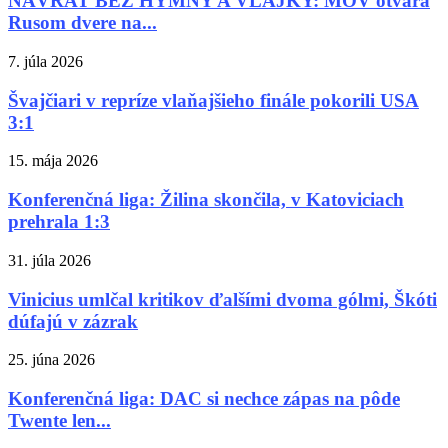
NÁVRAT BEZ HYMNY A VLAJKY: MOV otvára
Rusom dvere na...
7. júla 2026
Švajčiari v repríze vlaňajšieho finále pokorili USA
3:1
15. mája 2026
Konferenčná liga: Žilina skončila, v Katoviciach
prehrala 1:3
31. júla 2026
Vinicius umlčal kritikov ďalšími dvoma gólmi, Škóti
dúfajú v zázrak
25. júna 2026
Konferenčná liga: DAC si nechce zápas na pôde
Twente len...