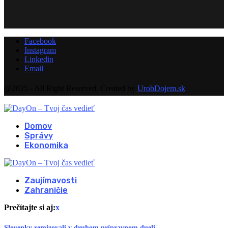
Facebook
Instagram
Linkedin
Email
@2025 - All Right Reserved. Created by
UrobDojem.sk
Domov
Správy
Ekonomika
Zaujímavosti
Zahraničie
Prečítajte si aj:
x
Slovenky remizovali v druhom prípravnom dueli...