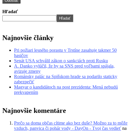
Hľadať
Hľadať
Najnovšie články
Pri požiari lesného porastu v Trstíne zasahuje takmer 50
hasičov
Senát USA schválil zákon o sankciách proti Rusku
A. Danko vylúčil, že by sa SNS pred voľbami spájala,
avizuje zmeny
Románsky palác na Spišskom hrade sa podarilo staticky
zabezpečiť
Magyar o kandidátoch na post prezidenta: Mená nebudú
prekvapením
Najnovšie komentáre
Prečo sa doma občas cítime ako bez duše? Možno za to môže
vzduch, panvica či pohár vody - DayOn - Tvoj čas vedieť
na