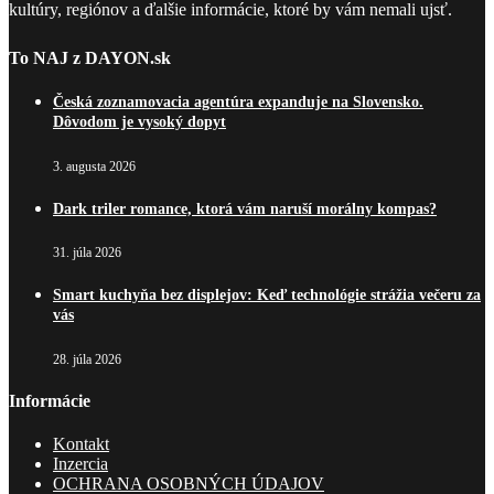
kultúry, regiónov a ďalšie informácie, ktoré by vám nemali ujsť.
To NAJ z DAYON.sk
Česká zoznamovacia agentúra expanduje na Slovensko.
Dôvodom je vysoký dopyt
3. augusta 2026
Dark triler romance, ktorá vám naruší morálny kompas?
31. júla 2026
Smart kuchyňa bez displejov: Keď technológie strážia večeru za
vás
28. júla 2026
Informácie
Kontakt
Inzercia
OCHRANA OSOBNÝCH ÚDAJOV