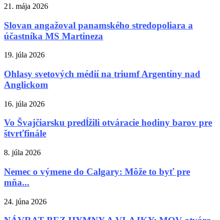
21. mája 2026
Slovan angažoval panamského stredopoliara a
účastníka MS Martineza
19. júla 2026
Ohlasy svetových médií na triumf Argentíny nad
Anglickom
16. júla 2026
Vo Švajčiarsku predĺžili otváracie hodiny barov pre
štvrťfinále
8. júla 2026
Nemec o výmene do Calgary: Môže to byť pre
mňa...
24. júna 2026