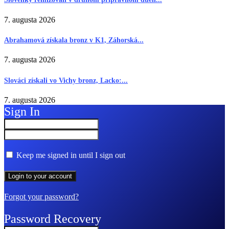
7. augusta 2026
Abrahamová získala bronz v K1, Záhorská...
7. augusta 2026
Slováci získali vo Vichy bronz, Lacko:...
7. augusta 2026
Sign In
Keep me signed in until I sign out
Forgot your password?
Password Recovery