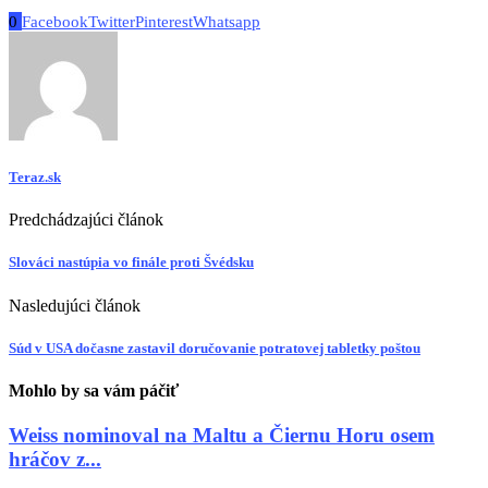
0
Facebook
Twitter
Pinterest
Whatsapp
Teraz.sk
Predchádzajúci článok
Slováci nastúpia vo finále proti Švédsku
Nasledujúci článok
Súd v USA dočasne zastavil doručovanie potratovej tabletky poštou
Mohlo by sa vám páčiť
Weiss nominoval na Maltu a Čiernu Horu osem
hráčov z...