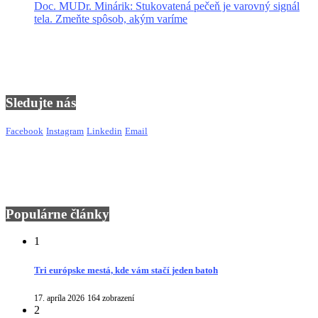
Doc. MUDr. Minárik: Stukovatená pečeň je varovný signál
tela. Zmeňte spôsob, akým varíme
Sledujte nás
Facebook
Instagram
Linkedin
Email
Populárne články
1
Tri európske mestá, kde vám stačí jeden batoh
17. apríla 2026
164 zobrazení
2