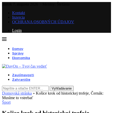
piatok 7. augusta 2026
· Meniny: Štefánia
Kontakt
Inzercia
OCHRANA OSOBNÝCH ÚDAJOV
Login
Domov
Správy
Ekonomika
Zaujímavosti
Zahraničie
Vyhľadávanie
Domovská stránka
»
Košice krok od historickej trofeje, Černák:
Musíme to vstrebať
Šport
Košice krok od historickej trofeje,