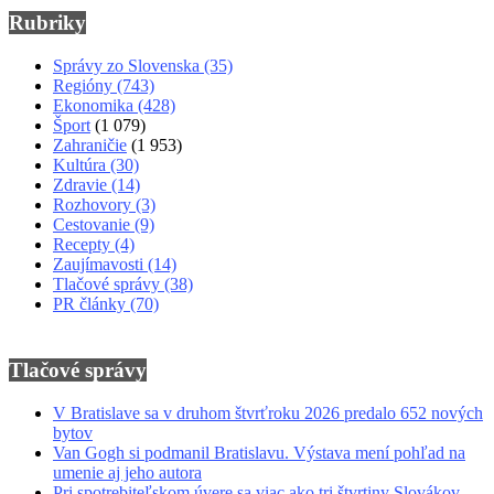
Rubriky
Správy zo Slovenska
(35)
Regióny
(743)
Ekonomika
(428)
Šport
(1 079)
Zahraničie
(1 953)
Kultúra
(30)
Zdravie
(14)
Rozhovory
(3)
Cestovanie
(9)
Recepty
(4)
Zaujímavosti
(14)
Tlačové správy
(38)
PR články
(70)
Tlačové správy
V Bratislave sa v druhom štvrťroku 2026 predalo 652 nových
bytov
Van Gogh si podmanil Bratislavu. Výstava mení pohľad na
umenie aj jeho autora
Pri spotrebiteľskom úvere sa viac ako tri štvrtiny Slovákov