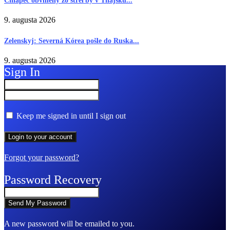
Chlapec obvinený zo streľby v Thajsku...
9. augusta 2026
Zelenskyj: Severná Kórea pošle do Ruska...
9. augusta 2026
Sign In
Keep me signed in until I sign out
Forgot your password?
Password Recovery
A new password will be emailed to you.