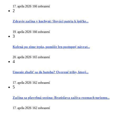
17. apríla 2026
166 zobrazení
2
Zdravie začína v kuchyni: Slováci patria k špičke...
19. apríla 2026
166 zobrazení
3
Kolená po zime trpia, pomôže len postupný návrat...
20. apríla 2026
165 zobrazení
4
Umenie zbaliť sa do batohu? Overené triky, ktoré...
17. apríla 2026
162 zobrazení
5
Začína sa plavebná sezóna: Bratislava zažíva rozmach turizmu...
17. apríla 2026
162 zobrazení