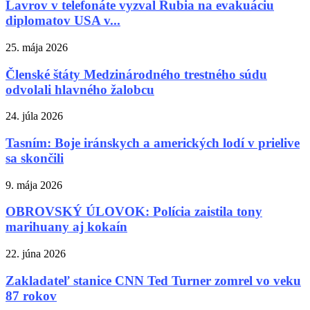
Lavrov v telefonáte vyzval Rubia na evakuáciu
diplomatov USA v...
25. mája 2026
Členské štáty Medzinárodného trestného súdu
odvolali hlavného žalobcu
24. júla 2026
Tasním: Boje iránskych a amerických lodí v prielive
sa skončili
9. mája 2026
OBROVSKÝ ÚLOVOK: Polícia zaistila tony
marihuany aj kokaín
22. júna 2026
Zakladateľ stanice CNN Ted Turner zomrel vo veku
87 rokov