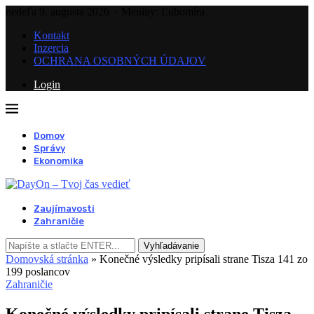
nedeľa 9. augusta 2026
· Meniny: Ľubomíra
Kontakt
Inzercia
OCHRANA OSOBNÝCH ÚDAJOV
Login
Domov
Správy
Ekonomika
Zaujímavosti
Zahraničie
Vyhľadávanie
Domovská stránka
»
Konečné výsledky pripísali strane Tisza 141 zo
199 poslancov
Zahraničie
Konečné výsledky pripísali strane Tisza