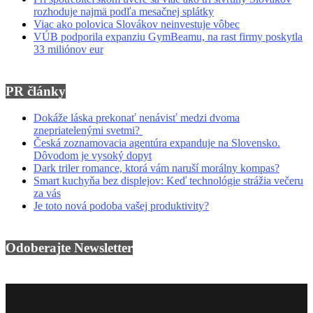
rozhoduje najmä podľa mesačnej splátky
Viac ako polovica Slovákov neinvestuje vôbec
VÚB podporila expanziu GymBeamu, na rast firmy poskytla
33 miliónov eur
PR články
Dokáže láska prekonať nenávisť medzi dvoma
znepriatelenými svetmi?
Česká zoznamovacia agentúra expanduje na Slovensko.
Dôvodom je vysoký dopyt
Dark triler romance, ktorá vám naruší morálny kompas?
Smart kuchyňa bez displejov: Keď technológie strážia večeru
za vás
Je toto nová podoba vašej produktivity?
Odoberajte Newsletter