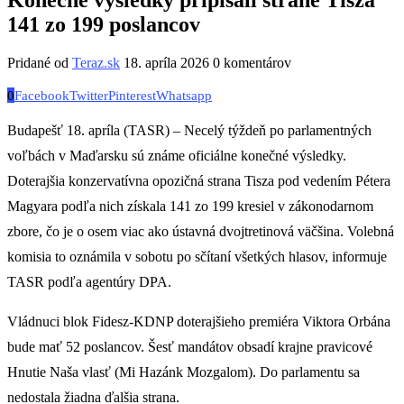
141 zo 199 poslancov
Pridané od
Teraz.sk
18. apríla 2026
0 komentárov
0
Facebook
Twitter
Pinterest
Whatsapp
Budapešť 18. apríla (TASR) – Necelý týždeň po parlamentných
voľbách v Maďarsku sú známe oficiálne konečné výsledky.
Doterajšia konzervatívna opozičná strana Tisza pod vedením Pétera
Magyara podľa nich získala 141 zo 199 kresiel v zákonodarnom
zbore, čo je o osem viac ako ústavná dvojtretinová väčšina. Volebná
komisia to oznámila v sobotu po sčítaní všetkých hlasov, informuje
TASR podľa agentúry DPA.
Vládnuci blok Fidesz-KDNP doterajšieho premiéra Viktora Orbána
bude mať 52 poslancov. Šesť mandátov obsadí krajne pravicové
Hnutie Naša vlasť (Mi Hazánk Mozgalom). Do parlamentu sa
nedostala žiadna ďalšia strana.