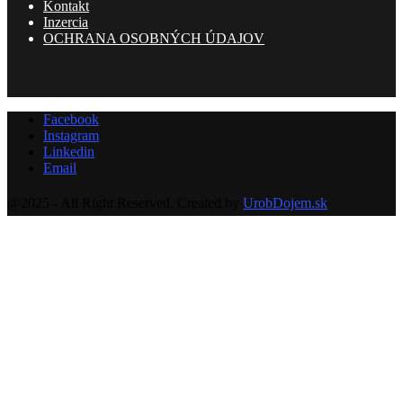
Kontakt
Inzercia
OCHRANA OSOBNÝCH ÚDAJOV
Facebook
Instagram
Linkedin
Email
@2025 - All Right Reserved. Created by
UrobDojem.sk