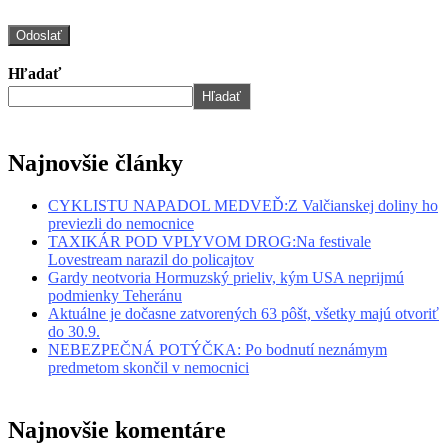
Hľadať
Hľadať
Najnovšie články
CYKLISTU NAPADOL MEDVEĎ:Z Valčianskej doliny ho
previezli do nemocnice
TAXIKÁR POD VPLYVOM DROG:Na festivale
Lovestream narazil do policajtov
Gardy neotvoria Hormuzský prieliv, kým USA neprijmú
podmienky Teheránu
Aktuálne je dočasne zatvorených 63 pôšt, všetky majú otvoriť
do 30.9.
NEBEZPEČNÁ POTÝČKA: Po bodnutí neznámym
predmetom skončil v nemocnici
Najnovšie komentáre