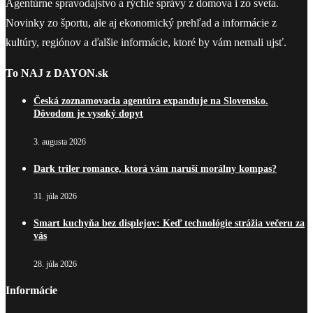
Agentúrne spravodajstvo a rýchle správy z domova i zo sveta.
Novinky zo športu, ale aj ekonomický prehľad a informácie z
kultúry, regiónov a ďalšie informácie, ktoré by vám nemali ujsť.
To NAJ z DAYON.sk
Česká zoznamovacia agentúra expanduje na Slovensko.
Dôvodom je vysoký dopyt
3. augusta 2026
Dark triler romance, ktorá vám naruší morálny kompas?
31. júla 2026
Smart kuchyňa bez displejov: Keď technológie strážia večeru za
vás
28. júla 2026
Informácie