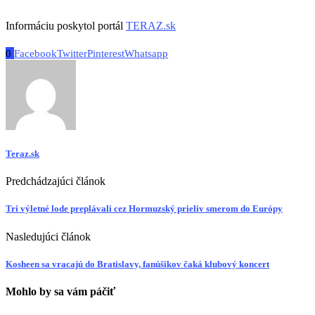
Informáciu poskytol portál
TERAZ.sk
0
Facebook
Twitter
Pinterest
Whatsapp
Teraz.sk
Predchádzajúci článok
Tri výletné lode preplávali cez Hormuzský prieliv smerom do Európy
Nasledujúci článok
Kosheen sa vracajú do Bratislavy, fanúšikov čaká klubový koncert
Mohlo by sa vám páčiť