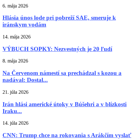
6. mája 2026
Hlásia únos lode pri pobreží SAE, smeruje k
iránskym vodám
14. mája 2026
VÝBUCH SOPKY: Nezvestných je 20 ľudí
8. mája 2026
Na Červenom námestí sa prechádzal s kozou a
nadával: Dostal...
21. júla 2026
Irán hlási americké útoky v Búšehri a v blízkosti
Iraku...
14. júla 2026
CNN: Trump chce na rokovania s Arákčím vyslať