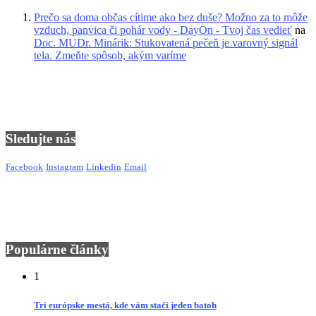
Prečo sa doma občas cítime ako bez duše? Možno za to môže
vzduch, panvica či pohár vody - DayOn - Tvoj čas vedieť
na
Doc. MUDr. Minárik: Stukovatená pečeň je varovný signál
tela. Zmeňte spôsob, akým varíme
Sledujte nás
Facebook
Instagram
Linkedin
Email
Populárne články
1
Tri európske mestá, kde vám stačí jeden batoh