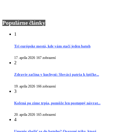
Populárne články
1
Tri európske mestá, kde vám stačí jeden batoh
17. apríla 2026
167 zobrazení
2
Zdravie začína v kuchyni: Slováci patria k špičke...
19. apríla 2026
166 zobrazení
3
Kolená po zime trpia, pomôže len postupný návrat...
20. apríla 2026
165 zobrazení
4
Umenie zbaliť sa do batohu? Overené triky, ktoré...