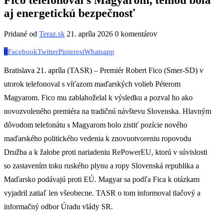
aj energetickú bezpečnosť
Pridané od
Teraz.sk
21. apríla 2026
0 komentárov
0
Facebook
Twitter
Pinterest
Whatsapp
Bratislava 21. apríla (TASR) – Premiér Robert Fico (Smer-SD) v
utorok telefonoval s víťazom maďarských volieb Péterom
Magyarom. Fico mu zablahoželal k výsledku a pozval ho ako
novozvoleného premiéra na tradičnú návštevu Slovenska. Hlavným
dôvodom telefonátu s Magyarom bolo zistiť pozície nového
maďarského politického vedenia k znovuotvoreniu ropovodu
Družba a k žalobe proti nariadeniu RePowerEU, ktorú v súvislosti
so zastavením toku ruského plynu a ropy Slovenská republika a
Maďarsko podávajú proti EÚ. Magyar sa podľa Fica k otázkam
vyjadril zatiaľ len všeobecne. TASR o tom informoval tlačový a
informačný odbor Úradu vlády SR.