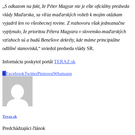
„
S odkazom na fakt, že Péter Magyar nie je ešte oficiálny predseda
vlády Maďarska, sa víťaz maďarských volieb k mojim otázkam
vyjadril len vo všeobecnej rovine. Z rozhovoru však jednoznačne
vyplynulo, že prioritou Pétera Magyara v slovensko-maďarských
vzťahoch sú a budú Benešove dekréty, kde máme principiálne
odlišné stanoviská
,“ uviedol predseda vlády SR.
Informáciu poskytol portál
TERAZ.sk
0
Facebook
Twitter
Pinterest
Whatsapp
Teraz.sk
Predchádzajúci článok