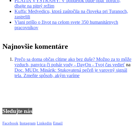
PLATIA VÝSTRAHY: V pondelok bude opäť horúco,
dbajte na pitný režim
Kuffa: Medvedicu, ktorá zaútočila na človeka pri Turanoch,
zastrelili
Vlani prišlo o život na celom svete 350 humanitárnych
pracovníkov
Najnovšie komentáre
Prečo sa doma občas cítime ako bez duše? Možno za to môže
vzduch, panvica či pohár vody - DayOn - Tvoj čas vedieť
na
Doc. MUDr. Minárik: Stukovatená pečeň je varovný signál
tela. Zmeňte spôsob, akým varíme
Sledujte nás
Facebook
Instagram
Linkedin
Email