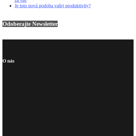
za vás
Je toto nová podoba vašej produktivity?
Odoberajte Newsletter
O nás