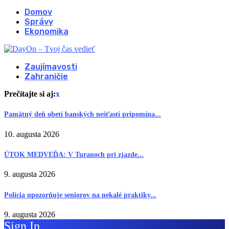
Domov
Správy
Ekonomika
Zaujímavosti
Zahraničie
Prečítajte si aj:
x
Pamätný deň obetí banských nešťastí pripomína...
10. augusta 2026
ÚTOK MEDVEĎA: V Turanoch pri zjazde...
9. augusta 2026
Polícia upozorňuje seniorov na nekalé praktiky...
9. augusta 2026
Sign In