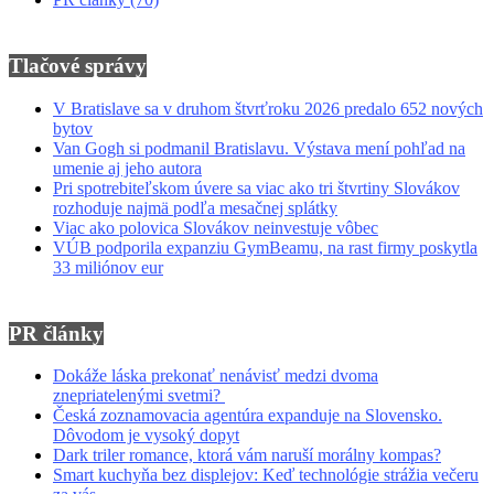
Tlačové správy
V Bratislave sa v druhom štvrťroku 2026 predalo 652 nových
bytov
Van Gogh si podmanil Bratislavu. Výstava mení pohľad na
umenie aj jeho autora
Pri spotrebiteľskom úvere sa viac ako tri štvrtiny Slovákov
rozhoduje najmä podľa mesačnej splátky
Viac ako polovica Slovákov neinvestuje vôbec
VÚB podporila expanziu GymBeamu, na rast firmy poskytla
33 miliónov eur
PR články
Dokáže láska prekonať nenávisť medzi dvoma
znepriatelenými svetmi?
Česká zoznamovacia agentúra expanduje na Slovensko.
Dôvodom je vysoký dopyt
Dark triler romance, ktorá vám naruší morálny kompas?
Smart kuchyňa bez displejov: Keď technológie strážia večeru