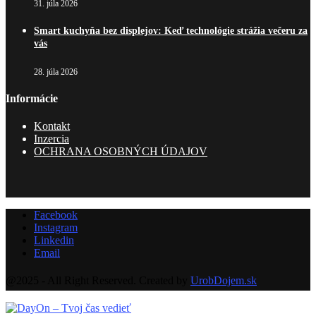
31. júla 2026
Smart kuchyňa bez displejov: Keď technológie strážia večeru za
vás
28. júla 2026
Informácie
Kontakt
Inzercia
OCHRANA OSOBNÝCH ÚDAJOV
Facebook
Instagram
Linkedin
Email
@2025 - All Right Reserved. Created by
UrobDojem.sk