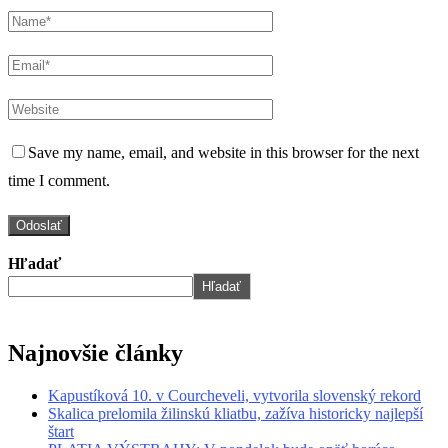
Save my name, email, and website in this browser for the next
time I comment.
Hľadať
Hľadať
Najnovšie články
Kapustíková 10. v Courcheveli, vytvorila slovenský rekord
Skalica prelomila žilinskú kliatbu, zažíva historicky najlepší
štart