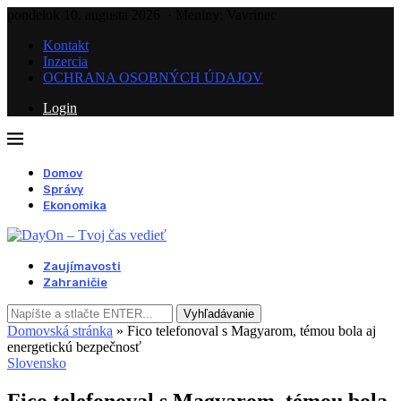
pondelok 10. augusta 2026
· Meniny: Vavrinec
Kontakt
Inzercia
OCHRANA OSOBNÝCH ÚDAJOV
Login
Domov
Správy
Ekonomika
Zaujímavosti
Zahraničie
Vyhľadávanie
Domovská stránka
»
Fico telefonoval s Magyarom, témou bola aj
energetickú bezpečnosť
Slovensko
Fico telefonoval s Magyarom, témou bola