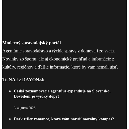
Moderný spravodajský portál
Agentúrne spravodajstvo a rýchle správy z domova i zo sveta.
Novinky zo športu, ale aj ekonomický prehľad a informácie z
kultúry, regiónov a ďalšie informácie, ktoré by vám nemali ujsť.
To NAJ z DAYON.sk
Česká zoznamovacia agentúra expanduje na Slovensko.
Dôvodom je vysoký dopyt
3. augusta 2026
Dark triler romance, ktorá vám naruší morálny kompas?