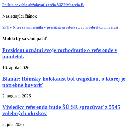
Polícia navrhla obžalovať exšéfa VšZP Marcela F.
Nasledujúci článok
SPU v Nitre sa umiestnila v prestížnom celosvetovom rebríčku univerzít
Mohlo by sa vám páčiť
Prezident oznámi svoje rozhodnutie o referende v
pondelok
16. apríla 2026
Blanár: Rómsky holokaust bol tragédiou, o ktorej je
potrebné hovoriť
2. augusta 2026
Výsledky referenda bude ŠÚ SR spracúvať z 5545
volebných okrskov
2. júla 2026