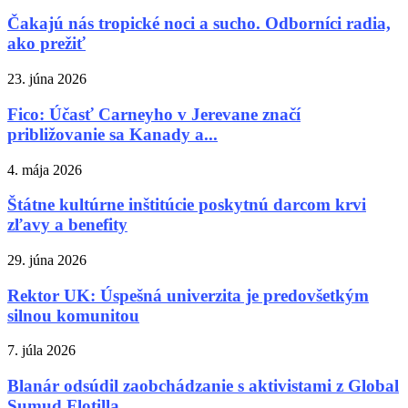
Čakajú nás tropické noci a sucho. Odborníci radia,
ako prežiť
23. júna 2026
Fico: Účasť Carneyho v Jerevane značí
približovanie sa Kanady a...
4. mája 2026
Štátne kultúrne inštitúcie poskytnú darcom krvi
zľavy a benefity
29. júna 2026
Rektor UK: Úspešná univerzita je predovšetkým
silnou komunitou
7. júla 2026
Blanár odsúdil zaobchádzanie s aktivistami z Global
Sumud Flotilla