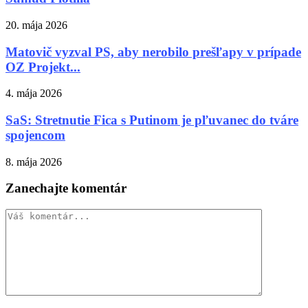
20. mája 2026
Matovič vyzval PS, aby nerobilo prešľapy v prípade
OZ Projekt...
4. mája 2026
SaS: Stretnutie Fica s Putinom je pľuvanec do tváre
spojencom
8. mája 2026
Zanechajte komentár