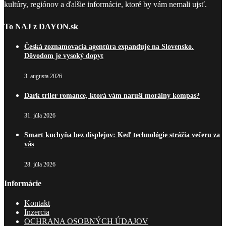
kultúry, regiónov a ďalšie informácie, ktoré by vám nemali ujsť.
To NAJ z DAYON.sk
Česká zoznamovacia agentúra expanduje na Slovensko.
Dôvodom je vysoký dopyt
3. augusta 2026
Dark triler romance, ktorá vám naruší morálny kompas?
31. júla 2026
Smart kuchyňa bez displejov: Keď technológie strážia večeru za
vás
28. júla 2026
Informácie
Kontakt
Inzercia
OCHRANA OSOBNÝCH ÚDAJOV