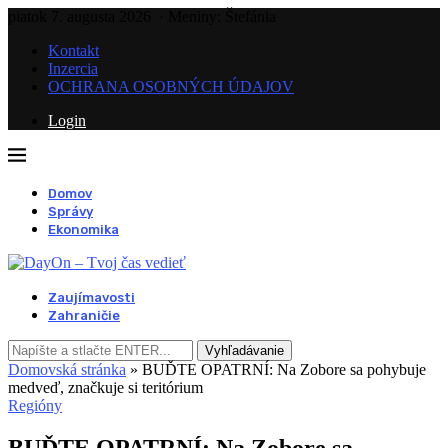
piatok 7. augusta 2026
· Meniny: Štefánia
Kontakt
Inzercia
OCHRANA OSOBNÝCH ÚDAJOV
Login
Domov
Správy
Ekonomika
Zaujímavosti
Zahraničie
Vyhľadávanie
Domovská stránka
»
BUĎTE OPATRNÍ: Na Zobore sa pohybuje
medveď, značkuje si teritórium
Regióny
BUĎTE OPATRNÍ: Na Zobore sa