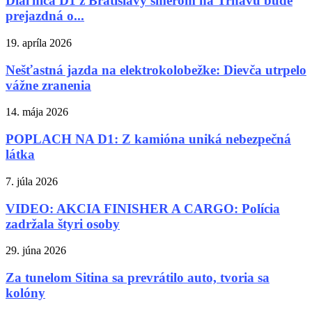
Diaľnica D1 z Bratislavy smerom na Trnavu bude
prejazdná o...
19. apríla 2026
Nešťastná jazda na elektrokolobežke: Dievča utrpelo
vážne zranenia
14. mája 2026
POPLACH NA D1: Z kamióna uniká nebezpečná
látka
7. júla 2026
VIDEO: AKCIA FINISHER A CARGO: Polícia
zadržala štyri osoby
29. júna 2026
Za tunelom Sitina sa prevrátilo auto, tvoria sa
kolóny