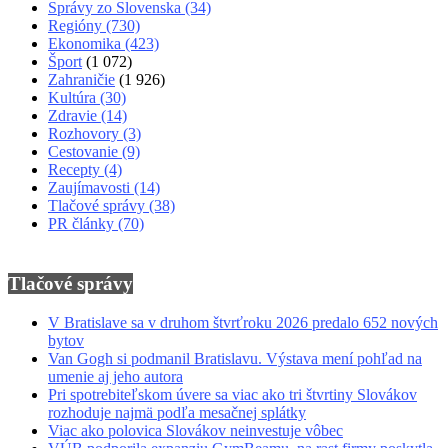
Správy zo Slovenska
(34)
Regióny
(730)
Ekonomika
(423)
Šport
(1 072)
Zahraničie
(1 926)
Kultúra
(30)
Zdravie
(14)
Rozhovory
(3)
Cestovanie
(9)
Recepty
(4)
Zaujímavosti
(14)
Tlačové správy
(38)
PR články
(70)
Tlačové správy
V Bratislave sa v druhom štvrťroku 2026 predalo 652 nových
bytov
Van Gogh si podmanil Bratislavu. Výstava mení pohľad na
umenie aj jeho autora
Pri spotrebiteľskom úvere sa viac ako tri štvrtiny Slovákov
rozhoduje najmä podľa mesačnej splátky
Viac ako polovica Slovákov neinvestuje vôbec