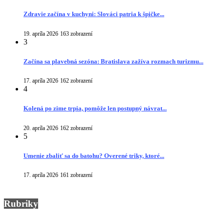
Zdravie začína v kuchyni: Slováci patria k špičke...
19. apríla 2026
163 zobrazení
3
Začína sa plavebná sezóna: Bratislava zažíva rozmach turizmu...
17. apríla 2026
162 zobrazení
4
Kolená po zime trpia, pomôže len postupný návrat...
20. apríla 2026
162 zobrazení
5
Umenie zbaliť sa do batohu? Overené triky, ktoré...
17. apríla 2026
161 zobrazení
Rubriky