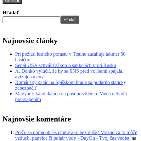
Hľadať
Hľadať
Najnovšie články
Pri požiari lesného porastu v Trstíne zasahuje takmer 50
hasičov
Senát USA schválil zákon o sankciách proti Rusku
A. Danko vylúčil, že by sa SNS pred voľbami spájala,
avizuje zmeny
Románsky palác na Spišskom hrade sa podarilo staticky
zabezpečiť
Magyar o kandidátoch na post prezidenta: Mená nebudú
prekvapením
Najnovšie komentáre
Prečo sa doma občas cítime ako bez duše? Možno za to môže
vzduch, panvica či pohár vody - DayOn - Tvoj čas vedieť
na