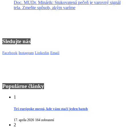
Doc. MUDr. Minárik: Stukovatená pečeň je varovný signál
tela. Zmeňte spôsob, akým varíme
Sledujte nás
Facebook
Instagram
Linkedin
Email
Populárne články
1
Tri európske mestá, kde vám stačí jeden batoh
17. apríla 2026
164 zobrazení
2