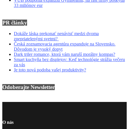
VÚB podporila expanziu GymBeamu, na rast firmy poskytla
33 miliónov eur
PR články
Dokáže láska prekonať nenávisť medzi dvoma
znepriatelenými svetmi?
Česká zoznamovacia agentúra expanduje na Slovensko.
Dôvodom je vysoký dopyt
Dark triler romance, ktorá vám naruší morálny kompas?
Smart kuchyňa bez displejov: Keď technológie strážia večeru
za vás
Je toto nová podoba vašej produktivity?
Odoberajte Newsletter
O nás