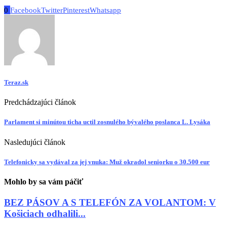
0
Facebook
Twitter
Pinterest
Whatsapp
Teraz.sk
Predchádzajúci článok
Parlament si minútou ticha uctil zosnulého bývalého poslanca L. Lysáka
Nasledujúci článok
Telefonicky sa vydával za jej vnuka: Muž okradol seniorku o 30.500 eur
Mohlo by sa vám páčiť
BEZ PÁSOV A S TELEFÓN ZA VOLANTOM: V
Košiciach odhalili...